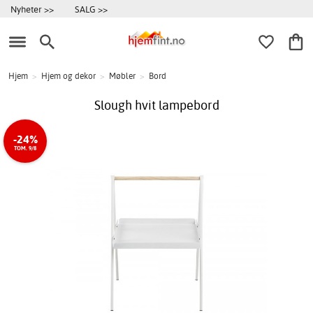
Nyheter >>
SALG >>
Hjem
>
Hjem og dekor
>
Møbler
>
Bord
Slough hvit lampebord
-24%
TOM. 9/8