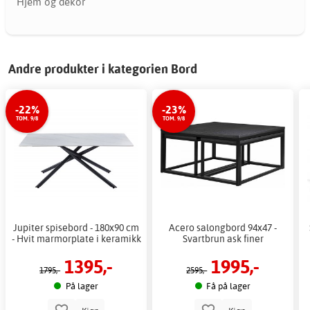
Hjem og dekor
Andre produkter i kategorien Bord
-22%
-23%
TOM. 9/8
TOM. 9/8
Jupiter spisebord - 180x90 cm
Acero salongbord 94x47 -
- Hvit marmorplate i keramikk
Svartbrun ask finer
1395,-
1995,-
1795,-
2595,-
På lager
Få på lager