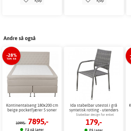
Kjøp
Kjøp
Andre så også
-28%
TOM. 9/8
Kontinentalseng 180x200 cm
Ida stabelbar utestol i grå
K
beige pocketfjærer 5 soner
syntetisk rotting - utendørs
hagestol
Stabelbar design for enkel
7895,-
179,-
oppbevaring utendørs
10995,-
Få på lager
På lager