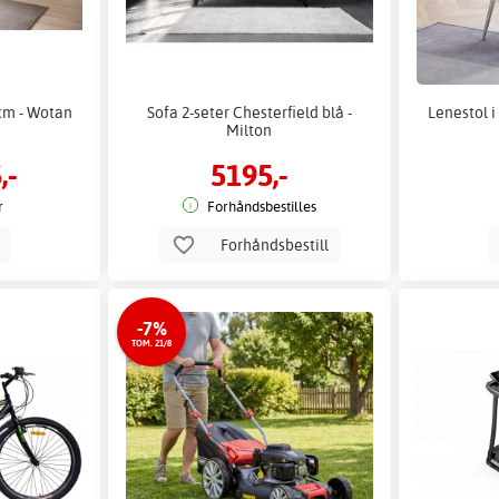
 cm - Wotan
Sofa 2-seter Chesterfield blå -
Lenestol i
Milton
,-
5195,-
r
Forhåndsbestilles
p
Forhåndsbestill
-7%
TOM. 21/8