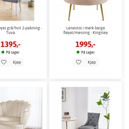
øyel grå/hvit 2-pakning -
Lenestol i mørk beige
Tuva
fløyel/messing - Kingsley
1395,-
1995,-
På lager
På lager
Kjøp
Kjøp