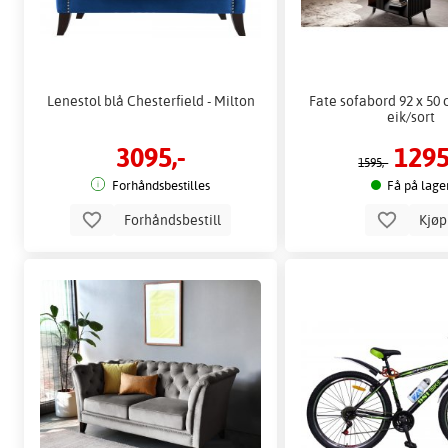
Lenestol blå Chesterfield - Milton
Fate sofabord 92 x 50
eik/sort
3095,-
1295
1595,-
Forhåndsbestilles
Få på lage
Forhåndsbestill
Kjø