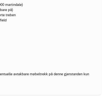
 000 martindale)
 bare på)
erte treben
field
ntuelle avtakbare møbeltrekk på denne gjenstanden kun