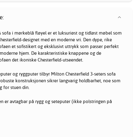
e:
s sofa i mørkeblå fløyel er et luksuriøst og tidløst møbel som
hesterfield-designet med en moderne vri. Den dype, rike
ofaen et sofistikert og eksklusivt uttrykk som passer perfekt
g moderne hjem. De karakteristiske knappene og de
faen det ikoniske Chesterfield-utseendet.
uter og ryggputer tilbyr Milton Chesterfield 3-seters sofa
robuste konstruksjonen sikrer langvarig holdbarhet, noe som
g for stuen din.
n er avtagbar på rygg og seteputer (ikke polstringen på