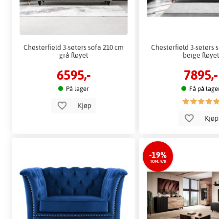
Chesterfield 3-seters sofa 210 cm
Chesterfield 3-seters 
grå fløyel
beige fløye
6595,-
7895,-
På lager
Få på lage
Kjøp
Kjø
-19%
TOM. 9/8