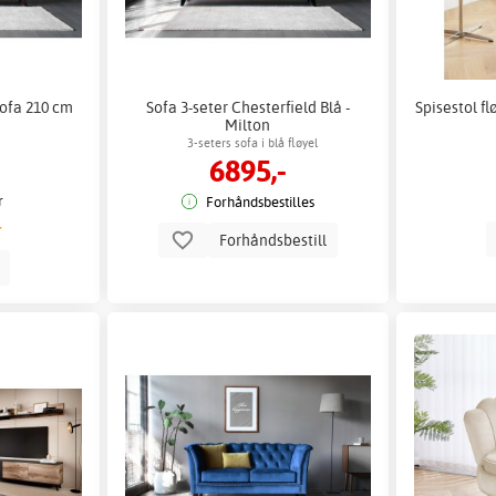
sofa 210 cm
Sofa 3-seter Chesterfield Blå -
Spisestol fl
l
Milton
3-seters sofa i blå fløyel
6895,-
r
Forhåndsbestilles
Forhåndsbestill
p