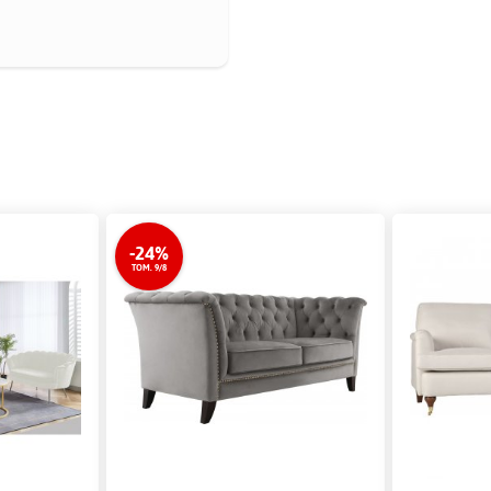
-24%
TOM. 9/8