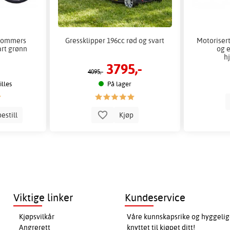
 tommers
Gressklipper 196cc rød og svart
Motoriser
art grønn
og e
h
3795,-
4095,-
lles
På lager
estill
Kjøp
Viktige linker
Kundeservice
Kjøpsvilkår
Våre kunnskapsrike og hyggelig
Angrerett
knyttet til kjøpet ditt!