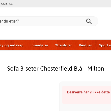
SALG >>
øy og redskap
Innerdører
Ytterdører
Vinduer
Sport o
Garasjeporter
Bil og garasje
Hus og bygg
Oppbevarin
Sofa 3-seter Chesterfield Blå - Milton
Dessverre har vi ikke dette 