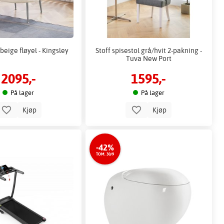
 beige fløyel - Kingsley
Stoff spisestol grå/hvit 2-pakning -
Tuva New Port
2095,-
1595,-
På lager
På lager
Kjøp
Kjøp
-42%
TOM. 30/9