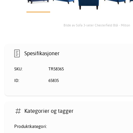
Bilde av Sofa 3-seter Chesterfield Blå - Milton
Spesifikasjoner
SKU:
TR58365
ID:
65835
Kategorier og tagger
Produktkategori: