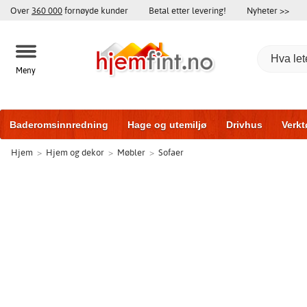
Over
360 000
fornøyde kunder
Betal etter levering!
Nyheter >>
Meny
Baderomsinnredning
Hage og utemiljø
Drivhus
Verkt
Hjem
>
Hjem og dekor
>
Møbler
>
Sofaer
Baderomsmøbler
Hjem og innredning
Treningsutstyr