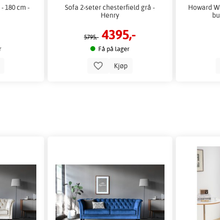
 - 180 cm -
Sofa 2-seter chesterfield grå -
Howard Wa
Henry
bu
4395,-
5795,-
r
Få på lager
p
Kjøp