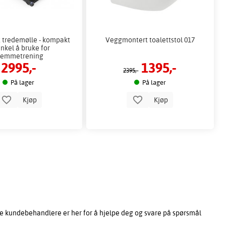
t tredemølle - kompakt
Veggmontert toalettstol 017
nkel å bruke for
jemmetrening
2995,-
1395,-
2395,-
På lager
På lager
Kjøp
Kjøp
e kundebehandlere er her for å hjelpe deg og svare på spørsmål