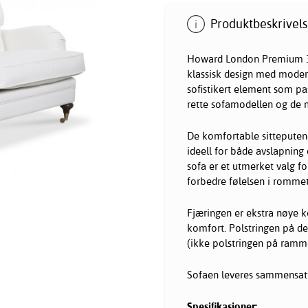
Produktbeskrivels
Howard London Premium 3-s
klassisk design med modern
sofistikert element som pa
rette sofamodellen og de 
De komfortable sitteputen
ideell for både avslapnin
sofa er et utmerket valg f
forbedre følelsen i rommet
Fjæringen er ekstra nøye 
komfort. Polstringen på d
(ikke polstringen på ramm
Sofaen leveres sammensatt
Spesifikasjoner: