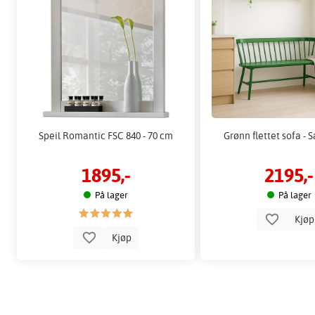
Speil Romantic FSC 840 - 70 cm
Grønn flettet sofa -
1895,-
2195,-
På lager
På lager
Kjø
Kjøp