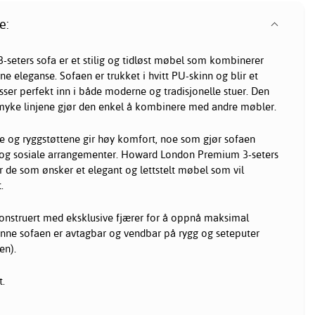
e:
eters sofa er et stilig og tidløst møbel som kombinerer
e eleganse. Sofaen er trukket i hvitt PU-skinn og blir et
sser perfekt inn i både moderne og tradisjonelle stuer. Den
myke linjene gjør den enkel å kombinere med andre møbler.
e og ryggstøttene gir høy komfort, noe som gjør sofaen
g og sosiale arrangementer. Howard London Premium 3-seters
or de som ønsker et elegant og lettstelt møbel som vil
.
konstruert med eksklusive fjærer for å oppnå maksimal
enne sofaen er avtagbar og vendbar på rygg og seteputer
en).
.