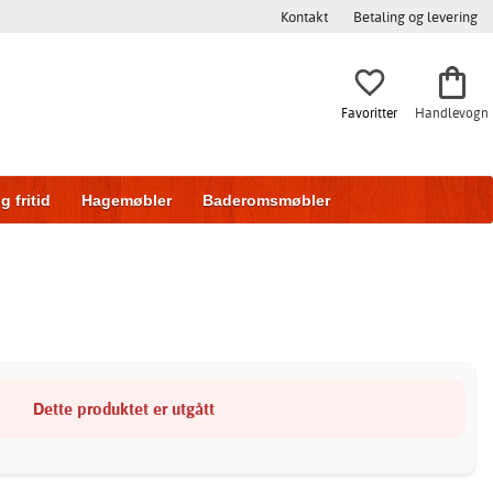
Kontakt
Betaling og levering
Favoritter
Handlevogn
g fritid
Hagemøbler
Baderomsmøbler
ring
Skyvedører
Dette produktet er utgått