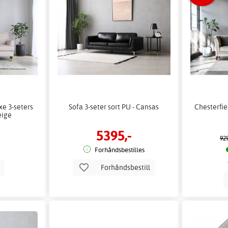
e 3-seters
Sofa 3-seter sort PU - Cansas
Chesterfie
eige
5395,-
929
Forhåndsbestilles
p
Forhåndsbestill