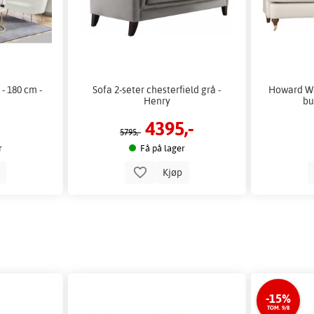
 - 180 cm -
Sofa 2-seter chesterfield grå -
Howard Wa
Henry
bu
4395,-
5795,-
r
Få på lager
p
Kjøp
-15%
TOM. 9/8