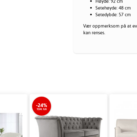
Høyde: 92 cm
Setehøyde: 48 cm
Setedybde: 57 cm
Vær oppmerksom på at eve
kan renses.
-24%
TOM. 9/8