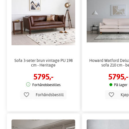
Sofa 3-seter brun vintage PU 198
Howard Watford Delux
cm - Heritage
sofa 210 cm - b
5795,-
5795,-
Forhåndsbestilles
På lager
Forhåndsbestill
Kjø