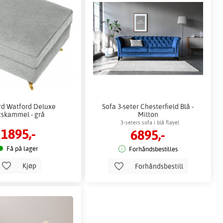
d Watford Deluxe
Sofa 3-seter Chesterfield Blå -
tskammel - grå
Milton
3-seters sofa i blå fløyel
1895,-
6895,-
Få på lager
Forhåndsbestilles
Kjøp
Forhåndsbestill