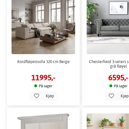
Kordfløyelssofa 320 cm Beige
Chesterfield 3-seters 
grå fløyel
11995,-
6595,-
På lager
På lager
Kjøp
Kjø