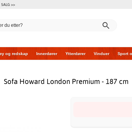
SALG >>
øy og redskap
Innerdører
Ytterdører
Vinduer
Sport o
r
Garasjeporter
Bil og garasje
Hus og bygg
Oppbeva
Sofa Howard London Premium - 187 cm