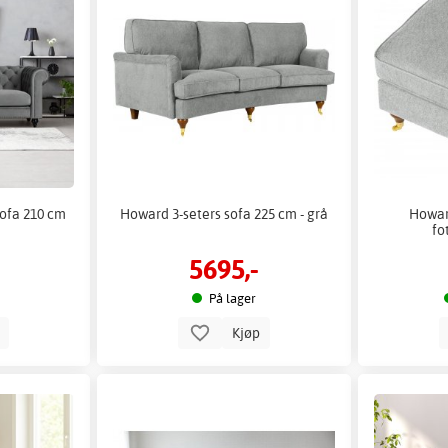
sofa 210 cm
Howard 3-seters sofa 225 cm - grå
Howar
fo
5695,-
På lager
p
Kjøp