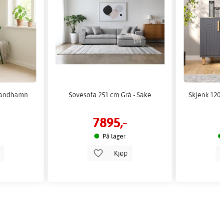
 Sandhamn
Sovesofa 251 cm Grå - Sake
Skjenk 120
7895,-
På lager
p
Kjøp