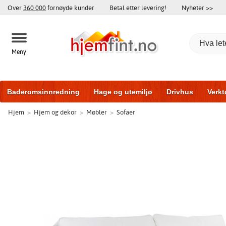
Over
360 000
fornøyde kunder
Betal etter levering!
Nyheter >>
Meny
Baderomsinnredning
Hage og utemiljø
Drivhus
Verkt
Hjem
>
Hjem og dekor
>
Møbler
>
Sofaer
Hytter og friggeboder
Hjem og innredning
Treningsutsty