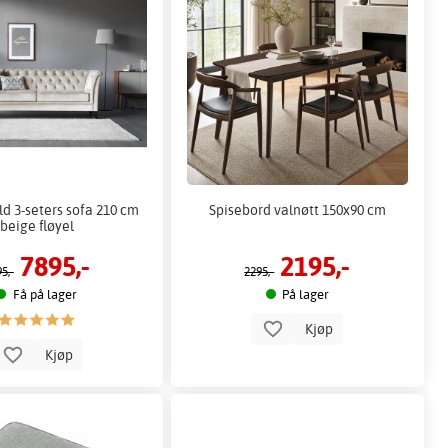
ld 3-seters sofa 210 cm
Spisebord valnøtt 150x90 cm
beige fløyel
7895,-
2195,-
5,-
2295,-
Få på lager
På lager
Kjøp
Kjøp