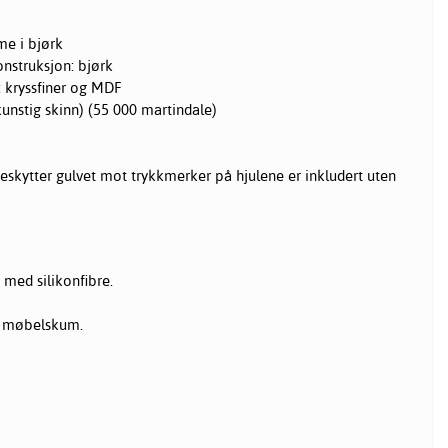
e i bjørk
nstruksjon: bjørk
 kryssfiner og MDF
kunstig skinn) (55 000 martindale)
kytter gulvet mot trykkmerker på hjulene er inkludert uten
 med silikonfibre.
s møbelskum.