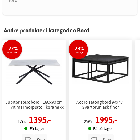
Bord
Andre produkter i kategorien Bord
-22%
-23%
TOM. 9/8
TOM. 9/8
Jupiter spisebord - 180x90 cm
Acero salongbord 94x47 -
- Hvit marmorplate i keramikk
Svartbrun ask finer
1395,-
1995,-
1795,-
2595,-
På lager
Få på lager
Kjøp
Kjøp