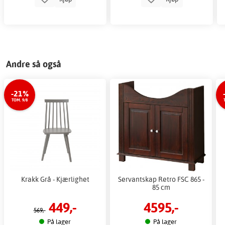
Andre så også
-21%
TOM. 9/8
Krakk Grå - Kjærlighet
Servantskap Retro FSC 865 -
85 cm
449,-
4595,-
569,-
På lager
På lager