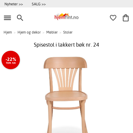
Nyheter >>
SALG >>
Hjem
>
Hjem og dekor
>
Møbler
>
Stoler
Spisestol i lakkert bøk nr. 24
-22%
TOM. 9/8