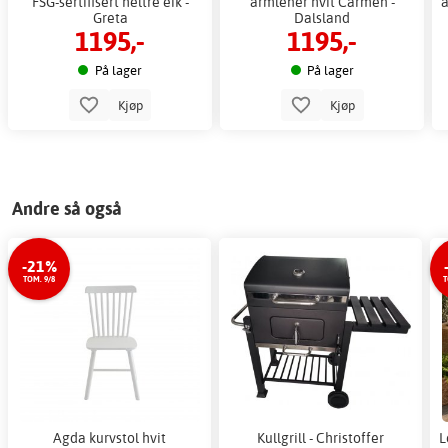
FSG-sertifisert heltre eik -
armlener hvit Carmen -
a
Greta
Dalsland
1195,-
1195,-
På lager
På lager
Kjøp
Kjøp
Andre så også
-21%
TOM. 9/8
T
Agda kurvstol hvit
Kullgrill - Christoffer
L