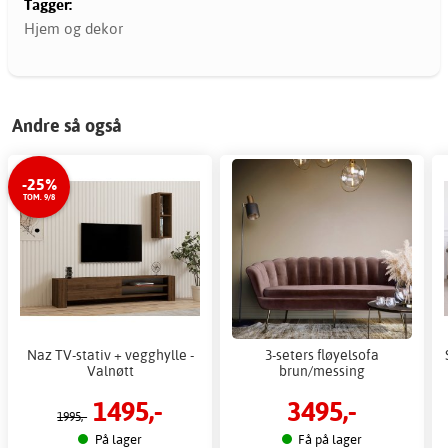
Tagger:
Hjem og dekor
Andre så også
-25%
TOM. 9/8
Naz TV-stativ + vegghylle -
3-seters fløyelsofa
Valnøtt
brun/messing
1495,-
3495,-
1995,-
På lager
Få på lager