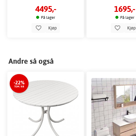
4495,-
1695,-
På lager
På lager
Kjøp
Kjø
Andre så også
-22%
TOM. 9/8