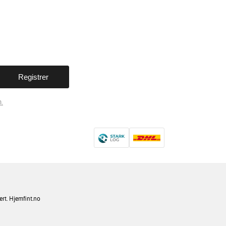
.
ert. Hjemfint.no