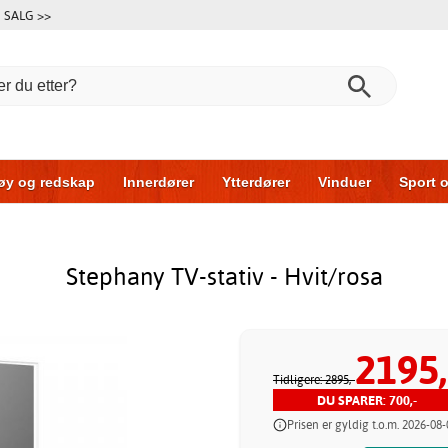
SALG >>
øy og redskap
Innerdører
Ytterdører
Vinduer
Sport o
r
Garasjeporter
Bil og garasje
Hus og bygg
Oppbeva
Stephany TV-stativ - Hvit/rosa
2195,
Tidligere: 2895,-
DU SPARER: 700,-
Prisen er gyldig t.o.m. 2026-08-