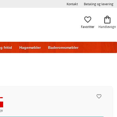
Kontakt
Betaling og levering
Favoritter
Handlevogn
g fritid
Hagemøbler
Baderomsmøbler
ring
Skyvedører
-
09