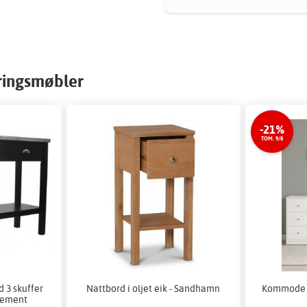
ringsmøbler
-21%
TOM. 9/8
 3 skuffer
Nattbord i oljet eik - Sandhamn
Kommode h
 sement