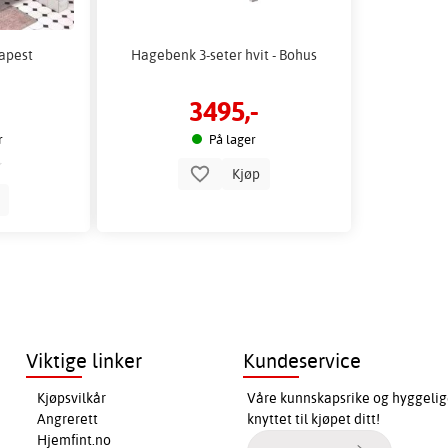
apest
Hagebenk 3-seter hvit - Bohus
3495,-
r
På lager
Kjøp
p
Viktige linker
Kundeservice
Kjøpsvilkår
Våre kunnskapsrike og hyggelig
Angrerett
knyttet til kjøpet ditt!
Hjemfint.no