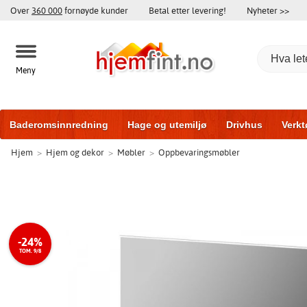
Over
360 000
fornøyde kunder
Betal etter levering!
Nyheter >>
Meny
Baderomsinnredning
Hage og utemiljø
Drivhus
Verkt
Hjem
>
Hjem og dekor
>
Møbler
>
Oppbevaringsmøbler
Hytter og friggeboder
Hjem og innredning
Treningsutsty
-24%
TOM. 9/8