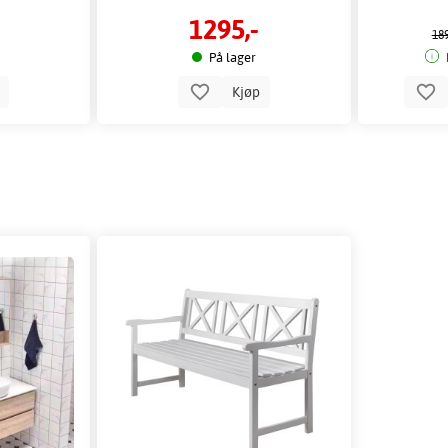
1295,-
189
På lager
p
Kjøp