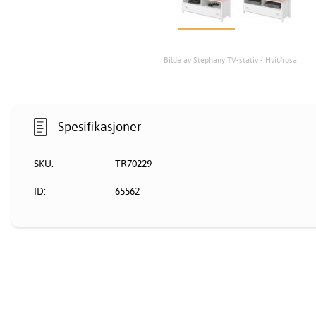
Bilde av Stephany TV-stativ - Hvit/rosa
Spesifikasjoner
SKU:
TR70229
ID:
65562