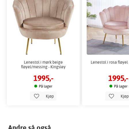
Lenestol i mørk beige
Lenestol i rosa fløyel
fløyel/messing - Kingsley
1995,-
1995,-
På lager
På lager
Kjøp
Kjø
Andre så også