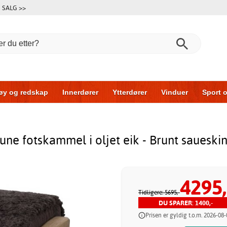
SALG >>
øy og redskap
Innerdører
Ytterdører
Vinduer
Sport o
Garasjeporter
Bil og garasje
Hus og bygg
Oppbevarin
une fotskammel i oljet eik - Brunt saueski
4295,
Tidligere: 5695,-
DU SPARER: 1400,-
Prisen er gyldig t.o.m. 2026-08-