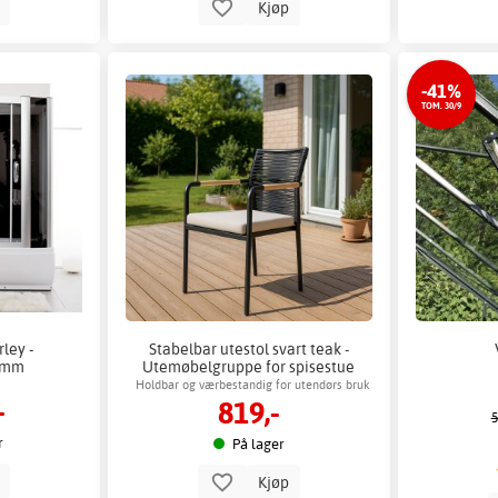
p
Kjøp
-41%
TOM. 30/9
ley -
Stabelbar utestol svart teak -
0 mm
Utemøbelgruppe for spisestue
Holdbar og værbestandig for utendørs bruk
-
819,-
5
r
På lager
p
Kjøp