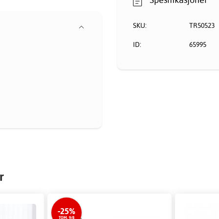
SKU:
TR50523
ID:
65995
r
-25%
TOM. 9/8