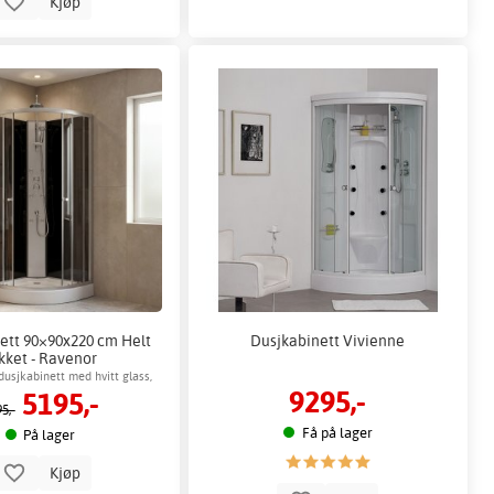
Kjøp
ett 90×90x220 cm Helt
Dusjkabinett Vivienne
kket - Ravenor
dusjkabinett med hvitt glass,
9295,-
5195,-
 takdusj og massasjedusj
5,-
Få på lager
På lager
Kjøp