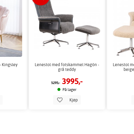
 - Kingsley
Lenestol med fotskammel Hagön -
Lenestol m
grå teddy
beige
3995,-
5295,-
På lager
p
Kjøp