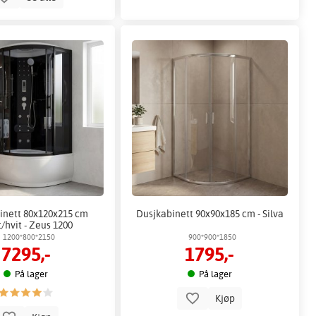
inett 80x120x215 cm
Dusjkabinett 90x90x185 cm - Silva
t/hvit - Zeus 1200
1200*800*2150
900*900*1850
7295,-
1795,-
På lager
På lager
Kjøp