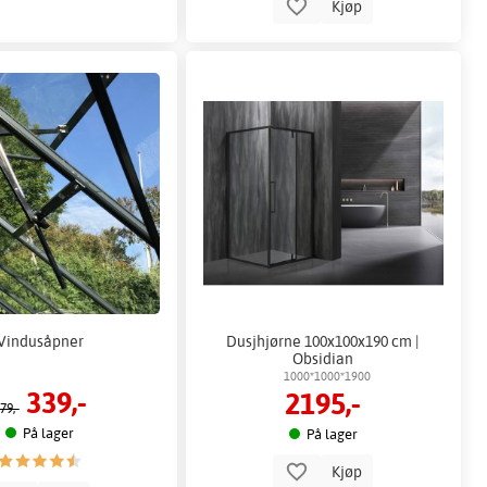
Kjøp
Vindusåpner
Dusjhjørne 100x100x190 cm |
Obsidian
1000*1000*1900
339,-
2195,-
79,-
På lager
På lager
Kjøp