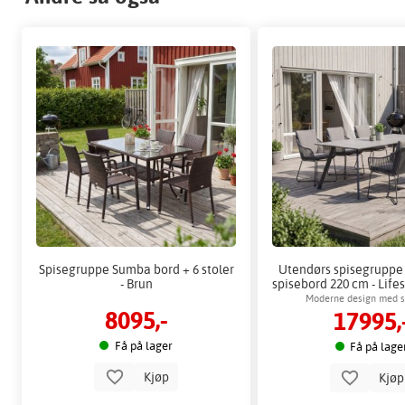
Spisegruppe Sumba bord + 6 stoler
Utendørs spisegruppe 
- Brun
spisebord 220 cm - Life
Moderne design med sl
8095,-
17995,
olefinmaterial
Få på lager
Få på lage
Kjøp
Kjø