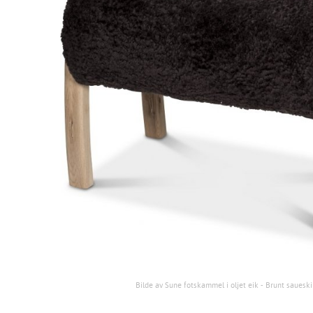
Bilde av Sune fotskammel i oljet eik - Brunt sauesk