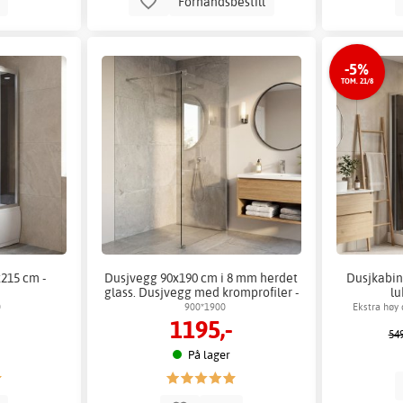
p
Forhåndsbestill
-5%
TOM. 21/8
215 cm -
Dusjvegg 90x190 cm i 8 mm herdet
Dusjkabin
glass. Dusjvegg med kromprofiler -
lu
Krystall
0
900*1900
Ekstra høy 
1195,-
hånd- og
549
På lager