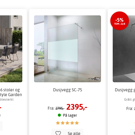
-5%
TOM. 21/8
6 stoler og
Dusjvegg SC-75
Dusjvegg g
style Garden
itesterkt
Grått g
2395,-
-
e
Fra:
Fra:
2795,-
På lager
r
p
Se alle