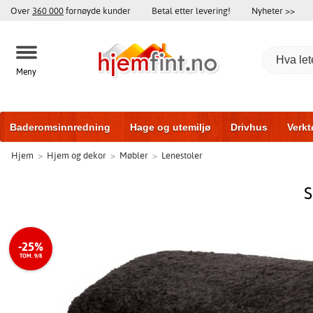
Over
360 000
fornøyde kunder
Betal etter levering!
Nyheter >>
Meny
Baderomsinnredning
Hage og utemiljø
Drivhus
Verkt
Hjem
>
Hjem og dekor
>
Møbler
>
Lenestoler
Baderomsmøbler
Hjem og innredning
Treningsutstyr
S
-25%
TOM. 9/8