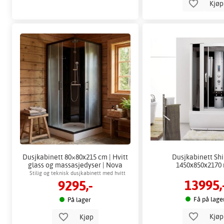
Kjø
Dusjkabinett 80×80x215 cm | Hvitt
Dusjkabinett Shir
glass og massasjedyser | Nova
1450x850x217
Stilig og teknisk dusjkabinett med hvitt
13995,
9295,-
glassdesign og komplett dusjsystem
Få på lage
På lager
Kjø
Kjøp