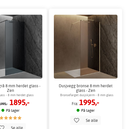
rå 8 mm herdet glass -
Dusjvegg bronse 8 mm herdet
Zen
glass - Zen
lass - 8 mm herdet glass
Bronsefarget dusjskjerm - 8 mm glass
1895,-
1995,-
Fra:
1995,-
På lager
På lager
Se alle
Se alle