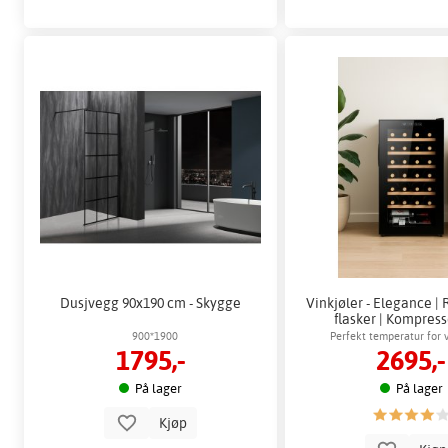
Dusjvegg 90x190 cm - Skygge
Vinkjøler - Elegance | 
flasker | Kompress
900*1900
Perfekt temperatur for 
1795,-
2695,-
På lager
På lager
Kjøp