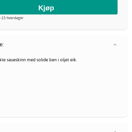
8-15 hverdager
e:
te saueskinn med solide ben i oljet eik.