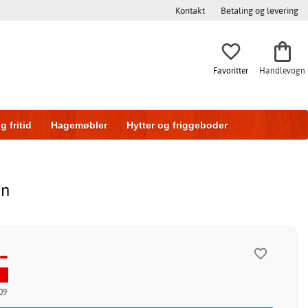
Kontakt
Betaling og levering
Favoritter
Handlevogn
g fritid
Hagemøbler
Hytter og friggeboder
g
Skyvedører
nn
-
09