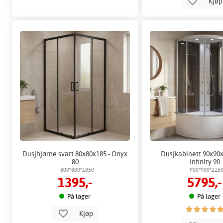
Kjø
Dusjhjørne svart 80x80x185 - Onyx
Dusjkabinett 90x90x
80
Infinity 90
800*800*1850
900*900*215
1395,-
5795,-
På lager
På lager
Kjøp