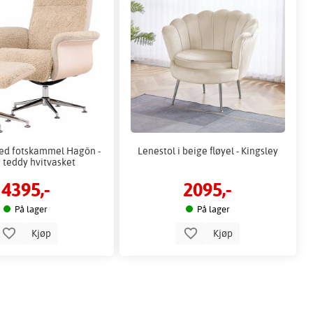
ed fotskammel Hagön -
Lenestol i beige fløyel - Kingsley
 teddy hvitvasket
4395,-
2095,-
På lager
På lager
Kjøp
Kjøp