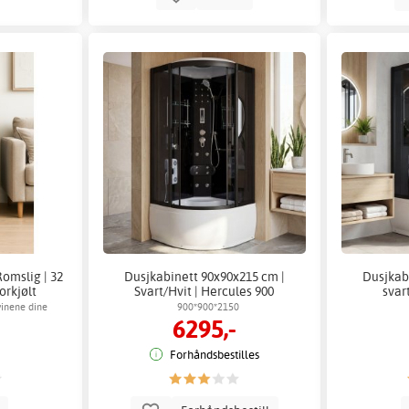
Romslig | 32
Dusjkabinett 90x90x215 cm |
Dusjkab
orkjølt
Svart/Hvit | Hercules 900
svar
vinene dine
900*900*2150
6295,-
Forhåndsbestilles