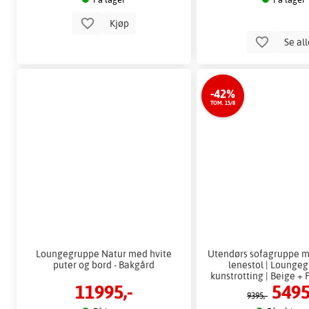
Kjøp
Se al
-42%
TOM. 15/8
Loungegruppe Natur med hvite
Utendørs sofagruppe m
puter og bord - Bakgård
lenestol | Loungeg
kunstrotting | Beige + 
11995,-
5495
for møbler
9395,-