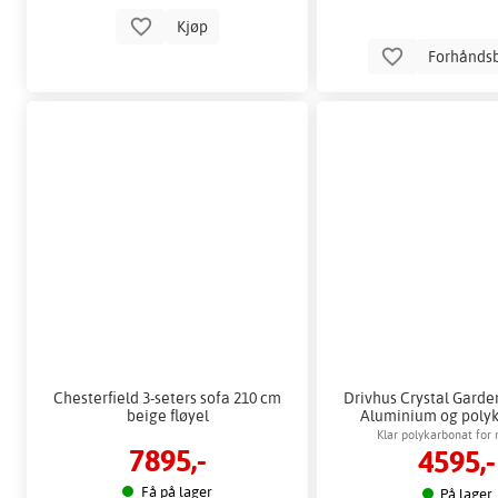
Kjøp
Forhåndsb
Chesterfield 3-seters sofa 210 cm
Drivhus Crystal Garden
beige fløyel
Aluminium og poly
Klar polykarbonat for
7895,-
4595,-
lysgjennomga
Få på lager
På lager