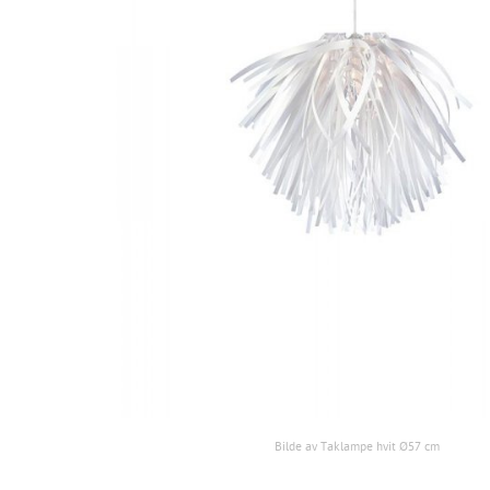
Bilde av Taklampe hvit Ø57 cm