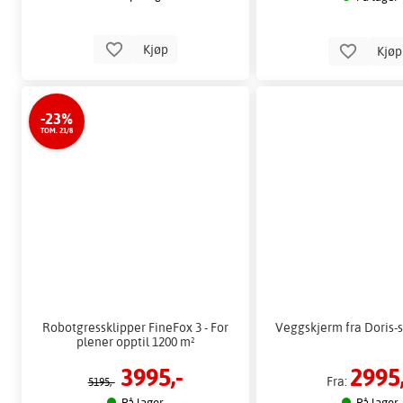
Kjøp
Kjø
-23%
TOM. 21/8
Robotgressklipper FineFox 3 - For
Veggskjerm fra Doris-s
plener opptil 1200 m²
3995,-
2995,
Fra:
5195,-
På lager
På lager