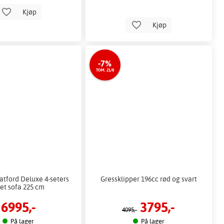
Kjøp
Kjøp
-7%
TOM. 21/8
tford Deluxe 4-seters
Gressklipper 196cc rød og svart
et sofa 225 cm
6995,-
3795,-
4095,-
På lager
På lager