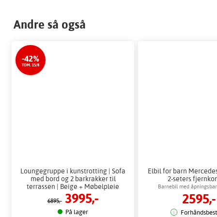
Andre så også
-42%
TOM. 15/8
Loungegruppe i kunstrotting | Sofa
Elbil for barn Mercedes
med bord og 2 barkrakker til
2-seters fjernkon
terrassen | Beige + Møbelpleie
Barnebil med åpningsbar
3995,-
2595,-
musikkavspilli
6895,-
På lager
Forhåndsbesti