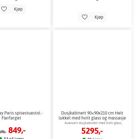
Kjøp
Kjøp
 Paris spisestuestol -
Dusjkabinett 90×90x210 cm Helt
Flerfarget
lukket med hvitt glass og massasje
- Nebula
Avansert dusjkabinett med hvitt glass,
849,-
5295,-
takdusj og seks massasjedyser
195,-
Få på lager