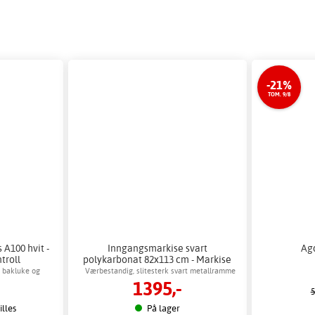
-21%
TOM. 9/8
 A100 hvit -
Inngangsmarkise svart
Agd
troll
polykarbonat 82x113 cm - Markise
over dør
 bakluke og
Værbestandig, slitesterk svart metallramme
1395,-
ng
5
lles
På lager