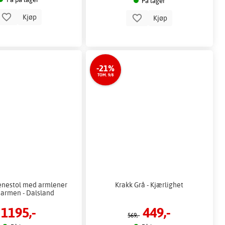
På lager
Kjøp
Kjøp
-21%
TOM. 9/8
lenestol med armlener
Krakk Grå - Kjærlighet
Carmen - Dalsland
1195,-
449,-
569,-