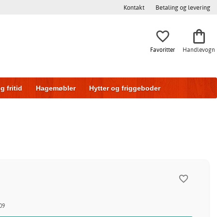
Kontakt
Betaling og levering
Favoritter
Handlevogn
g fritid
Hagemøbler
Hytter og friggeboder
g
Skyvedører
09