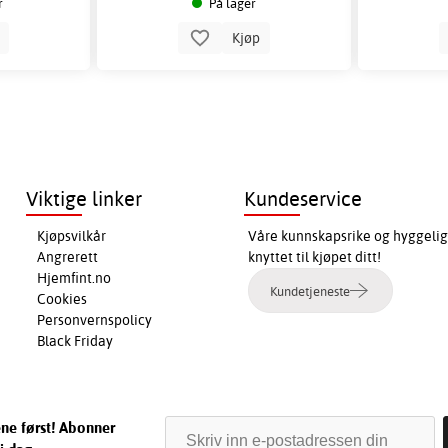
r
På lager
p
Kjøp
Viktige linker
Kundeservice
Kjøpsvilkår
Våre kunnskapsrike og hyggelig
Angrerett
knyttet til kjøpet ditt!
Hjemfint.no
Kundetjeneste
Cookies
Personvernspolicy
Black Friday
ene først! Abonner