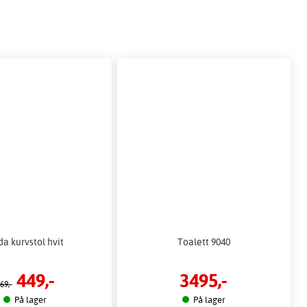
a kurvstol hvit
Toalett 9040
449,-
3495,-
69,-
På lager
På lager