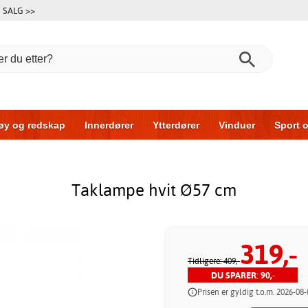
SALG >>
øy og redskap
Innerdører
Ytterdører
Vinduer
Sport o
Garasjeporter
Bil og garasje
Hus og bygg
Oppbevarin
Taklampe hvit Ø57 cm
319,-
Tidligere: 409,-
DU SPARER: 90,-
Prisen er gyldig t.o.m. 2026-08-