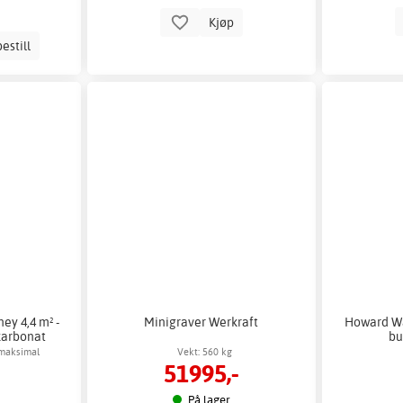
Kjøp
estill
ey 4,4 m² -
Minigraver Werkraft
Howard Wa
karbonat
bu
 maksimal
Vekt: 560 kg
51995,-
ng
På lager