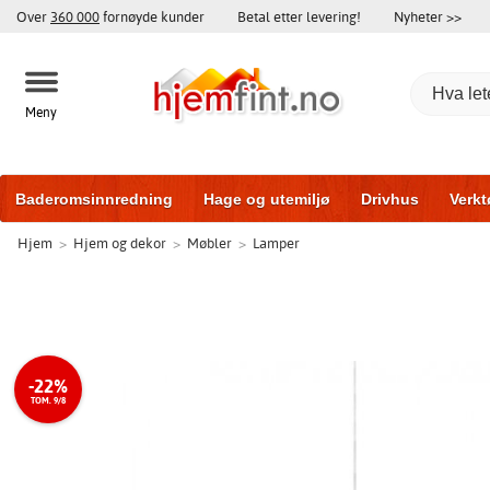
Over
360 000
fornøyde kunder
Betal etter levering!
Nyheter >>
Meny
Baderomsinnredning
Hage og utemiljø
Drivhus
Verkt
Hjem
>
Hjem og dekor
>
Møbler
>
Lamper
Baderomsmøbler
Hjem og innredning
Treningsutstyr
-22%
TOM. 9/8