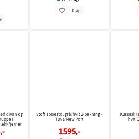
Kjøp
le
ed divan og
Stoff spisestol grå/hvit 2-pakning -
Klassisk 
ruppe i
Tuva New Port
hvit 
Flekkfjerner
,-
1595,-