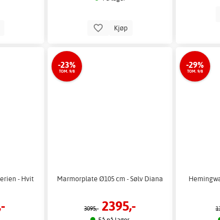
p
Kjøp
-23%
-29%
TOM. 9/8
TOM. 9/8
erien - Hvit
Marmorplate Ø105 cm - Sølv Diana
Hemingway
-
2395,-
3095,-
1
Få på lager