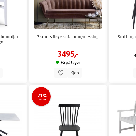
 brunoljet
3-seters fløyelsofa brun/messing
Stol burg
agen
3495,-
4
Få på lager
p
Kjøp
-21%
TOM. 9/8