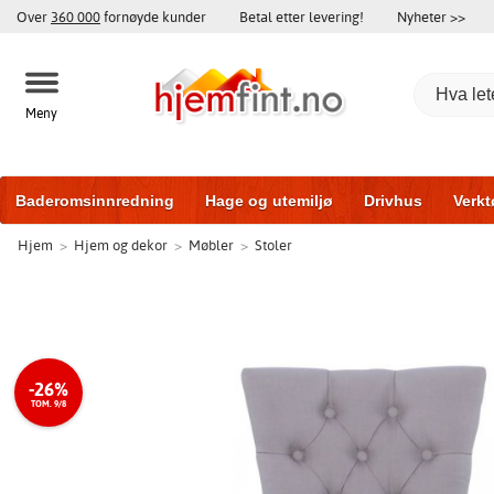
Over
360 000
fornøyde kunder
Betal etter levering!
Nyheter >>
Meny
Baderomsinnredning
Hage og utemiljø
Drivhus
Verkt
Hjem
>
Hjem og dekor
>
Møbler
>
Stoler
Hytter og friggeboder
Hjem og innredning
Treningsutsty
-26%
TOM. 9/8