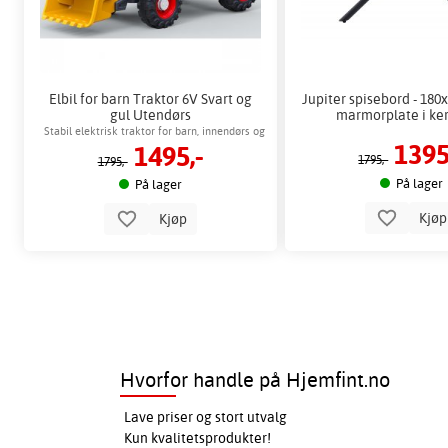
Elbil for barn Traktor 6V Svart og
Jupiter spisebord - 180x
gul Utendørs
marmorplate i ke
Stabil elektrisk traktor for barn, innendørs og
1395
1495,-
utendørs lek
1795,-
1795,-
På lager
På lager
Kjø
Kjøp
Hvorfor handle på Hjemfint.no
Lave priser og stort utvalg
Kun kvalitetsprodukter!