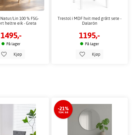
 Natur/Lin 100 % FSG-
Trestol i MDF hvit med grått sete -
ert heltre eik - Greta
Dalarön
1495,-
1195,-
På lager
På lager
Kjøp
Kjøp
-21%
TOM. 9/8