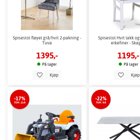
Spisestol fløyel grå/hvit 2-pakning -
Spisestol Hvit lakk og
Tuva
eikefiner - Sk
1395,-
1195,-
På lager
På lager
Kjøp
Kjø
-17%
-22%
TOM. 21/8
TOM. 9/8