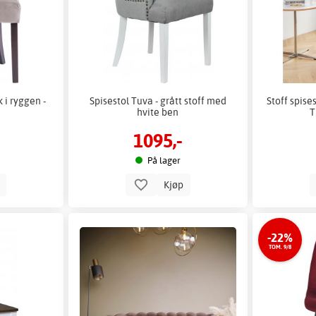
 i ryggen -
Spisestol Tuva - grått stoff med
Stoff spise
hvite ben
T
1095,-
På lager
p
Kjøp
-22%
TOM. 9/8