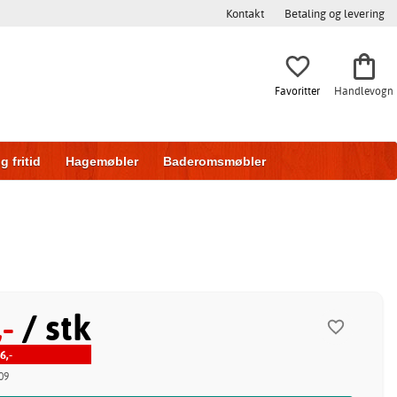
Kontakt
Betaling og levering
Favoritter
Handlevogn
g fritid
Hagemøbler
Baderomsmøbler
ring
Skyvedører
-
/ stk
6,-
09