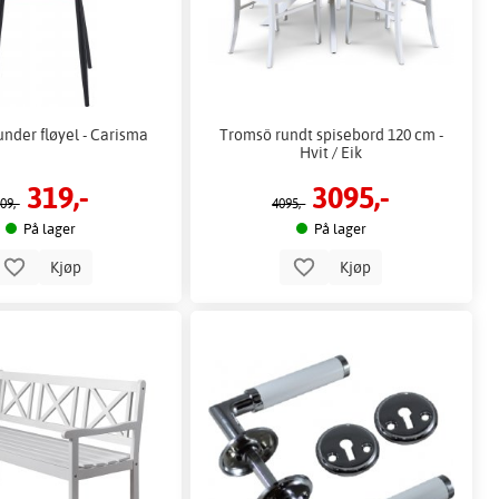
under fløyel - Carisma
Tromsö rundt spisebord 120 cm -
Hvit / Eik
319,-
3095,-
09,-
4095,-
På lager
På lager
Kjøp
Kjøp