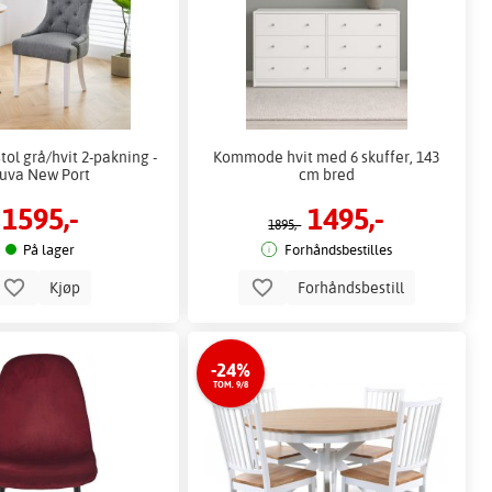
stol grå/hvit 2-pakning -
Kommode hvit med 6 skuffer, 143
uva New Port
cm bred
1595,-
1495,-
1895,-
På lager
Forhåndsbestilles
Kjøp
Forhåndsbestill
-24%
TOM. 9/8