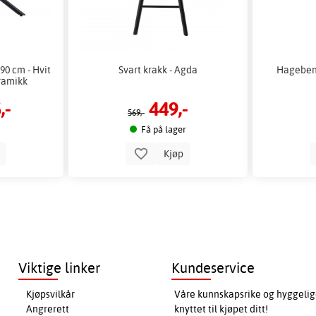
90 cm - Hvit
Svart krakk - Agda
Hagebenk
ramikk
,-
449,-
569,-
Få på lager
p
Kjøp
Viktige linker
Kundeservice
Kjøpsvilkår
Våre kunnskapsrike og hyggelig
Angrerett
knyttet til kjøpet ditt!