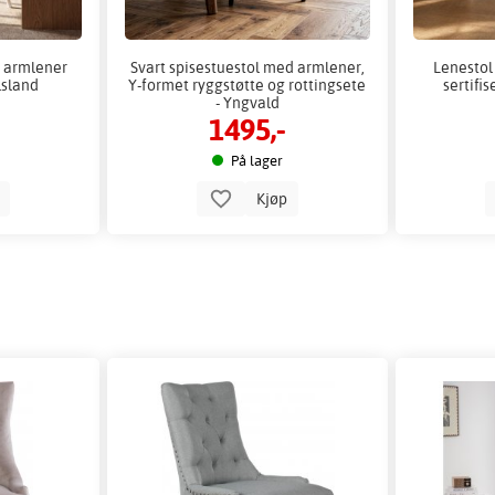
d armlener
Svart spisestuestol med armlener,
Lenestol
lsland
Y-formet ryggstøtte og rottingsete
sertifis
- Yngvald
1495,-
På lager
p
Kjøp