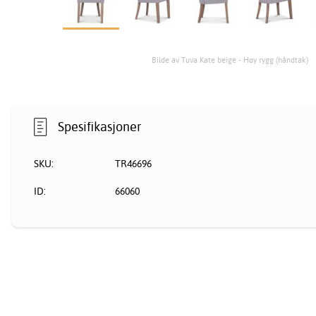
Bilde av Tuva Kate beige - Høy rygg (håndtak)
Spesifikasjoner
SKU:
TR46696
ID:
66060