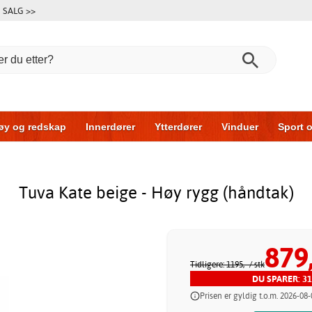
SALG >>
øy og redskap
Innerdører
Ytterdører
Vinduer
Sport o
r
Garasjeporter
Bil og garasje
Hus og bygg
Oppbeva
Tuva Kate beige - Høy rygg (håndtak)
879,
Tidligere: 1195,-
/ stk
DU SPARER: 31
Prisen er gyldig t.o.m. 2026-08-