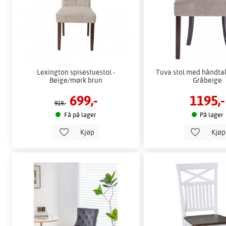
Lexington spisestuestol -
Tuva stol med håndtak
Beige/mørk brun
Gråbeige
699,-
1195,-
919,-
Få på lager
På lager
Kjøp
Kjø