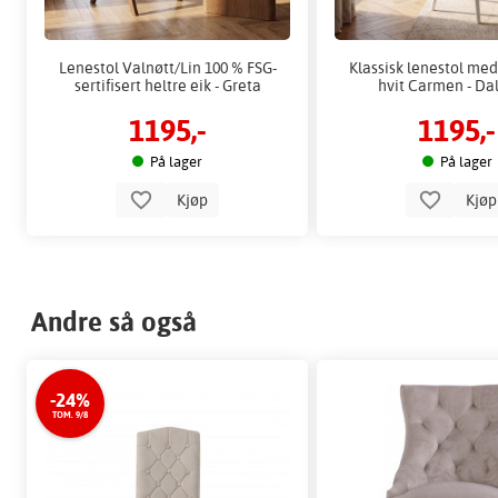
Lenestol Valnøtt/Lin 100 % FSG-
Klassisk lenestol me
sertifisert heltre eik - Greta
hvit Carmen - Da
1195,-
1195,-
På lager
På lager
Kjøp
Kjø
Andre så også
-24%
TOM. 9/8