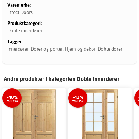
Varemerke:
Effect Doors
Produktkategori:
Doble innerdører
Tagger:
Innerdører
,
Dører og porter
,
Hjem og dekor
,
Doble dører
Andre produkter i kategorien Doble innerdører
-40%
-41%
TOM. 15/8
TOM. 15/8