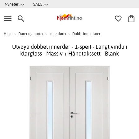
Nyheter >>
SALG >>
Hjem
>
Dører og porter
>
Innerdører
>
Doble innerdører
Ulvøya dobbel innerdør - 1-speil - Langt vindu i
klarglass - Massiv + Håndtakssett - Blank