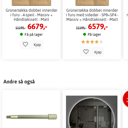
Grünerløkka dobbel innerdør
Grünerløkka dobbel innerdør
i furu - 4-speil - Massiv +
i furu med sidedør - SP8+SP4 -
Håndtakssett - Matt
Massiv + Håndtakssett - Matt
6679,-
6579,-
11195,-
11195,-
Få på lager
På lager
Kjøp
Kjøp
Andre så også
T