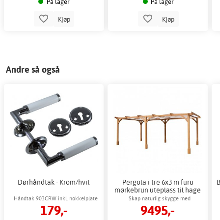
På lager
På lager
Kjøp
Kjøp
Andre så også
Dørhåndtak - Krom/hvit
Pergola i tre 6x3 m furu
B
mørkebrun uteplass til hage
Håndtak 903CRW inkl. nøkkelplate
Skap naturlig skygge med
179,-
9495,-
værbestandig furu