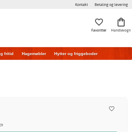
Kontakt
Betaling og levering
Favoritter
Handlevogn
g fritid
Hagemøbler
Hytter og friggeboder
g
Skyvedører
09