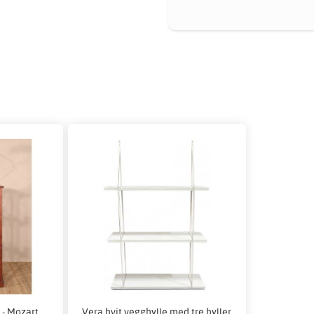
 - Mozart
Vera hvit vegghylle med tre hyller