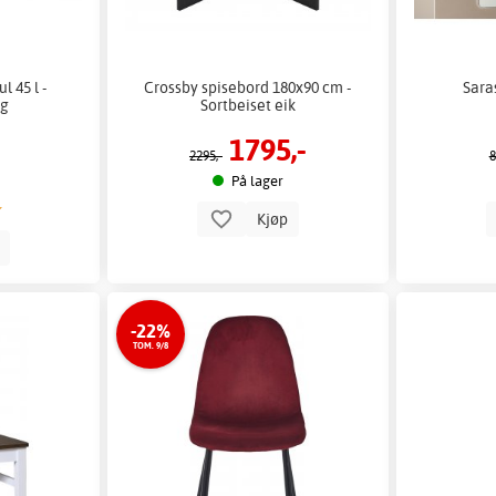
 45 l -
Crossby spisebord 180x90 cm -
Sara
ig
Sortbeiset eik
1795,-
2295,-
8
På lager
Kjøp
p
-22%
TOM. 9/8