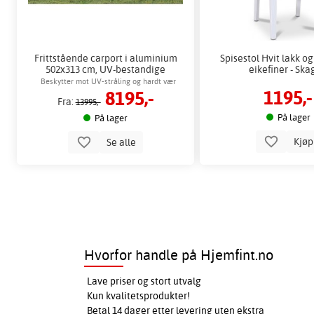
Frittstående carport i aluminium
Spisestol Hvit lakk og
502x313 cm, UV-bestandige
eikefiner - Sk
paneler
Beskytter mot UV-stråling og hardt vær
1195,-
8195,-
Fra:
13995,-
På lager
På lager
Kjø
Se alle
Hvorfor handle på Hjemfint.no
Lave priser og stort utvalg
Kun kvalitetsprodukter!
Betal 14 dager etter levering uten ekstra