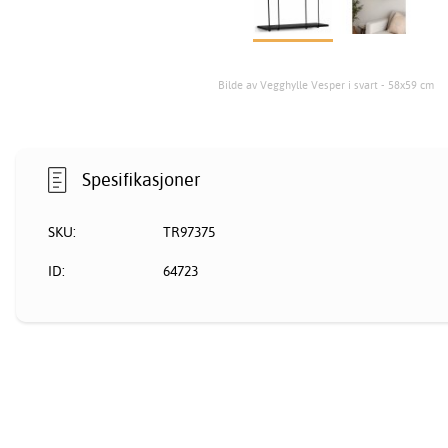
Bilde av Vegghylle Vesper i svart - 58x59 cm
Spesifikasjoner
SKU:
TR97375
ID:
64723