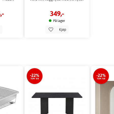
,-
349,-
På lager
p
Kjøp
-22%
-22%
TOM. 9/8
TOM. 9/8