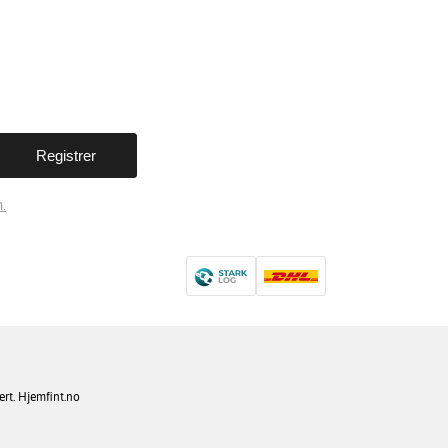
.
ert. Hjemfint.no