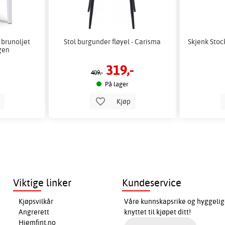
 brunoljet
Stol burgunder fløyel - Carisma
Skjenk Stoc
agen
319,-
409,-
På lager
p
Kjøp
Viktige linker
Kundeservice
Kjøpsvilkår
Våre kunnskapsrike og hyggelig
Angrerett
knyttet til kjøpet ditt!
Hjemfint.no