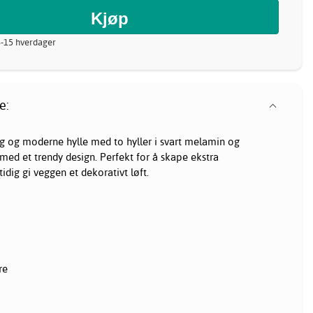
8-15 hverdager
e:
lig og moderne hylle med to
hyller
i svart melamin og
 med et trendy design. Perfekt for å skape ekstra
dig gi veggen et dekorativt løft.
re