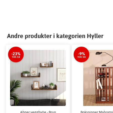
Andre produkter i kategorien Hyller
-23%
-9%
TOM. 9/8
TOM. 9/8
Abner vegghylle - Brun
Bokspinner Mahogni