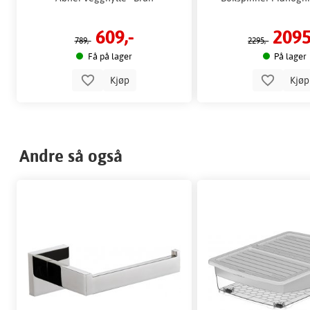
609,-
2095
789,-
2295,-
Få på lager
På lager
Kjøp
Kjø
Andre så også