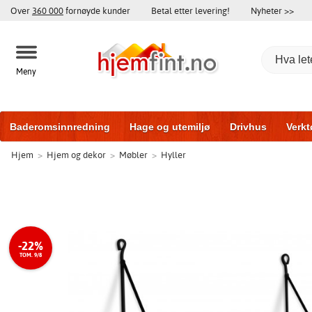
Over
360 000
fornøyde kunder
Betal etter levering!
Nyheter >>
Meny
Baderomsinnredning
Hage og utemiljø
Drivhus
Verkt
Hjem
>
Hjem og dekor
>
Møbler
>
Hyller
Baderomsmøbler
Hjem og innredning
Treningsutstyr
-22%
TOM. 9/8