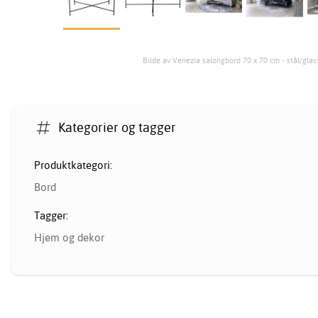
Bilde av Venezia salongbord 70 x 70 cm - stål/glas
Kategorier og tagger
Produktkategori:
Bord
Tagger:
Hjem og dekor