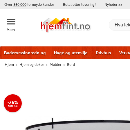
Over
360 000
fornøyde kunder
Betal etter levering!
Nyheter >>
Meny
Baderomsinnredning
Hage og utemiljø
Drivhus
Verkt
Hjem
>
Hjem og dekor
>
Møbler
>
Bord
Hytter og friggeboder
Hjem og innredning
Treningsutsty
-26%
TOM. 9/8