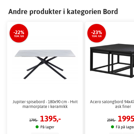
Andre produkter i kategorien Bord
-22%
-23%
TOM. 9/8
TOM. 9/8
Jupiter spisebord - 180x90 cm - Hvit
Acero salongbord 94x47
marmorplate i keramikk
ask finer
1395,-
1995
1795,-
2595,-
På lager
Få på lage