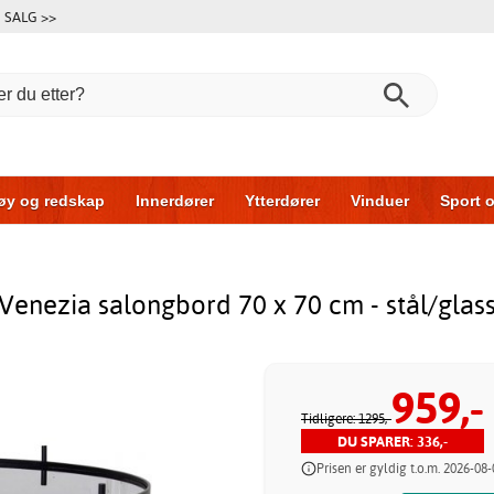
SALG >>
øy og redskap
Innerdører
Ytterdører
Vinduer
Sport o
r
Garasjeporter
Bil og garasje
Hus og bygg
Oppbeva
Venezia salongbord 70 x 70 cm - stål/glas
959,-
Tidligere: 1295,-
DU SPARER: 336,-
Prisen er gyldig t.o.m. 2026-08-