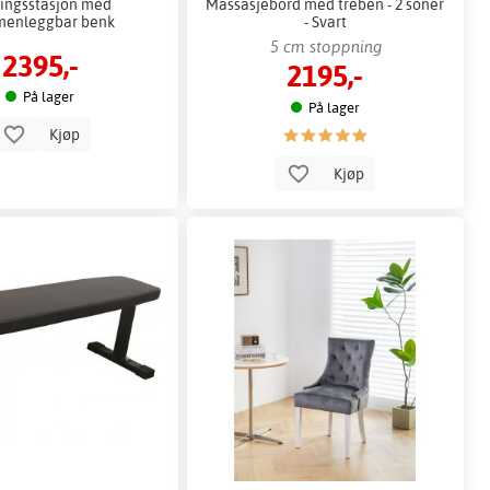
ingsstasjon med
Massasjebord med treben - 2 soner
enleggbar benk
- Svart
5 cm stoppning
2395,-
2195,-
På lager
På lager
Kjøp
Kjøp