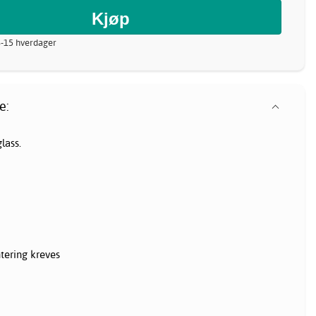
8-15 hverdager
e:
lass.
ering kreves