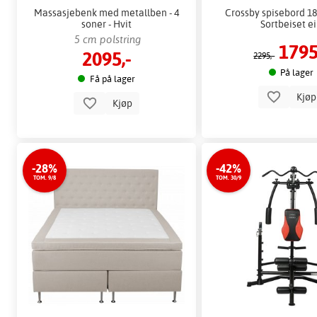
Massasjebenk med metallben - 4
Crossby spisebord 18
soner - Hvit
Sortbeiset e
5 cm polstring
1795
2095,-
2295,-
På lager
Få på lager
Kjø
Kjøp
-28%
-42%
TOM. 9/8
TOM. 30/9