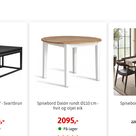
 - Svartbrun
Spisebord Dalön rundt Ø110 cm -
Spisebo
hvit og oljet eik
,-
2095,-
229
r
På lager