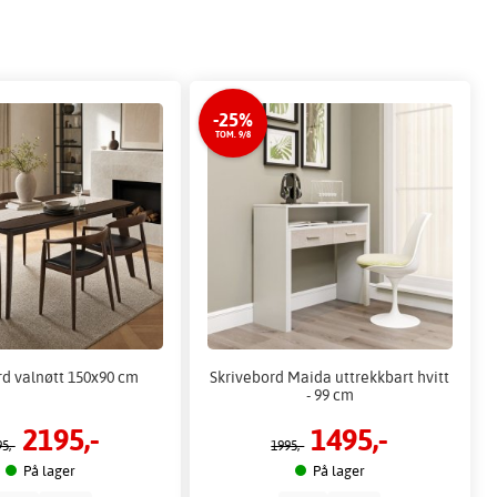
-25%
TOM. 9/8
rd valnøtt 150x90 cm
Skrivebord Maida uttrekkbart hvitt
- 99 cm
2195,-
1495,-
5,-
1995,-
På lager
På lager