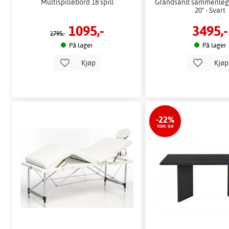
Multispillebord 18 spill
Grandsand sammenlegg
20" - Svart
1095,-
3495,-
1795,-
På lager
På lager
Kjøp
Kjø
-22%
TOM. 9/8