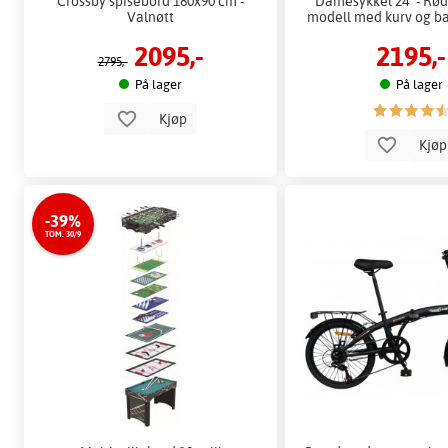
Crossby spisebord 180x90 cm -
Damesykkel 24" - Rød 
Valnøtt
modell med kurv og b
2095,-
2195,-
2795,-
På lager
På lager
Kjøp
Kjø
-39%
TOM. 30/9