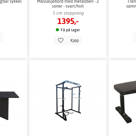
bar sykkel
Massasjebord med metallben - 2
Tren
soner - svart/hvit
samm
5 cm stoppning
1395,-
Få på lager
p
Kjøp