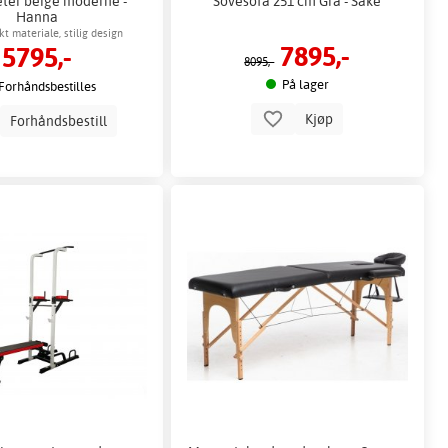
eter beige moderne -
Sovesofa 251 cm Grå - Sake
Hanna
kt materiale, stilig design
7895,-
5795,-
8095,-
På lager
Forhåndsbestilles
Kjøp
Forhåndsbestill