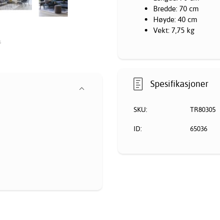
Bredde: 70 cm
Høyde: 40 cm
Vekt: 7,75 kg
s
Spesifikasjoner
SKU:
TR80305
ID:
65036