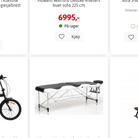
| Klassisk
Howard Watford Deluxe 4-seters
Sofa 3-s
agasjebrett
buet sofa 225 cm
Slitester
6995,-
På lager
Kjøp
p