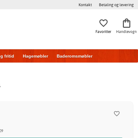
Kontakt
Betaling og levering
Favoritter
Handlevogn
g fritid
Hagemøbler
Baderomsmøbler
ring
Skyvedører
s
09