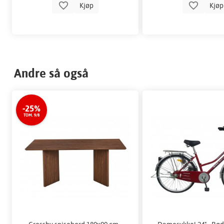
Kjøp
Kjø
Andre så også
-25%
TOM. 9/8