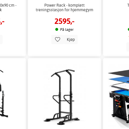
0x90 cm -
Power Rack - komplett
ik
treningsstasjon for hjemmegym
,-
2595,-
På lager
p
Kjøp