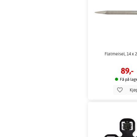
Flatmeisel, 14 x
89,-
Få på lag
Kjø