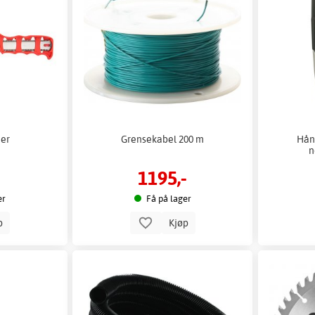
er
Grensekabel 200 m
Hån
n
1195,-
er
Få på lager
p
Kjøp