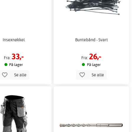
Insexnøkkel
Buntebånd - Svart
33,-
26,-
Fra:
Fra:
På lager
På lager
Se alle
Se alle