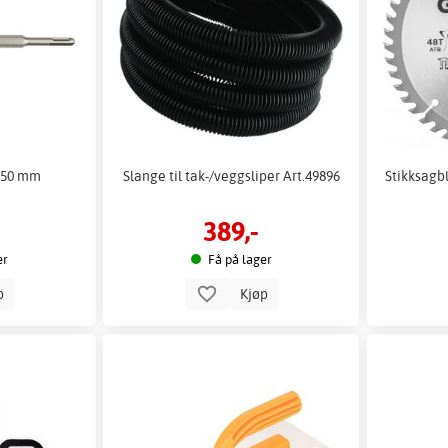
 250 mm
Slange til tak-/veggsliper Art.49896
Stikksagb
389,-
er
Få på lager
p
Kjøp