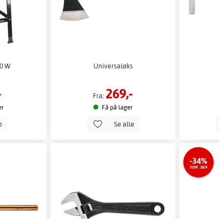
00 W
Universaløks
-
269,-
Fra:
er
Få på lager
p
Se alle
-34%
TOM. 30/9