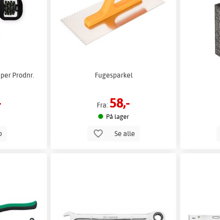
iper Prodnr.
Fugesparkel
-
58,-
Fra:
På lager
p
Se alle