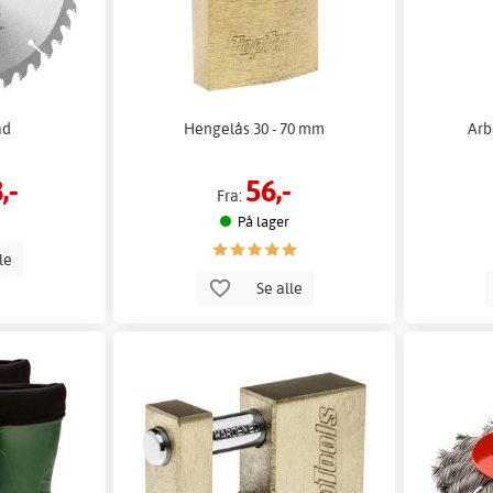
ad
Hengelås 30 - 70 mm
Arb
,-
56,-
Fra:
På lager
lle
Se alle