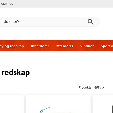
SALG >>
øy og redskap
Innerdører
Ytterdører
Vinduer
Sport o
Garasjeporter
Bil og garasje
Hus og bygg
Oppbevarin
 redskap
Produkter: 489 stk