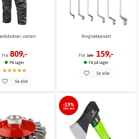
eidsbukser, vattert
Ringnøkkelsett
809,-
159,-
Fra:
Fra:
169,-
På lager
Få på lager
Se alle
Se alle
-15%
TOM. 30/9