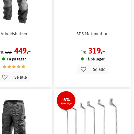
Arbeidsbukser
SDS Mak murborr
449,-
319,-
ra:
Fra:
679,-
Få på lager
Få på lager
Se alle
Se alle
-6%
TOM. 30/9