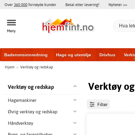
Over
360 000
fornøyde kunder
Betal etter levering!
Nyheter >>
Meny
Baderomsinnredning
Hage og utemiljø
Drivhus
Verkt
Hjem
>
Verktøy og redskap
Baderomsmøbler
Hjem og innredning
Treningsutstyr
Verktøy og
Verktøy og redskap
Hagemaskiner
Filter
Øvrig verktøy og redskap
Håndverktøy
Bygg- og fargetilbehør