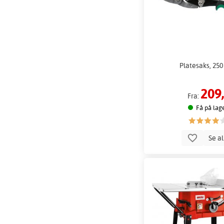
Platesaks, 25
209,
Fra:
Få på lag
Se a