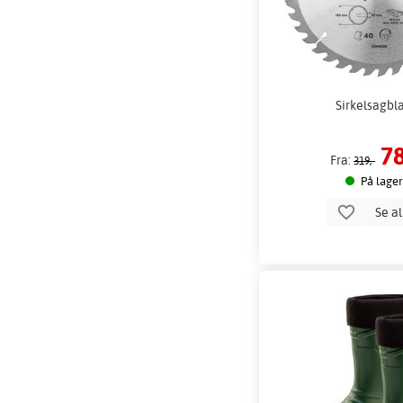
Sirkelsagbl
78
Fra:
319,-
På lager
Se a