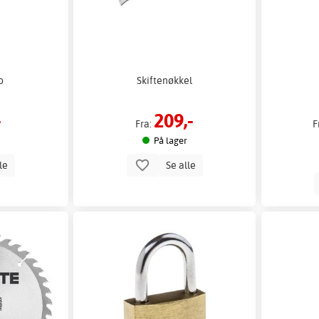
o
Skiftenøkkel
-
209,-
Fra:
F
På lager
lle
Se alle