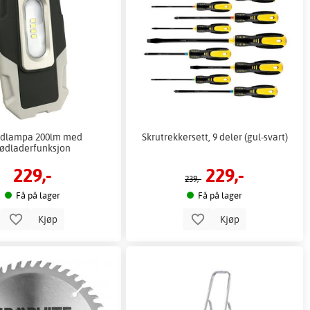
dlampa 200lm med
Skrutrekkersett, 9 deler (gul-svart)
ødladerfunksjon
229,-
229,-
239,-
Få på lager
Få på lager
Kjøp
Kjøp