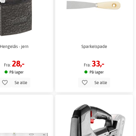
Hengelås - jern
Sparkelspade
28,-
33,-
Fra:
Fra:
På lager
På lager
Se alle
Se alle