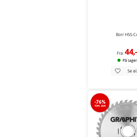
Borr HSS-C
44,
Fra:
På lager
Se a
-76%
TOM. 20/8