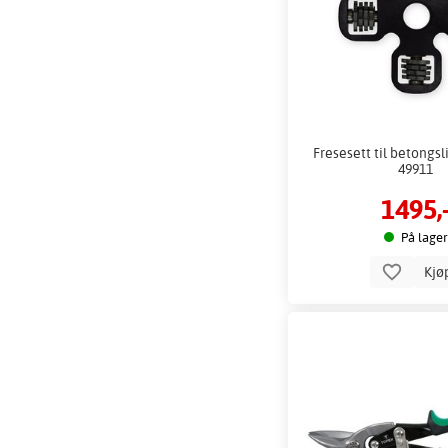
Fresesett til betongsl
49911
1495,
På lager
Kjø