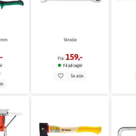
0 mm
Skralle
-
159,-
Fra:
er
Få på lager
Se alle
lle