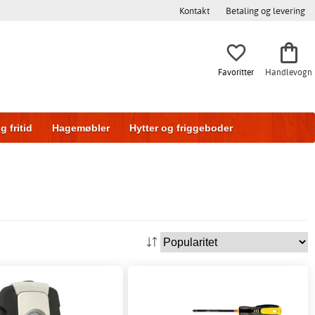
Kontakt
Betaling og levering
Favoritter
Handlevogn
g fritid
Hagemøbler
Hytter og friggeboder
g
Skyvedører