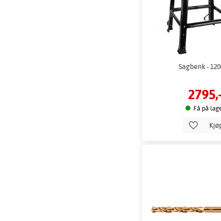
Sagbenk - 12
2795,
Få på lag
Kjø