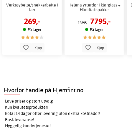
Verktøybelte/snekkerbelte i
Helena ytterdør i klarglass +
lær
Håndtakspakke
269,-
7795,-
13895,-
På lager
På lager
Kjøp
Kjøp
Hvorfor handle på Hjemfint.no
Lave priser og stort utvalg
Kun kvalitetsprodukter!
Betal 14 dager etter levering uten ekstra kostnader!
Rask leveranse!
Hyggelig kundetjeneste!