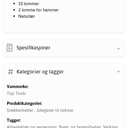
10 lommer
2 lomme for hammer
Naturlær
Spesifikasjoner
Kategorier og tagger
Varemerke:
Top Tools
Produktkategorier:
Snekkerbelter
,
Julegaver til voksne
Tagger:
Arbeidsklær og verneutstyr
,
Bygg- og fargetilbehør
,
Verktøy