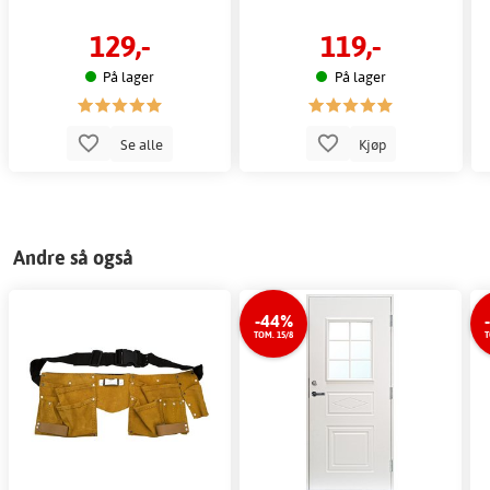
129,-
119,-
På lager
På lager
Se alle
Kjøp
Andre så også
-44%
TOM. 15/8
T