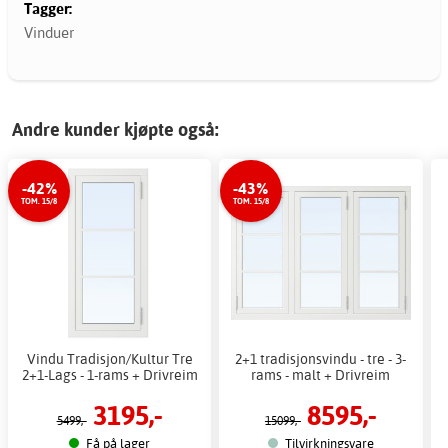
Tagger:
Vinduer
Andre kunder kjøpte også:
-42%
-43%
TOM. 15/8
TOM. 15/8
Vindu Tradisjon/Kultur Tre
2+1 tradisjonsvindu - tre - 3-
2+1-Lags - 1-rams + Drivreim
rams - malt + Drivreim
3195,-
8595,-
5499,-
15099,-
Få på lager
Tilvirkningsvare