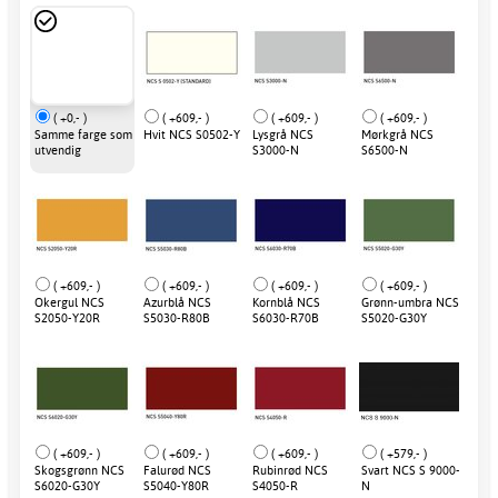
( +0,- )
( +609,- )
( +609,- )
( +609,- )
Samme farge som
Hvit NCS S0502-Y
Lysgrå NCS
Mørkgrå NCS
utvendig
S3000-N
S6500-N
( +609,- )
( +609,- )
( +609,- )
( +609,- )
Okergul NCS
Azurblå NCS
Kornblå NCS
Grønn-umbra NCS
S2050-Y20R
S5030-R80B
S6030-R70B
S5020-G30Y
( +609,- )
( +609,- )
( +609,- )
( +579,- )
Skogsgrønn NCS
Falurød NCS
Rubinrød NCS
Svart NCS S 9000-
S6020-G30Y
S5040-Y80R
S4050-R
N