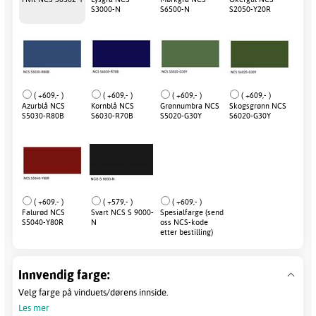
S3000-N
S6500-N
S2050-Y20R
( +609,- )
( +609,- )
( +609,- )
( +609,- )
Azurblå NCS
Kornblå NCS
Grønnumbra NCS
Skogsgrønn NCS
S5030-R80B
S6030-R70B
S5020-G30Y
S6020-G30Y
( +609,- )
( +579,- )
( +609,- )
Falurød NCS
Svart NCS S 9000-
Spesialfarge (send
S5040-Y80R
N
oss NCS-kode
etter bestilling)
Innvendig farge:
Velg farge på vinduets/dørens innside.
Les mer