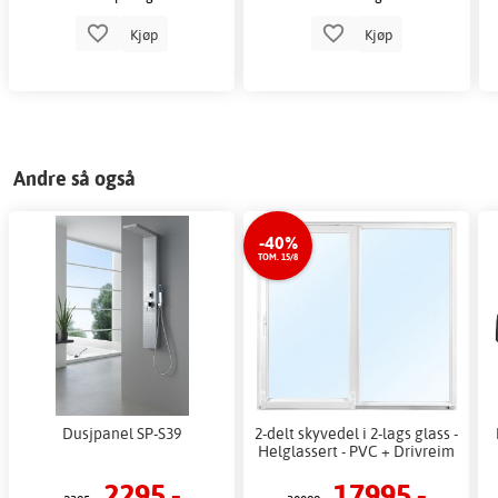
Kjøp
Kjøp
Andre så også
-40%
TOM. 15/8
Dusjpanel SP-S39
2-delt skyvedel i 2-lags glass -
Helglassert - PVC + Drivreim
2295,-
17995,-