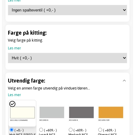
Farge på kitting:
Velg farge på kitting.
Les mer
Utvendig farge:
Velg en annen farge utvendig på vinduet/døren...
Les mer
( +0,- )
( +609,- )
( +609,- )
( +609,- )
Hvit NCS S0502-Y
Lysgrå NCS
Mørkgrå NCS
Okergul NCS