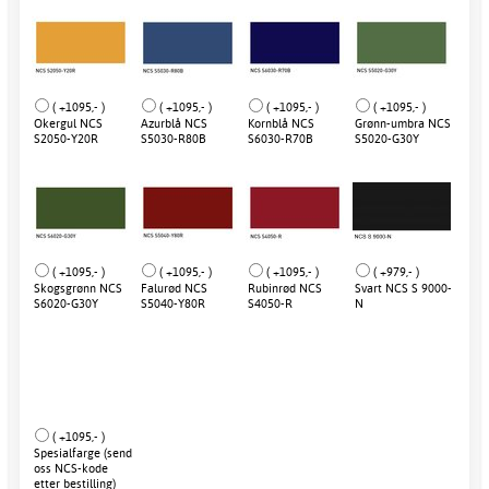
( +1095,- )
( +1095,- )
( +1095,- )
( +1095,- )
Okergul NCS
Azurblå NCS
Kornblå NCS
Grønn-umbra NCS
S2050-Y20R
S5030-R80B
S6030-R70B
S5020-G30Y
( +1095,- )
( +1095,- )
( +1095,- )
( +979,- )
Skogsgrønn NCS
Falurød NCS
Rubinrød NCS
Svart NCS S 9000-
S6020-G30Y
S5040-Y80R
S4050-R
N
( +1095,- )
Spesialfarge (send
oss NCS-kode
etter bestilling)