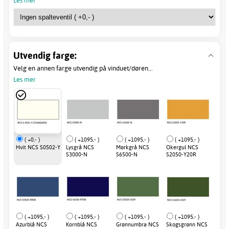
Utvendig farge:
Velg en annen farge utvendig på vinduet/døren...
Les mer
( +0,- )
( +1095,- )
( +1095,- )
( +1095,- )
Hvit NCS S0502-Y
Lysgrå NCS
Mørkgrå NCS
Okergul NCS
S3000-N
S6500-N
S2050-Y20R
( +1095,- )
( +1095,- )
( +1095,- )
( +1095,- )
Azurblå NCS
Kornblå NCS
Grønnumbra NCS
Skogsgrønn NCS