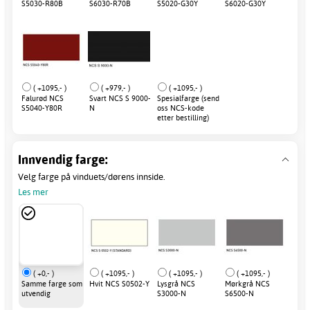
S5030-R80B
S6030-R70B
S5020-G30Y
S6020-G30Y
( +1095,- )
( +979,- )
( +1095,- )
Falurød NCS
Svart NCS S 9000-
Spesialfarge (send
S5040-Y80R
N
oss NCS-kode
etter bestilling)
Innvendig farge:
Velg farge på vinduets/dørens innside.
Les mer
( +0,- )
( +1095,- )
( +1095,- )
( +1095,- )
Samme farge som
Hvit NCS S0502-Y
Lysgrå NCS
Mørkgrå NCS
utvendig
S3000-N
S6500-N