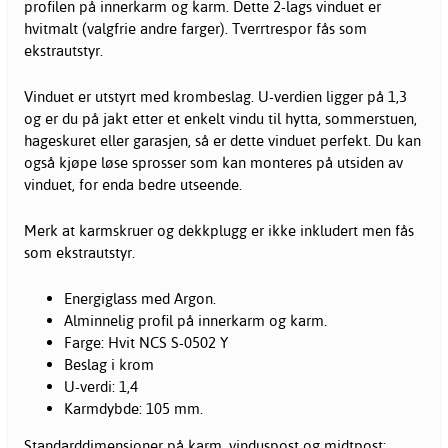
profilen på innerkarm og karm. Dette 2-lags vinduet er
hvitmalt (valgfrie andre farger). Tverrtrespor fås som
ekstrautstyr.
Vinduet er utstyrt med krombeslag. U-verdien ligger på 1,3
og er du på jakt etter et enkelt vindu til hytta, sommerstuen,
hageskuret eller garasjen, så er dette vinduet perfekt. Du kan
også kjøpe løse sprosser som kan monteres på utsiden av
vinduet, for enda bedre utseende.
Merk at karmskruer og dekkplugg er ikke inkludert men fås
som ekstrautstyr.
Energiglass med Argon.
Alminnelig profil på innerkarm og karm.
Farge: Hvit NCS S-0502 Y
Beslag i krom
U-verdi: 1,4
Karmdybde: 105 mm.
Standarddimensjoner på karm, vinduspost og midtpost: