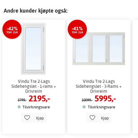
Andre kunder kjøpte også:
-42%
-41%
TOM. 15/8
TOM. 15/8
Vindu Tre 2-Lags
Vindu Tre 2-Lags
Sidehengslet - 1-rams +
Sidehengslet - 3-Rams +
Drivreim
Drivreim
2195,-
5995,-
3799,-
10099,-
Tilvirkningsvare
Tilvirkningsvare
Kjøp
Kjøp