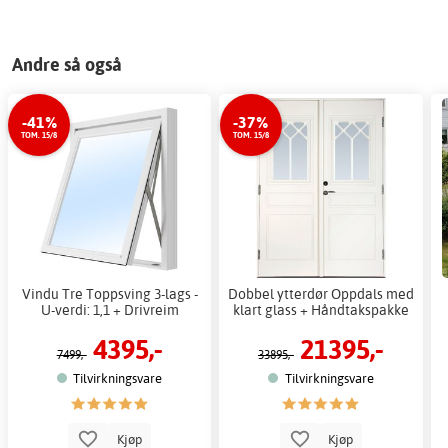
Andre så også
-41%
-37%
TOM. 15/8
TOM. 15/8
Vindu Tre Toppsving 3-lags -
Dobbel ytterdør Oppdals med
U-verdi: 1,1 + Drivreim
klart glass + Håndtakspakke
4395,-
21395,-
7499,-
33895,-
Tilvirkningsvare
Tilvirkningsvare
Kjøp
Kjøp