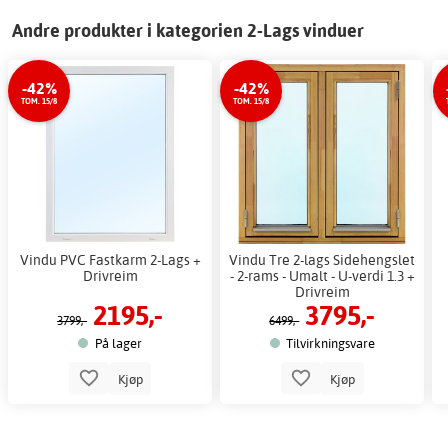
Andre produkter i kategorien 2-Lags vinduer
-42%
-42%
TOM. 15/8
TOM. 15/8
Vindu PVC Fastkarm 2-Lags +
Vindu Tre 2-lags Sidehengslet
Drivreim
- 2-rams - Umalt - U-verdi 1.3 +
Drivreim
2195,-
3795,-
3799,-
6499,-
På lager
Tilvirkningsvare
Kjøp
Kjøp