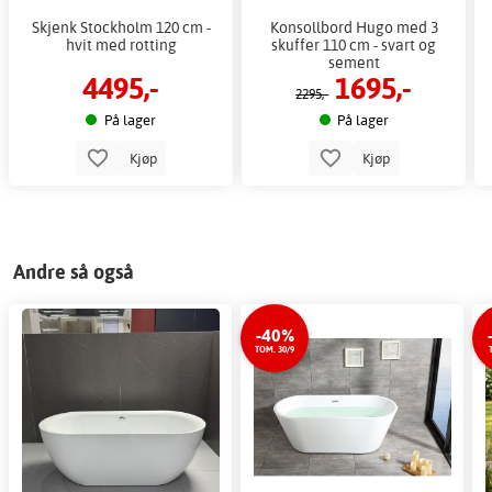
Skjenk Stockholm 120 cm -
Konsollbord Hugo med 3
hvit med rotting
skuffer 110 cm - svart og
sement
4495,-
1695,-
2295,-
På lager
På lager
Kjøp
Kjøp
Andre så også
-40%
TOM. 30/9