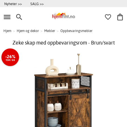
Nyheter >>
SALG >>
Hjem
>
Hjem og dekor
>
Møbler
>
Oppbevaringsmøbler
Zeke skap med oppbevaringsrom - Brun/svart
-26%
TOM. 9/8