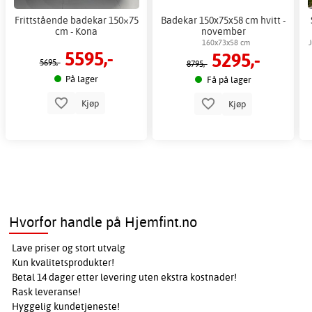
Frittstående badekar 150×75
Badekar 150x75x58 cm hvitt -
cm - Kona
november
160x73x58 cm
J
5595,-
5295,-
5695,-
8795,-
På lager
Få på lager
Kjøp
Kjøp
Hvorfor handle på Hjemfint.no
Lave priser og stort utvalg
Kun kvalitetsprodukter!
Betal 14 dager etter levering uten ekstra kostnader!
Rask leveranse!
Hyggelig kundetjeneste!