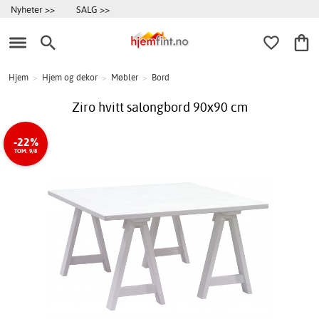
Nyheter >>
SALG >>
Hjem
>
Hjem og dekor
>
Møbler
>
Bord
Ziro hvitt salongbord 90x90 cm
-22%
TOM. 9/8