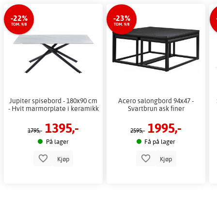
-22%
-23%
TOM. 9/8
TOM. 9/8
Jupiter spisebord - 180x90 cm
Acero salongbord 94x47 -
- Hvit marmorplate i keramikk
Svartbrun ask finer
1395,-
1995,-
1795,-
2595,-
På lager
Få på lager
Kjøp
Kjøp