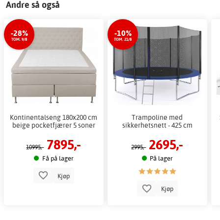
Andre så også
-28%
-10%
TOM. 9/8
TOM. 21/8
Kontinentalseng 180x200 cm
Trampoline med
beige pocketfjærer 5 soner
sikkerhetsnett - 425 cm
7895,-
2695,-
10995,-
2995,-
Få på lager
På lager
Kjøp
Kjøp