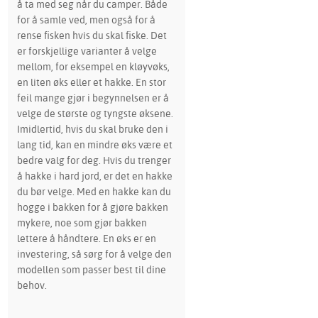
å ta med seg når du camper. Både
for å samle ved, men også for å
rense fisken hvis du skal fiske. Det
er forskjellige varianter å velge
mellom, for eksempel en kløyvøks,
en liten øks eller et hakke. En stor
feil mange gjør i begynnelsen er å
velge de største og tyngste øksene.
Imidlertid, hvis du skal bruke den i
lang tid, kan en mindre øks være et
bedre valg for deg. Hvis du trenger
å hakke i hard jord, er det en hakke
du bør velge. Med en hakke kan du
hogge i bakken for å gjøre bakken
mykere, noe som gjør bakken
lettere å håndtere. En øks er en
investering, så sørg for å velge den
modellen som passer best til dine
behov.