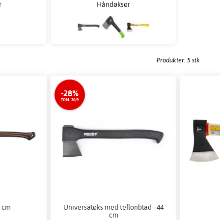
r
Håndøkser
Produkter: 5 stk
-28%
TOM. 30/9
3 cm
Universaløks med teflonblad - 44
cm