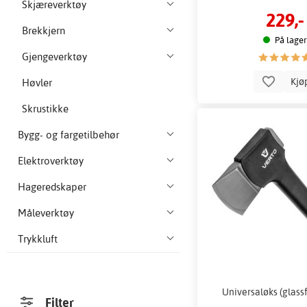
Skjæreverktøy
229,-
Brekkjern
På lager
Gjengeverktøy
Kjø
Høvler
Skrustikke
Bygg- og fargetilbehør
Elektroverktøy
Hageredskaper
Måleverktøy
Trykkluft
Universaløks (glassf
Filter