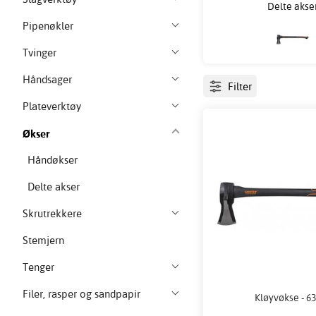
Delte akse
Pipenøkler
Tvinger
Håndsager
Filter
Plateverktøy
Økser
Håndøkser
Delte akser
Skrutrekkere
Stemjern
Tenger
Filer, rasper og sandpapir
Kløyvøkse - 6