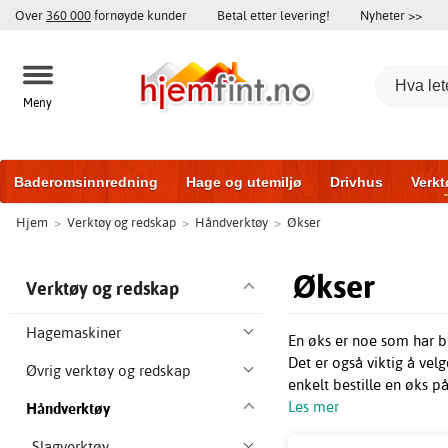
Over
360 000
fornøyde kunder
Betal etter levering!
Nyheter >>
Meny
Baderomsinnredning
Hage og utemiljø
Drivhus
Verkt
Hjem
>
Verktøy og redskap
>
Håndverktøy
>
Økser
Baderomsmøbler
Hjem og innredning
Treningsutstyr
Økser
Verktøy og redskap
Hagemaskiner
En øks er noe som har bl
Det er også viktig å velg
Øvrig verktøy og redskap
enkelt bestille en øks på
Les mer
Håndverktøy
Slagverktøy