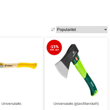
-15%
TOM. 30/9
Universaløks
Universaløks (glassfiberskaft)