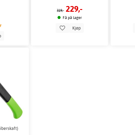
229,-
319,-
Få på lager
Kjøp
p
iberskaft)