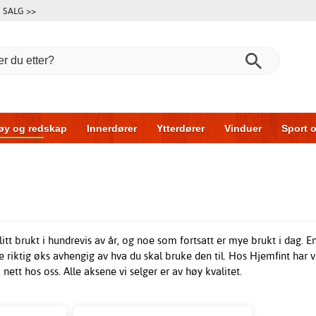
SALG >>
øy og redskap
Innerdører
Ytterdører
Vinduer
Sport o
Garasjeporter
Bil og garasje
Hus og bygg
Oppbevarin
itt brukt i hundrevis av år, og noe som fortsatt er mye brukt i dag. 
e riktig øks avhengig av hva du skal bruke den til. Hos Hjemfint har vi
 nett hos oss. Alle aksene vi selger er av høy kvalitet.