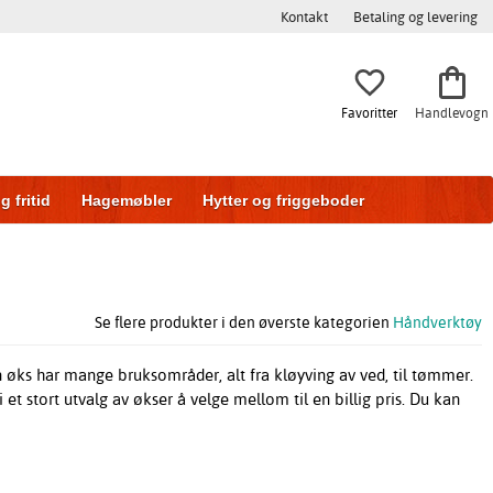
Kontakt
Betaling og levering
Favoritter
Handlevogn
g fritid
Hagemøbler
Hytter og friggeboder
g
Skyvedører
Se flere produkter i den øverste kategorien
Håndverktøy
En øks har mange bruksområder, alt fra kløyving av ved, til tømmer.
 et stort utvalg av økser å velge mellom til en billig pris. Du kan