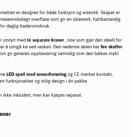
øblet er designet for både funksjon og estetikk. Skapet er
laminbelagt overflate som gir en slitesterk, fuktbestandig
kt for daglig baderomsbruk.
r utstyrt med
to separate kraner
, noe som gjør den ideell for
ker å unngå kø ved vasken. Den nederste delen har
fire skuffer
som gir generøs oppbevaring samtidig som den lukkes mykt
rne
LED-speil med sensorberøring
og CE-merket kontakt,
rt funksjonalitet og stilig design i én pakke.
r ikke inkludert, men kan kjøpes separat.
joner