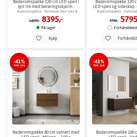
Baderomspakke 120 cm LED-speil i
Baderomspakke 120 c
lyst tre med berøringsskjerm -
LED-speil og sideskap 
Genova + Toalettpapirholder
Toalettpapirho
Baderomspakke - Kommode med speil &
Baderomspakke - Kommode
8395,-
5795
baderomsskap
baderomsska
14099,-
9799,-
På lager
Forhåndsbesti
Kjøp
Forhåndsb
-41%
-41%
TOM. 15/8
TOM. 15/8
Baderomspakke 80 cm valnøtt med
Baderomspakke 100 c
LED-speil - Milano + 2.00 x
LED-speil - Ve