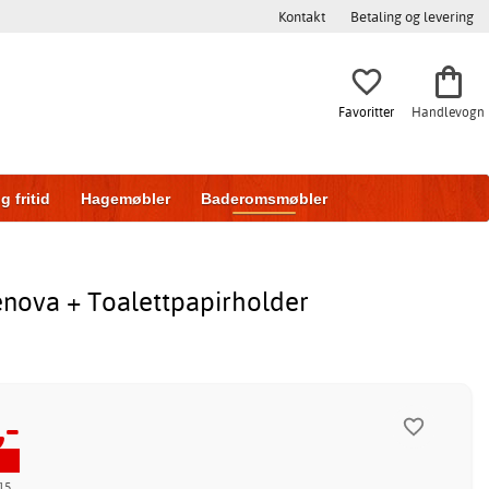
Kontakt
Betaling og levering
Favoritter
Handlevogn
g fritid
Hagemøbler
Baderomsmøbler
ring
Skyvedører
enova + Toalettpapirholder
,-
15