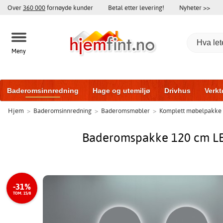
Over
360 000
fornøyde kunder
Betal etter levering!
Nyheter >>
Meny
Baderomsinnredning
Hage og utemiljø
Drivhus
Verkt
Hjem
>
Baderomsinnredning
>
Baderomsmøbler
>
Komplett møbelpakke
Hytter og friggeboder
Hjem og innredning
Treningsutsty
Baderomspakke 120 cm LED-
-31%
TOM. 15/8