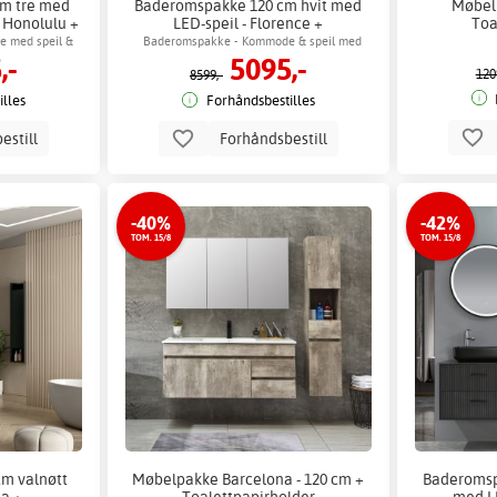
m tre med
Baderomspakke 120 cm hvit med
Møbel
- Honolulu +
LED-speil - Florence +
Toa
lder
Toalettpapirholder
 med speil &
Baderomspakke - Kommode & speil med
,-
5095,-
p
LED-belysning
120
8599,-
lles
Forhåndsbestilles
estill
Forhåndsbestill
-40%
-42%
TOM. 15/8
TOM. 15/8
m valnøtt
Møbelpakke Barcelona - 120 cm +
Baderomsp
da +
Toalettpapirholder
med LE