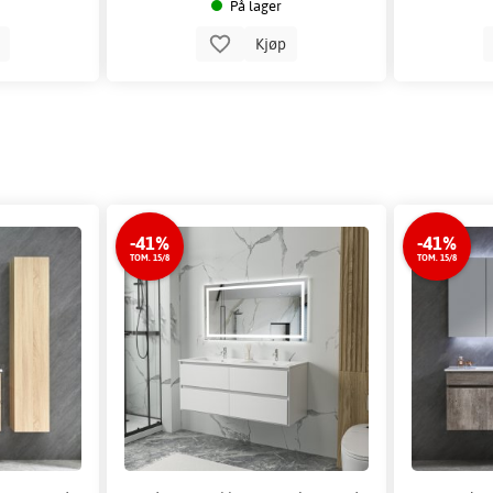
På lager
p
Kjøp
-41%
-41%
TOM. 15/8
TOM. 15/8