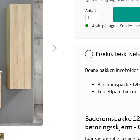
Antall:
4 stk. på lager - Sendes in
Produktbeskrivels
Denne pakken inneholder:
Baderomspakke 120 c
Toalettpapirholder
Baderomspakke 120 
berøringsskjerm - 
Romslig og stilig løsning 