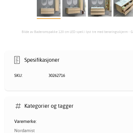
Bilde av Baderomspakke 120 cm LED-speil i lyst tre med berøringsskjerm - G
Spesifikasjoner
SKU:
30262716
Kategorier og tagger
Varemerke:
Nordamist