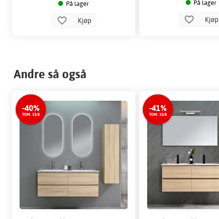
På lager
På lager
Kjø
Kjøp
Andre så også
-40%
-41%
TOM. 15/8
TOM. 15/8