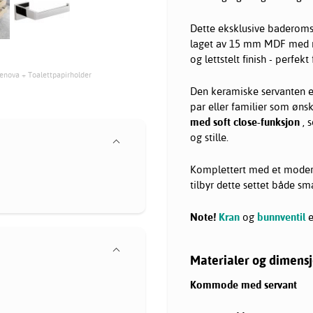
Dette eksklusive baderomsm
laget av 15 mm MDF med me
og lettstelt finish - perfe
enova + Toalettpapirholder
Den keramiske servanten e
par eller familier som øns
med soft close-funksjon
, 
og stille.
Komplettert med et mode
tilbyr dette settet både sma
Note!
Kran
og
bunnventil
e
Materialer og dimens
Kommode med servant