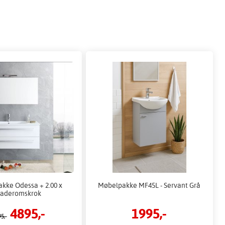
kke Odessa + 2.00 x
Møbelpakke MF45L - Servant Grå
aderomskrok
4895,-
1995,-
5,-