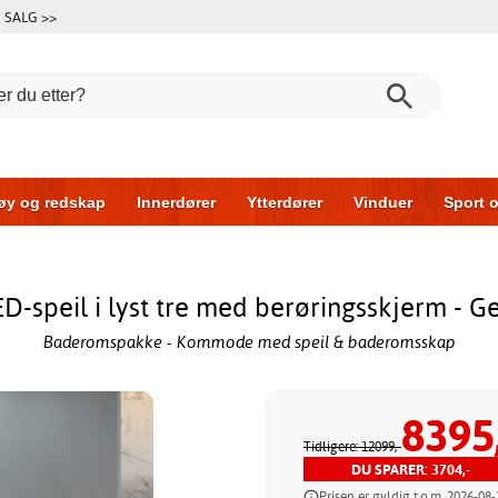
SALG >>
øy og redskap
Innerdører
Ytterdører
Vinduer
Sport o
r
Garasjeporter
Bil og garasje
Hus og bygg
Oppbeva
speil i lyst tre med berøringsskjerm - G
Baderomspakke - Kommode med speil & baderomsskap
8395
Tidligere: 12099,-
DU SPARER: 3704,-
Prisen er gyldig t.o.m. 2026-08-