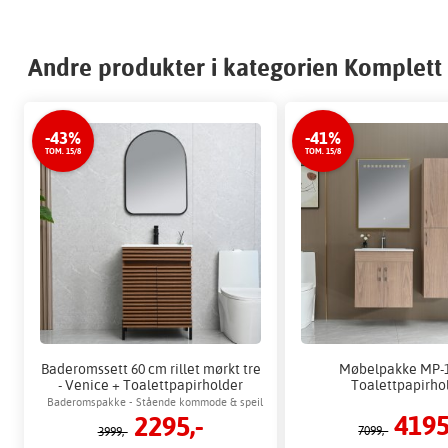
Andre produkter i kategorien Komplet
-43%
-41%
TOM. 15/8
TOM. 15/8
Baderomssett 60 cm rillet mørkt tre
Møbelpakke MP-1
- Venice + Toalettpapirholder
Toalettpapirho
Baderomspakke - Stående kommode & speil
4195
2295,-
med sort ramme
7099,-
3999,-