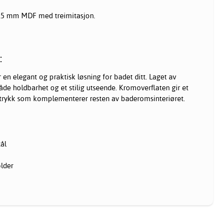
15 mm MDF med treimitasjon.
:
en elegant og praktisk løsning for badet ditt. Laget av
 både holdbarhet og et stilig utseende. Kromoverflaten gir et
trykk som komplementerer resten av baderomsinteriøret.
tål
lder