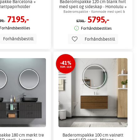
pakke Barcelona +
Baderomspakke 120 cm blank hvit
lettpapirholder
med speil og sideskap - Honolulu +
Toalettpapirholder
Baderomspakke - Kommode med speil &
7195,-
5795,-
baderomsskap
99,-
9799,-
Forhåndsbestilles
Forhåndsbestilles
Forhåndsbestill
Forhåndsbestill
-41%
TOM. 15/8
akke 180 cm mørkt tre
Baderomspakke 100 cm valnøtt
D-speil - Luxern +
med LED-speil - Milano +