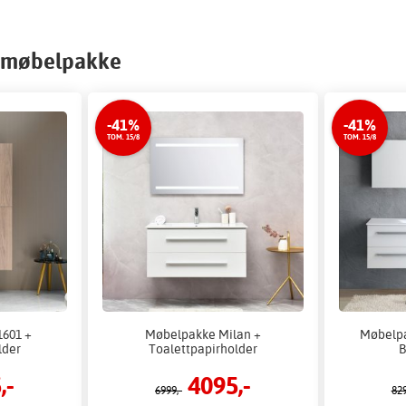
t møbelpakke
-41%
-41%
TOM. 15/8
TOM. 15/8
601 +
Møbelpakke Milan +
Møbelpa
lder
Toalettpapirholder
B
,-
4095,-
6999,-
829