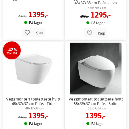
48x37x35 cm P-lås - Liva
48x37x35 cm
1395,-
1295,-
2395,-
2095,-
På lager
På lager
Kjøp
Kjøp
-42%
TOM. 30/9
Veggmontert toalettsete hvitt
Veggmontert toalettsete hvitt
48x37x37 cm P-lås - Tide
58x39x37 cm P-lås - Solin
48x37x37 cm
58x39x36 cm
1395,-
1395,-
2395,-
På lager
På lager