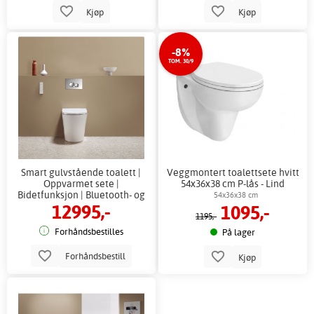
Kjøp
Kjøp
-8%
TOM. 30/9
Smart gulvstående toalett |
Veggmontert toalettsete hvitt
Oppvarmet sete |
54x36x38 cm P-lås - Lind
Bidetfunksjon | Bluetooth- og
54x36x38 cm
12995,-
1095,-
appkontroll | Hvit
1195,-
Forhåndsbestilles
På lager
Forhåndsbestill
Kjøp