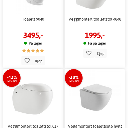
Toalett 9040
Veggmontert toalettstol 4848
3495,-
1995,-
På lager
Få på lager
Kjøp
Kjøp
-42%
-38%
TOM. 30/9
TOM. 30/9
Veggmontert toalettstol 017
Veggmontert toalettsete hvitt