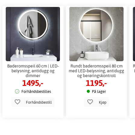
Baderomsspeil 60 cm | LED-
Rundt baderomsspeil 80 cm
R
belysning, antidugg og
med LED-belysning, antidugg
dimmer
og berøringskontroll
1495,-
1195,-
Forhåndsbestilles
På lager
Forhåndsbestill
Kjøp