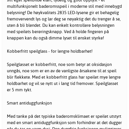
multifunksjonelt baderomsspeil i moderne stil med innebygd
belysning! De høykvalitets 2835 LED-lysene gir et behagelig
fremovervendt lys og lar deg se nøyaktig det du trenger å se,
uten å bli blendet. Du kan enkelt kontrollere belysningen
med speilets berøringsknapp. Ved å holde fingeren på
knappen kan du også dimme lyset til ønsket styrke!
Kobberfritt speilglass - for lengre holdbarhet!
Speilglasset er kobberfritt, noe som betyr at oksidasjon
unngås, noe som er en av de vanligste årsakene til at speil
blir flekkete. Med et kobberfritt glass har speilet mye lengre
holdbarhet og vil se nytt ut i lang tid fremover. Speilglasset
er 5 mm tykt.
Smart antiduggfunksjon
Med tanke på det typiske baderomsklimaet er speilet utstyrt
med en smart antiduggfunksjon som forhindrer at det dugger
når du tar en varm dusj. Den duggfrie funksjonen muliggjøres