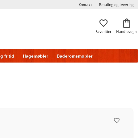
Kontakt
Betaling og levering
Favoritter
Handlevogn
g fritid
Hagemøbler
Baderomsmøbler
ring
Skyvedører