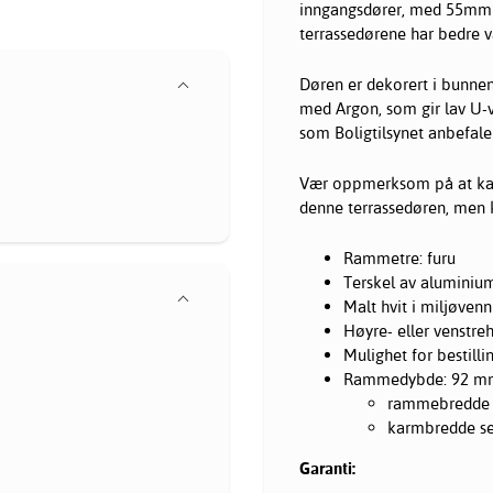
inngangsdører, med 55mm fr
terrassedørene har bedre v
Døren er dekorert i bunnen
med Argon, som gir lav U-v
som Boligtilsynet anbefale
Vær oppmerksom på at karm
denne terrassedøren, men 
Rammetre: furu
Terskel av aluminiu
Malt hvit i miljøven
Høyre- eller venstre
Mulighet for bestillin
Rammedybde: 92 m
rammebredde s
karmbredde se
Garanti: