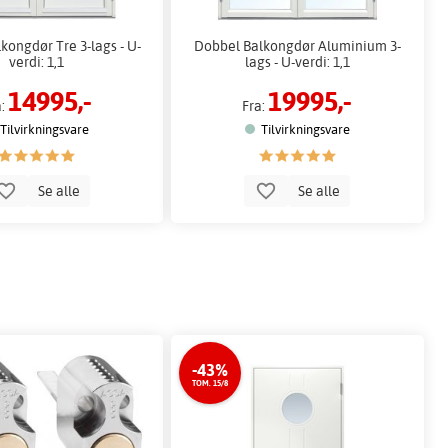
kongdør Tre 3-lags - U-
Dobbel Balkongdør Aluminium 3-
verdi: 1,1
lags - U-verdi: 1,1
14995,-
19995,-
a:
Fra:
Tilvirkningsvare
Tilvirkningsvare
Se alle
Se alle
-43%
TOM. 15/8