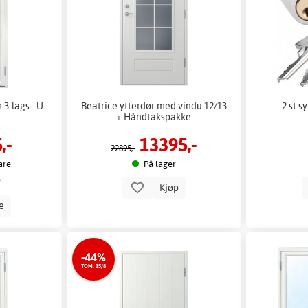
3-lags - U-
Beatrice ytterdør med vindu 12/13
2 st s
+ Håndtakspakke
,-
13395,-
22895,-
are
På lager
Kjøp
le
-44%
TOM. 15/8