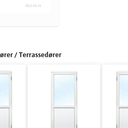
2012-05-22
ører / Terrassedører