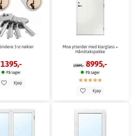
ylindere 3 st nøkler
Moa ytterdør med klarglass +
Håndtakspakke
1395,-
8995,-
15895,-
På lager
På lager
Kjøp
Kjøp