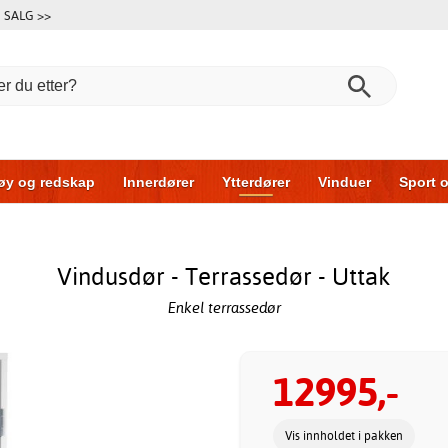
SALG >>
øy og redskap
Innerdører
Ytterdører
Vinduer
Sport o
r
Garasjeporter
Bil og garasje
Hus og bygg
Oppbeva
Vindusdør - Terrassedør - Uttak
Enkel terrassedør
12995,-
Vis innholdet i pakken