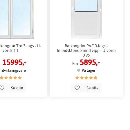
kongdør Tre 3-lags - U-
Balkongdør PVC 3-lags -
verdi: 1,1
Innadslående med vipp - U-verdi
0,96
15995,-
5895,-
a:
Fra:
Tilvirkningsvare
På lager
Se alle
Se alle