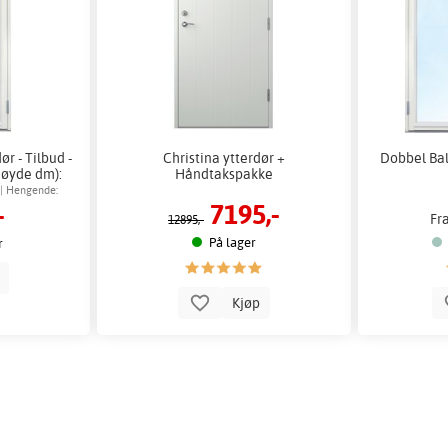
ør - Tilbud -
Christina ytterdør +
Dobbel Bal
Høyde dm):
Håndtakspakke
 | Hengende:
7195,-
-
Fr
12895,-
På lager
r
p
Kjøp