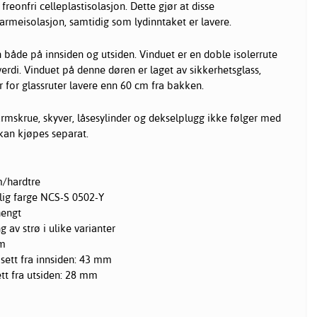
eonfri celleplastisolasjon. Dette gjør at disse
armeisolasjon, samtidig som lydinntaket er lavere.
 både på innsiden og utsiden. Vinduet er en doble isolerrute
erdi. Vinduet på denne døren er laget av sikkerhetsglass,
r for glassruter lavere enn 60 cm fra bakken.
skrue, skyver, låsesylinder og dekselplugg ikke følger med
kan kjøpes separat.
m/hardtre
nlig farge NCS-S 0502-Y
hengt
g av strø i ulike varianter
m
ett fra innsiden: 43 mm
tt fra utsiden: 28 mm