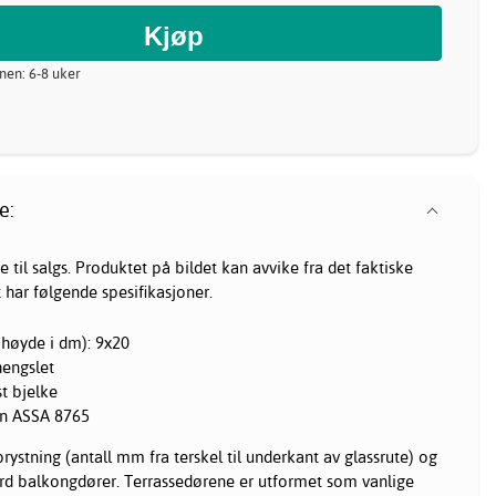
nnen: 6-8 uker
e:
 til salgs. Produktet på bildet kan avvike fra det faktiske
 har følgende spesifikasjoner.
høyde i dm): 9x20
hengslet
st bjelke
en ASSA 8765
tning (antall mm fra terskel til underkant av glassrute) og
ard balkongdører. Terrassedørene er utformet som vanlige