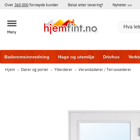
Over
360 000
fornøyde kunder
Betal etter levering!
Nyheter >>
Meny
Baderomsinnredning
Hage og utemiljø
Drivhus
Verkt
Hjem
>
Dører og porter
>
Ytterdører
>
Verandadører / Terrassedører
Hytter og friggeboder
Hjem og innredning
Treningsutsty