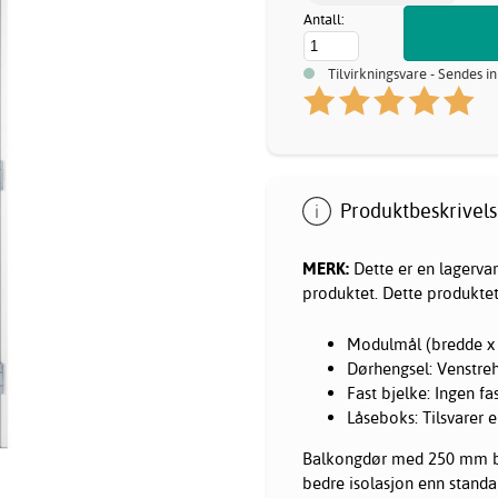
Antall:
Tilvirkningsvare - Sendes i
Produktbeskrivels
MERK:
Dette er en lagervare
produktet. Dette produktet
Modulmål (bredde x 
Dørhengsel: Venstre
Fast bjelke: Ingen fa
Låseboks: Tilsvarer 
Balkongdør med 250 mm brys
bedre isolasjon enn stand