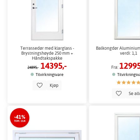
Terrassedør med klarglass -
Balkongdør Aluminium 
Brystningshøyde 250 mm +
verdi: 1,1
Håndtakspakke
14395,-
12995
Fra:
24895,-
Tilvirkningsvare
Tilvirkningsv
Kjøp
Se al
-41%
TOM. 15/8