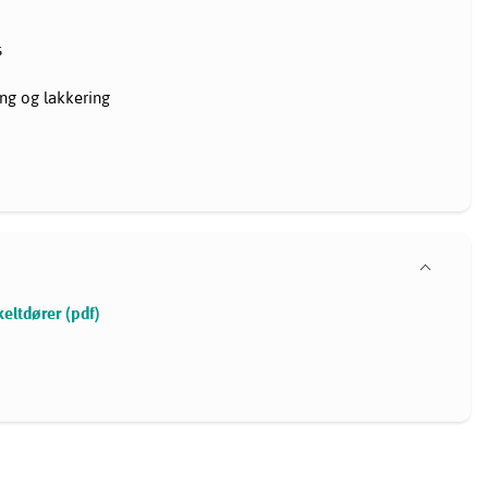
s
ing og lakkering
eltdører (pdf)