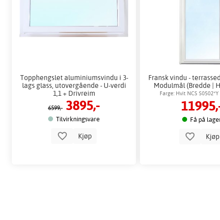
Topphengslet aluminiumsvindu i 3-
Fransk vindu - terrassed
lags glass, utovergående - U-verdi
Modulmål (Bredde | 
1,1 + Drivreim
8x21
Farge: Hvit NCS S0502*Y
3895,-
11995,
Høyrehengt
6599,-
Tilvirkningsvare
Få på lage
Kjøp
Kjø