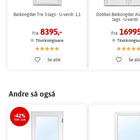
Balkongdør Tre 3-lags - U-verdi: 1,1
Dobbel Balkongdør Al
lags - U-verdi: 
8395,-
16995
Fra:
Fra:
Tilvirkningsvare
Tilvirkningsv
Se alle
Se al
Andre så også
-42%
TOM. 15/8