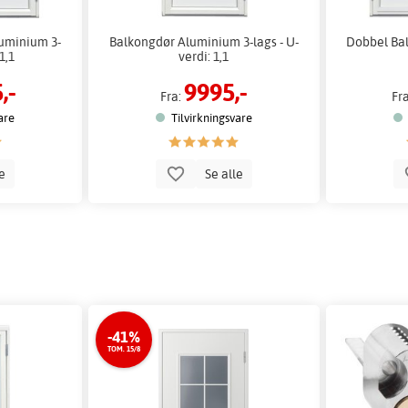
uminium 3-
Balkongdør Aluminium 3-lags - U-
Dobbel Bal
1,1
verdi: 1,1
,-
9995,-
Fra:
Fr
are
Tilvirkningsvare
le
Se alle
-41%
TOM. 15/8