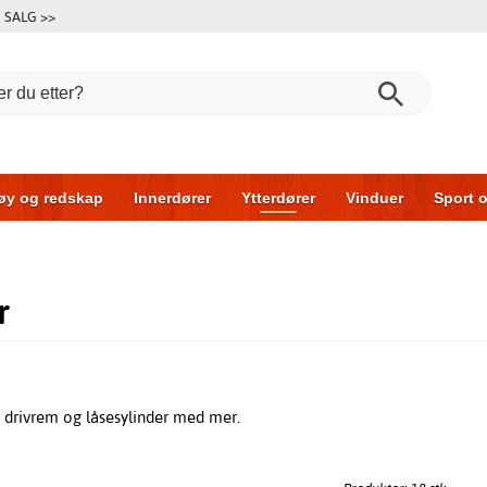
SALG >>
øy og redskap
Innerdører
Ytterdører
Vinduer
Sport o
r
Garasjeporter
Bil og garasje
Hus og bygg
Oppbeva
r
:
 drivrem og låsesylinder med mer.