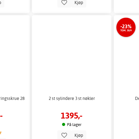
p
Kjøp
-23%
TOM. 30/9
ingsskrue 28
2 st sylindere 3 st nøkler
De
-
1395,-
På lager
Kjøp