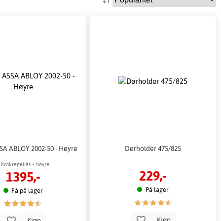
SA ABLOY 2002-50 - Høyre
Dørholder 475/825
Krokregellås - høyre
229,-
1395,-
På lager
Få på lager
Kjøp
Kjøp