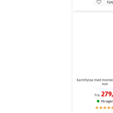
Kjø
Karmhylse med monter
mm
279,
Fra:
På lager