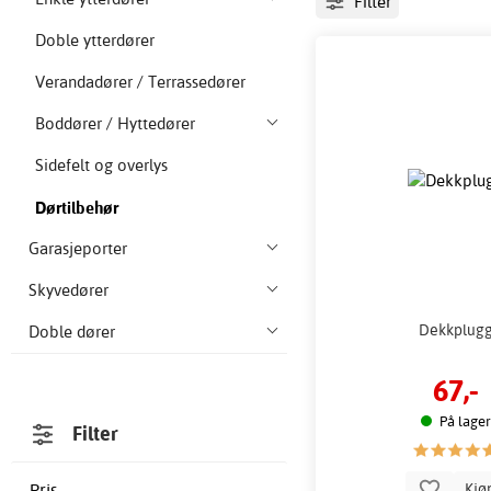
Filter
Doble ytterdører
Verandadører / Terrassedører
Boddører / Hyttedører
Sidefelt og overlys
Dørtilbehør
Garasjeporter
Skyvedører
Dekkplug
Doble dører
67,-
På lager
Filter
Kjø
Pris