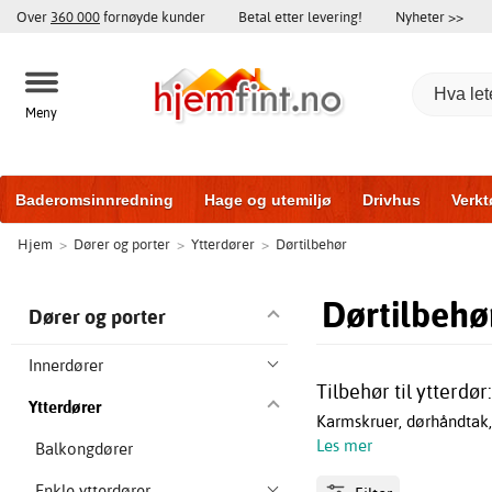
Over
360 000
fornøyde kunder
Betal etter levering!
Nyheter >>
Meny
Baderomsinnredning
Hage og utemiljø
Drivhus
Verkt
Hjem
>
Dører og porter
>
Ytterdører
>
Dørtilbehør
Hytter og friggeboder
Hjem og innredning
Treningsutsty
Dørtilbehø
Dører og porter
Innerdører
Tilbehør til ytterdør
Ytterdører
Karmskruer, dørhåndtak,
Les mer
Balkongdører
Enkle ytterdører