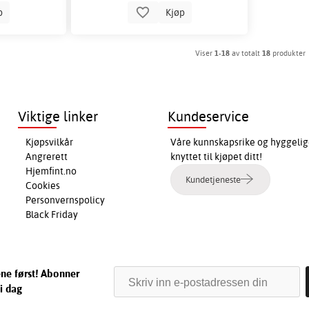
p
Kjøp
Viser
1-18
av totalt
18
produkter
Viktige linker
Kundeservice
Kjøpsvilkår
Våre kunnskapsrike og hyggelig
Angrerett
knyttet til kjøpet ditt!
Hjemfint.no
Kundetjeneste
Cookies
Personvernspolicy
Black Friday
ene først! Abonner
i dag