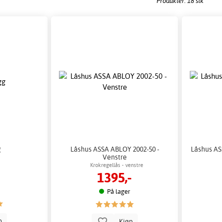
Produkter: 18 stk
g
Låshus ASSA ABLOY 2002-50 -
Låshus AS
Venstre
Krokregellås - venstre
1395,-
På lager
p
Kjøp