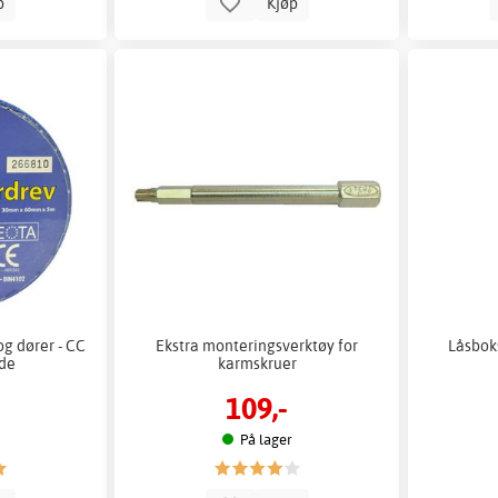
p
Kjøp
og dører - CC
Ekstra monteringsverktøy for
Låsbok
nde
karmskruer
109,-
På lager