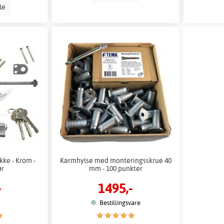
lle
ke - Krom -
Karmhylse med monteringsskrue 40
ør
mm - 100 punkter
-
1495,-
Bestillingsvare