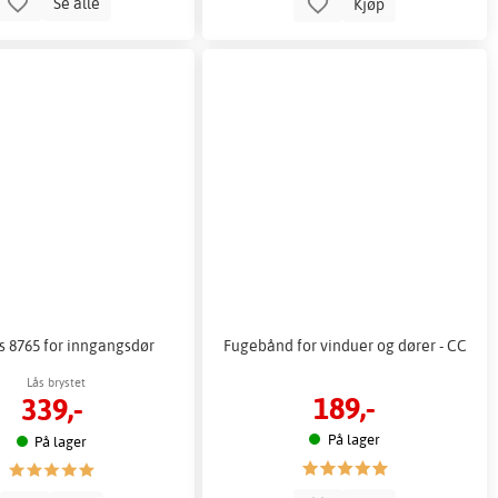
Se alle
Kjøp
s 8765 for inngangsdør
Fugebånd for vinduer og dører - CC
Lås brystet
189,-
339,-
På lager
På lager