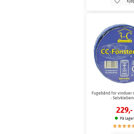
Kjø
Fugebånd for vinduer 
- Selvklebe
229,-
På lager