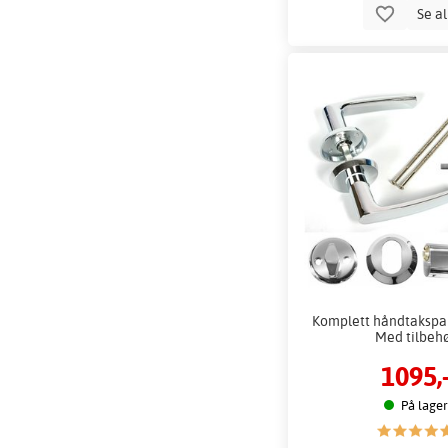
Se a
Komplett håndtakspak
Med tilbeh
1095,
På lager