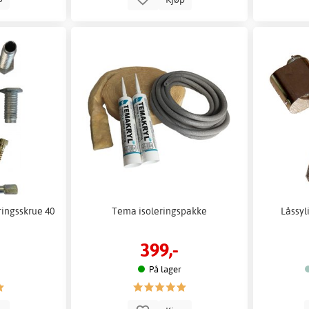
ingsskrue 40
Tema isoleringspakke
Låssyl
399,-
På lager