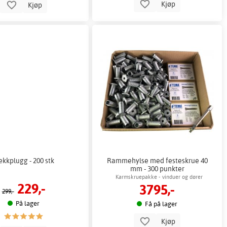
Kjøp
Kjøp
kkplugg - 200 stk
Rammehylse med festeskrue 40
mm - 300 punkter
Karmskruepakke - vinduer og dører
229,-
3795,-
299,-
På lager
Få på lager
Kjøp