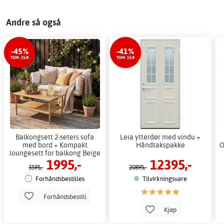
Andre så også
-45%
-41%
TOM. 15/8
TOM. 15/8
Balkongsett 2-seters sofa
Leia ytterdør med vindu +
med bord + Kompakt
Håndtakspakke
O
loungesett for balkong Beige
1995,-
12395,-
- Aspö + Flekkfjerner for
3595,-
20895,-
møbler
Forhåndsbestilles
Tilvirkningsvare
Forhåndsbestill
Kjøp