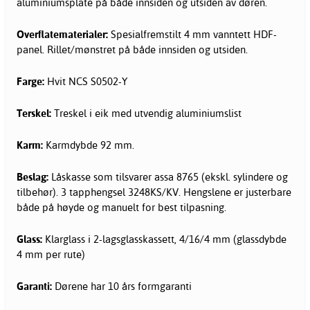
aluminiumsplate på både innsiden og utsiden av døren.
Overflatematerialer:
Spesialfremstilt 4 mm vanntett HDF-
panel. Rillet/mønstret på både innsiden og utsiden.
Farge:
Hvit NCS S0502-Y
Terskel:
Treskel i eik med utvendig aluminiumslist
Karm:
Karmdybde 92 mm.
Beslag:
Låskasse som tilsvarer assa 8765 (ekskl. sylindere og
tilbehør). 3 tapphengsel 3248KS/KV. Hengslene er justerbare
både på høyde og manuelt for best tilpasning.
Glass:
Klarglass i 2-lagsglasskassett, 4/16/4 mm (glassdybde
4 mm per rute)
Garanti:
Dørene har 10 års formgaranti