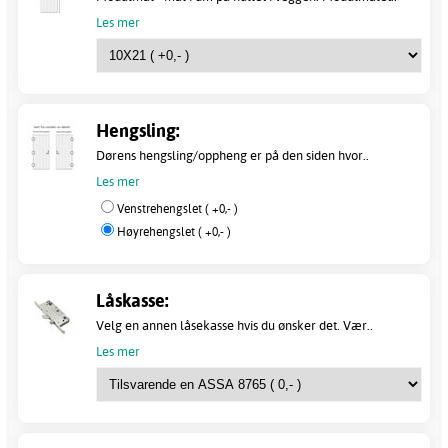
Les mer
Hengsling:
Dørens hengsling/oppheng er på den siden hvor..
Les mer
Venstrehengslet ( +0,- )
Høyrehengslet ( +0,- )
Låskasse:
Velg en annen låsekasse hvis du ønsker det. Vær..
Les mer