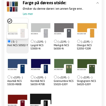
Farge på dørens utside:
Ønsker du denne døren i en annen farge enn..
Les mer
( 0,- )
( +2195,- )
( +2195,- )
( +2195,- )
Hvit NCS S0502-Y
Lysgrå NCS
Mørkgrå NCS
Okergul NCS
S3000-N
S6500-N
S2050-Y20R
( +2195,- )
( +2195,- )
( +2195,- )
( +2195,- )
Azurblå NCS
Kornblå NCS
Grønnumbra NCS
Skogsgrønn NCS
S5030-R80B
S6030-R70B
S5020-G30Y
S6020-G30Y