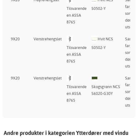
farge
Tilsvarende
S0502-Y
som
en ASSA
dørens
8765
utside
9X20
Venstrehengslet
Hvit NCS
Samm
farge
Tilsvarende
S0502-Y
som
en ASSA
dørens
8765
utside
9X20
Venstrehengslet
Samm
farge
Tilsvarende
Skogsgrønn NCS
som
en ASSA
S6020-G30Y
dørens
8765
utside
Andre produkter i kategorien Ytterdører med vindu