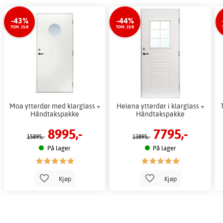
-43%
-44%
TOM. 15/8
TOM. 15/8
Moa ytterdør med klarglass +
Helena ytterdør i klarglass +
Håndtakspakke
Håndtakspakke
8995,-
7795,-
15895,-
13895,-
På lager
På lager
Kjøp
Kjøp