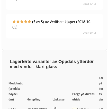
2018-12-06
(5 av 5) av Verifisert kjøper (2018-10-
05)
2018-10-05
Lagerførte varianter av Oppdals ytterdør
med vindu - klart glass
Farge
Modulmål
på
(bredd x
innside
høyde i
Farge på dørens
av
dm)
Hengsling
Låskasse
utside
døren
9X20
Høyrehengslet
Hvit NCS
Samm