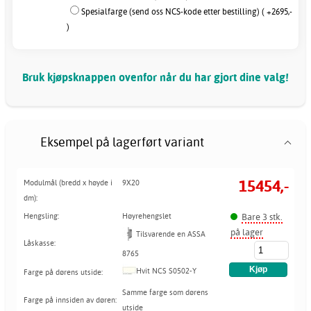
Spesialfarge (send oss NCS-kode etter bestilling) ( +2695,-
)
Bruk kjøpsknappen ovenfor når du har gjort dine valg!
Eksempel på lagerført variant
15454,-
Modulmål (bredd x høyde i
9X20
dm):
Bare 3 stk.
Hengsling:
Høyrehengslet
på lager
Tilsvarende en ASSA
Låskasse:
8765
Hvit NCS S0502-Y
Farge på dørens utside:
Samme farge som dørens
Farge på innsiden av døren:
utside