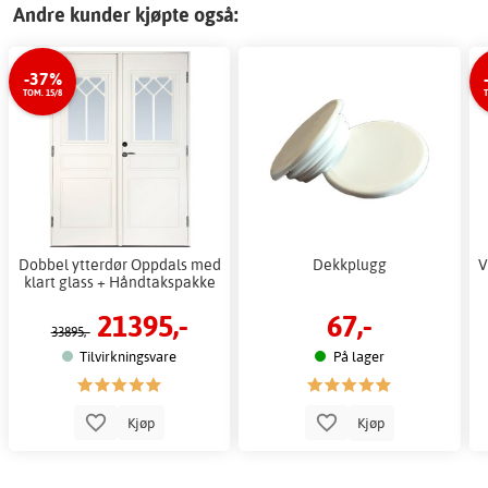
Andre kunder kjøpte også:
-37%
TOM. 15/8
T
Dobbel ytterdør Oppdals med
Dekkplugg
V
klart glass + Håndtakspakke
21395,-
67,-
33895,-
Tilvirkningsvare
På lager
Kjøp
Kjøp