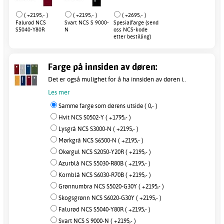
( +2195,- )
( +2195,- )
( +2695,- )
Falurød NCS
Svart NCS S 9000-
Spesialfarge (send
S5040-Y80R
N
oss NCS-kode
etter bestilling)
Farge på innsiden av døren:
Det er også mulighet for å ha innsiden av døren i..
Les mer
Samme farge som dørens utside ( 0,- )
Hvit NCS S0502-Y ( +1795,- )
Lysgrå NCS S3000-N ( +2195,- )
Mørkgrå NCS S6500-N ( +2195,- )
Okergul NCS S2050-Y20R ( +2195,- )
Azurblå NCS S5030-R80B ( +2195,- )
Kornblå NCS S6030-R70B ( +2195,- )
Grønnumbra NCS S5020-G30Y ( +2195,- )
Skogsgrønn NCS S6020-G30Y ( +2195,- )
Falurød NCS S5040-Y80R ( +2195,- )
Svart NCS S 9000-N ( +2195,- )