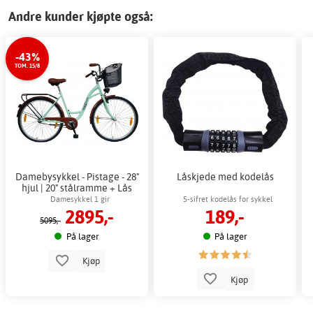
Andre kunder kjøpte også:
-43%
TOM. 15/8
Damebysykkel - Pistage - 28"
Låskjede med kodelås
hjul | 20" stålramme + Lås
kjede
Damesykkel 1 gir
5-sifret kodelås for sykkel
2895,-
189,-
5095,-
På lager
På lager
Kjøp
Kjøp