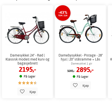
-43%
TOM. 15/8
Damesykkel 24" - Rød |
Damebysykkel - Pistage - 28"
Klassisk modell med kurv og
hjul | 20" stålramme + Lås
K
bagasjebrett
kjede
Damesykkel 1 gir
2195,-
2895,-
5095,-
På lager
På lager
Kjøp
Kjøp