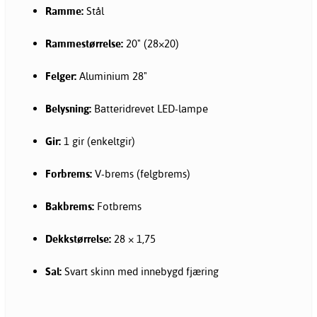
Ramme:
Stål
Rammestørrelse:
20" (28×20)
Felger:
Aluminium 28"
Belysning:
Batteridrevet LED-lampe
Gir:
1 gir (enkeltgir)
Forbrems:
V-brems (felgbrems)
Bakbrems:
Fotbrems
Dekkstørrelse:
28 × 1,75
Sal:
Svart skinn med innebygd fjæring