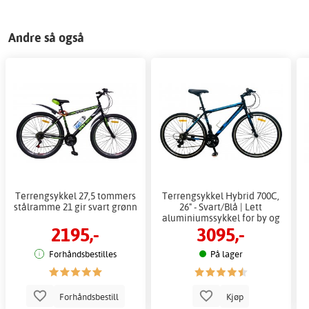
Andre så også
Terrengsykkel 27,5 tommers
Terrengsykkel Hybrid 700C,
stålramme 21 gir svart grønn
26" - Svart/Blå | Lett
aluminiumssykkel for by og
2195,-
3095,-
fritid
Forhåndsbestilles
På lager
Forhåndsbestill
Kjøp