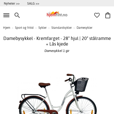
Nyheter >>
SALG >>
Hjem
>
Sport og fritid
>
Sykler
>
Standardsykler
>
Damesykler
Damebysykkel - Kremfarget - 28" hjul | 20" stålramme
+ Lås kjede
Damesykkel 1 gir