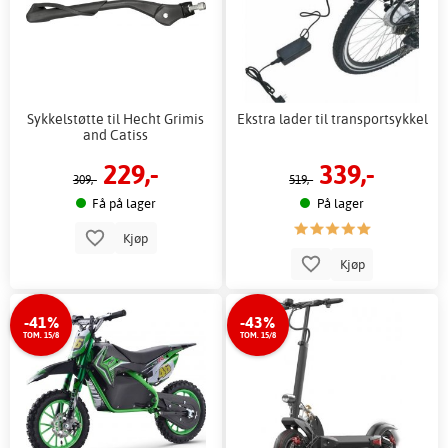
Sykkelstøtte til Hecht Grimis
Ekstra lader til transportsykkel
and Catiss
229,-
339,-
309,-
519,-
Få på lager
På lager
Kjøp
Kjøp
-41%
-43%
TOM. 15/8
TOM. 15/8