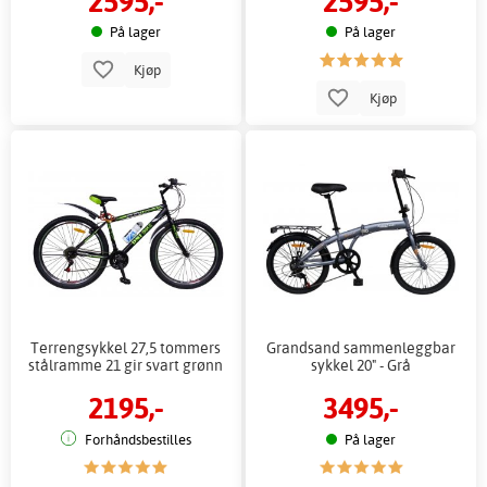
2595,-
2595,-
På lager
På lager
Kjøp
Kjøp
Terrengsykkel 27,5 tommers
Grandsand sammenleggbar
stålramme 21 gir svart grønn
sykkel 20" - Grå
2195,-
3495,-
Forhåndsbestilles
På lager