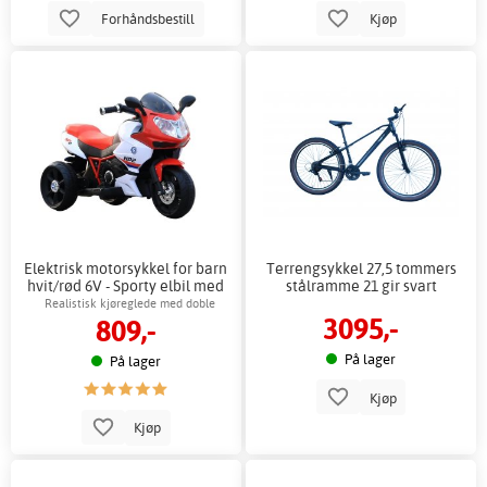
Forhåndsbestill
Kjøp
Elektrisk motorsykkel for barn
Terrengsykkel 27,5 tommers
hvit/rød 6V - Sporty elbil med
stålramme 21 gir svart
LED og musikk
Realistisk kjøreglede med doble
3095,-
809,-
motorer
På lager
På lager
Kjøp
Kjøp