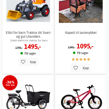
Elbil for barn Traktor 6V Svart
Kapell til lastesykkel
og gul Utendørs
Stabil elektrisk traktor for barn,
1095,-
1495,-
innendørs og utendørs lek
1395,-
1795,-
På lager
På lager
Kjøp
Kjøp
-36%
TOM. 15/8