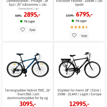
Damebysykkel - Pistage - 28"
Elscooter Fatbike - 1000W + Lås
hjul | 20" stålramme + Lås
kjede
kjede
Damesykkel 1 gir
6795,-
2895,-
12195,-
5095,-
På lager
På lager
Kjøp
Kjøp
Terrengsykkel Hybrid 700C, 26"
Elsykkel for menn 28" | Elliot |
- Svart/Blå | Lett
250W - 10,4Ah | Laget i Europa
aluminiumssykkel for by og
3095,-
12995,-
fritid