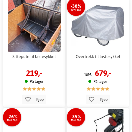
-38%
TOM. 30/9
Sittepute til lastesykkel
Overtrekk til lastesykkel
219,-
679,-
1095,-
På lager
På lager
Kjøp
Kjøp
-26%
-35%
TOM. 30/9
TOM. 30/9