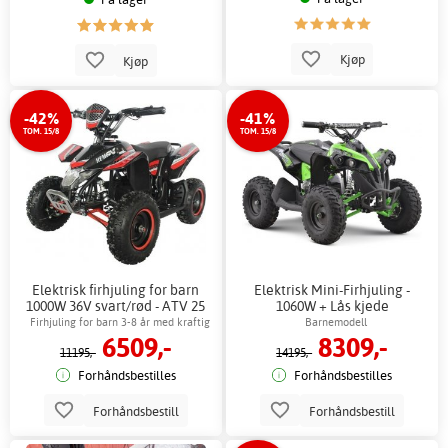
Kjøp
Kjøp
-42%
-41%
TOM. 15/8
TOM. 15/8
Elektrisk firhjuling for barn
Elektrisk Mini-Firhjuling -
1000W 36V svart/rød - ATV 25
1060W + Lås kjede
km/t skivebrems + Lås kjede
Firhjuling for barn 3-8 år med kraftig
Barnemodell
6509,-
8309,-
motor
11195,-
14195,-
Forhåndsbestilles
Forhåndsbestilles
Forhåndsbestill
Forhåndsbestill