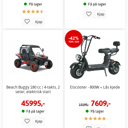
På lager
Få på lager
Kjøp
Kjøp
-42%
TOM. 15/8
Beach Buggy 180 cc | 4-takts, 2
Elscooter - 800W + Lås kjede
seter, elektrisk start
45995,-
7609,-
13195,-
Få på lager
På lager
Kjøp