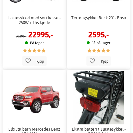
Lastesykkel med sort kasse -
Terrengsykkel Rock 20" - Rosa
250W + Lås kjede
22995,-
2595,-
36195,-
På lager
Få på lager
Kjøp
Kjøp
Elbil til barn Mercedes Benz
Ekstra batteri til lastesykkel -