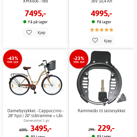
XMX606 - rød
36V 10,4 Ah
7495,-
4995,-
Få på lager
På lager
Kjøp
Kjøp
-43%
-23%
TOM. 15/8
TOM. 30/9
Damebysykkel - Cappuccino -
Rammelås til lastesykkel
28" hjul | 20" stålramme + Lås
kjede
Damesykkel 1 gir
229,-
3495,-
299,-
6095,-
På lager
På lager