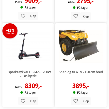
9009,-
2795,-
15195,-
4895,-
På lager
På lager
Kjøp
Kjøp
-41%
TOM. 15/8
Elsparkesykkel HP-I42 - 1200W
Snøplog til ATV - 150 cm bred
+ Lås kjede
8309,-
3895,-
14195,-
På lager
På lager
Kjøp
Kjøp