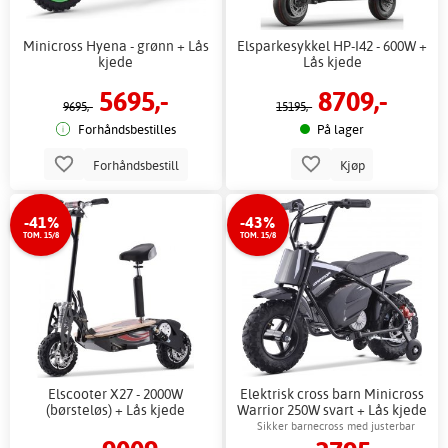
Minicross Hyena - grønn + Lås
Elsparkesykkel HP-I42 - 600W +
kjede
Lås kjede
5695,-
8709,-
9695,-
15195,-
Forhåndsbestilles
På lager
Forhåndsbestill
Kjøp
-41%
-43%
TOM. 15/8
TOM. 15/8
Elscooter X27 - 2000W
Elektrisk cross barn Minicross
(børsteløs) + Lås kjede
Warrior 250W svart + Lås kjede
Sikker barnecross med justerbar
hastighet