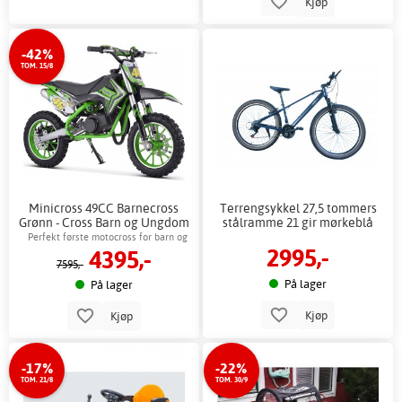
Kjøp
-42%
TOM. 15/8
Minicross 49CC Barnecross
Terrengsykkel 27,5 tommers
Grønn - Cross Barn og Ungdom
stålramme 21 gir mørkeblå
+ Lås kjede
Perfekt første motocross for barn og
2995,-
4395,-
unge
7595,-
På lager
På lager
Kjøp
Kjøp
-17%
-22%
TOM. 21/8
TOM. 30/9