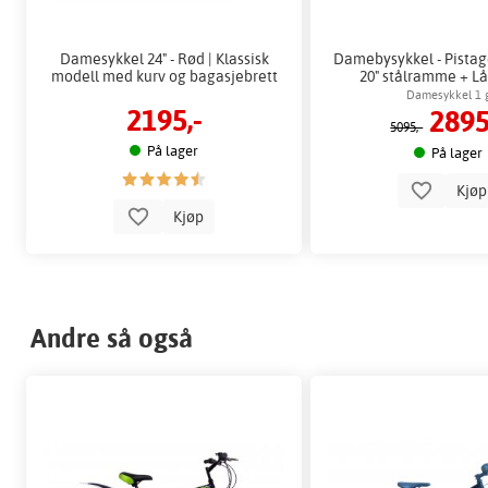
Damesykkel 24" - Rød | Klassisk
Damebysykkel - Pistage 
modell med kurv og bagasjebrett
20" stålramme + Lå
Damesykkel 1 g
2195,-
2895
5095,-
På lager
På lager
Kjø
Kjøp
Andre så også