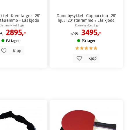
kel - Kremfarget - 28"
Damebysykkel - Cappuccino - 28"
 stålramme + Lås kjede
hjul | 20" stålramme + Lås kjede
Damesykkel 1 gir
Damesykkel 1 gir
2895,-
3495,-
5,-
6095,-
På lager
På lager
Kjøp
Kjøp