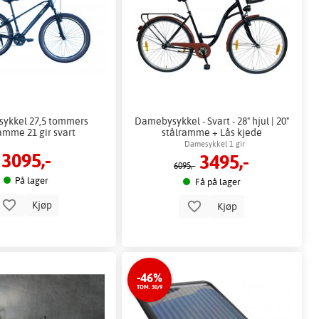
sykkel 27,5 tommers
Damebysykkel - Svart - 28" hjul | 20"
amme 21 gir svart
stålramme + Lås kjede
Damesykkel 1 gir
3095,-
3495,-
6095,-
På lager
Få på lager
Kjøp
Kjøp
-46%
TOM. 30/9