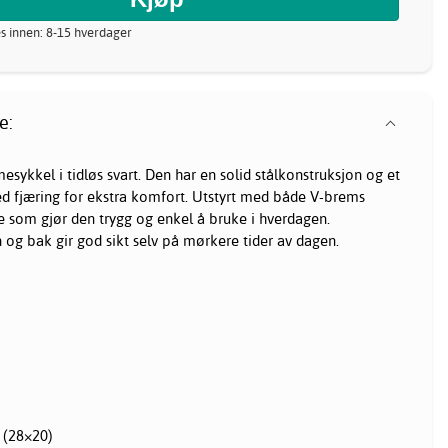
s innen: 8-15 hverdager
e:
mesykkel
i tidløs svart. Den har en solid stålkonstruksjon og et
d fjæring for ekstra komfort. Utstyrt med både V-brems
 som gjør den trygg og enkel å bruke i hverdagen.
n og bak gir god sikt selv på mørkere tider av dagen.
 (28×20)