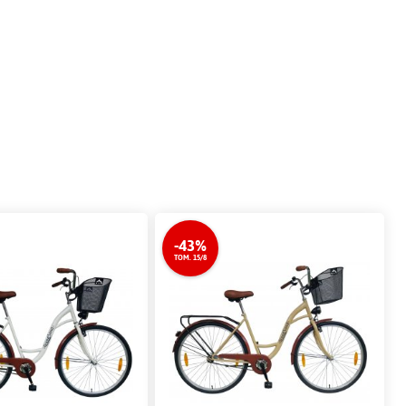
-43%
TOM. 15/8