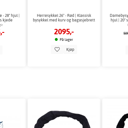
- 28" hjul |
Herresykkel 26" - Rød | Klassisk
Damebysyk
s kjede
bysykkel med kurv og bagasjebrett
hjul | 20"
ir
2095,-
,-
509
På lager
Kjøp
p