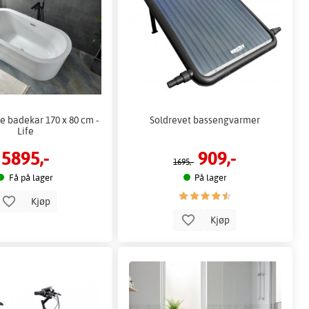
e badekar 170 x 80 cm -
Soldrevet bassengvarmer
Life
5895,-
909,-
1695,-
Få på lager
På lager
Kjøp
Kjøp