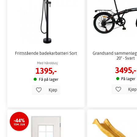
Frittstående badekarbatteri Sort
Grandsand sammenlegg
20" - Svart
Med hånddusj
3495,-
1395,-
På lager
Få på lager
Kjø
Kjøp
-44%
TOM. 15/8