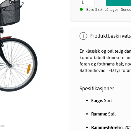
Bare 3 stk. på lager
- Sende
Produktbeskrivels
En klassisk og pålitelig
da
komfortabelt skinnsete me
foran og fotbrems bak, noe
Batteridrevne LED-lys fora
Spesifikasjoner
Farge:
Sort
Ramme:
Stål
amme
Rammestørrelse:
20"