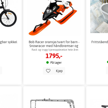
bar sykkel
Bob Racer oransje/svart for barn -
Frittståend
Snowracer med håndbremser og
justerbart sete
Rask og trygg kjøreopplevelse hele året
1795,-
På lager
p
Kjøp