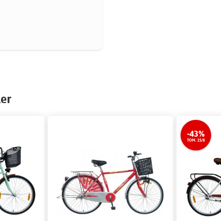
ler
-43%
TOM. 15/8