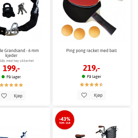
de Grandsand - 6 mm
Ping pong racket med ball
kjeder
llås med høy sikkerhet
219,-
199,-
På lager
På lager
Kjøp
Kjøp
-43%
TOM. 15/8