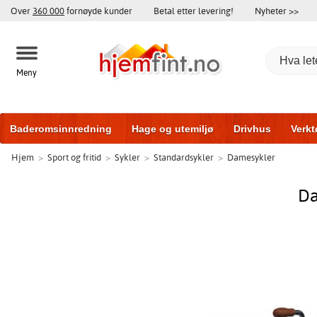
Over
360 000
fornøyde kunder
Betal etter levering!
Nyheter >>
Meny
Baderomsinnredning
Hage og utemiljø
Drivhus
Verkt
Hjem
>
Sport og fritid
>
Sykler
>
Standardsykler
>
Damesykler
Hytter og friggeboder
Hjem og innredning
Treningsutsty
Da