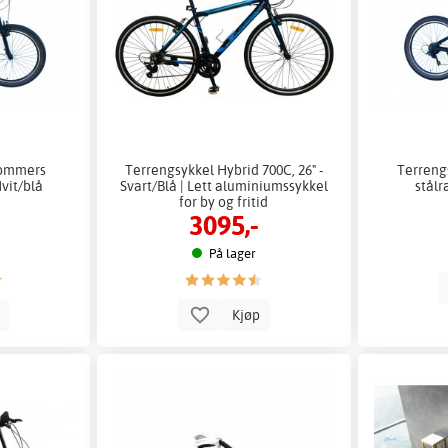
tommers
Terrengsykkel Hybrid 700C, 26" -
Terreng
vit/blå
Svart/Blå | Lett aluminiumssykkel
stålr
for by og fritid
3095,-
På lager
p
Kjøp