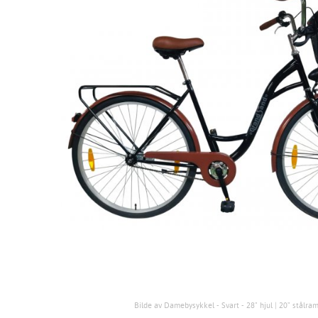
Bilde av Damebysykkel - Svart - 28" hjul | 20" stålr