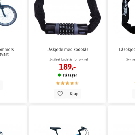
tommers
Låskjede med kodelås
Låsekje
svart
5-sifret kodelås for sykkel
Sykke
189,-
På lager
p
Kjøp