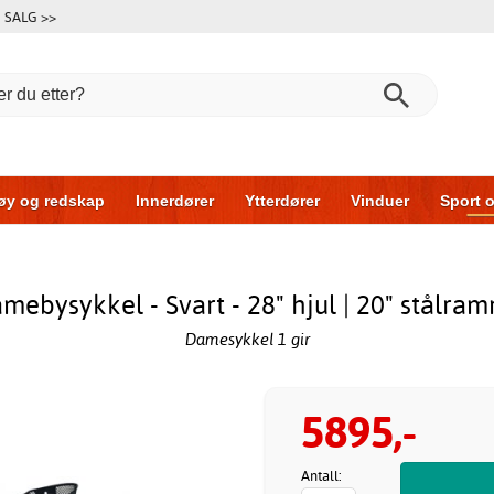
SALG >>
øy og redskap
Innerdører
Ytterdører
Vinduer
Sport o
r
Garasjeporter
Bil og garasje
Hus og bygg
Oppbeva
mebysykkel - Svart - 28" hjul | 20" stålra
Damesykkel 1 gir
5895,-
Antall: