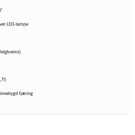
8"
evet LED-lampe
felgbrems)
,75
innebygd fjæring