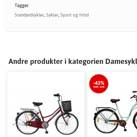
Tagger:
Standardsykler
,
Sykler
,
Sport og fritid
Andre produkter i kategorien Damesyk
-43%
TOM. 15/8