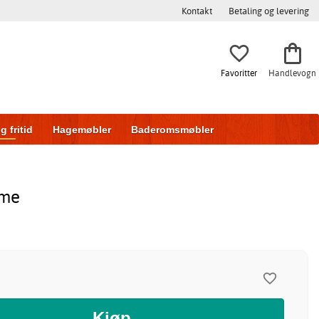
Kontakt
Betaling og levering
Favoritter
Handlevogn
g fritid
Hagemøbler
Baderomsmøbler
ring
Skyvedører
mme