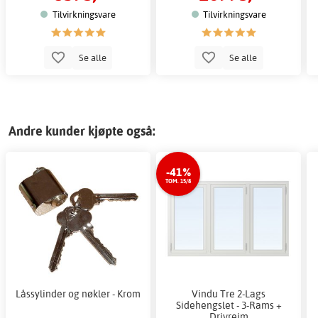
Tilvirkningsvare
Tilvirkningsvare
Se alle
Se alle
Andre kunder kjøpte også:
-41%
TOM. 15/8
Låssylinder og nøkler - Krom
Vindu Tre 2-Lags
Sidehengslet - 3-Rams +
Drivreim