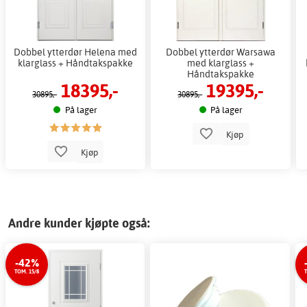
Dobbel ytterdør Helena med
Dobbel ytterdør Warsawa
klarglass + Håndtakspakke
med klarglass +
Håndtakspakke
18395,-
19395,-
30895,-
30895,-
På lager
På lager
Kjøp
Kjøp
Andre kunder kjøpte også:
-42%
TOM. 15/8
T