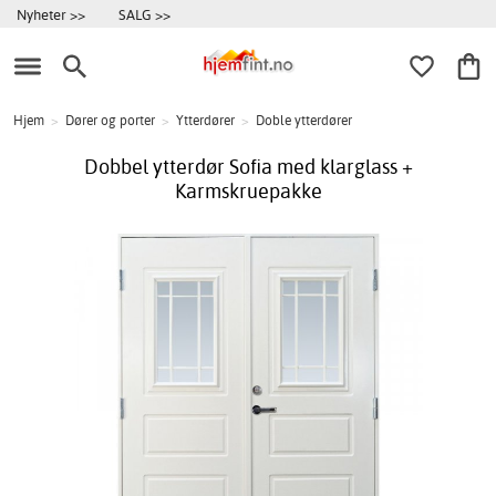
Nyheter >>
SALG >>
Hjem
>
Dører og porter
>
Ytterdører
>
Doble ytterdører
Dobbel ytterdør Sofia med klarglass +
Karmskruepakke