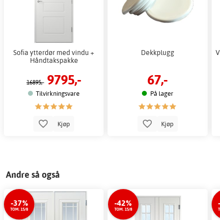
Sofia ytterdør med vindu +
Dekkplugg
V
Håndtakspakke
9795,-
67,-
16895,-
Tilvirkningsvare
På lager
Kjøp
Kjøp
Andre så også
-37%
-42%
TOM. 15/8
TOM. 15/8
T