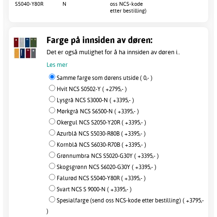
S5040-Y80R
N
oss NCS-kode
etter bestilling)
Farge på innsiden av døren:
Det er også mulighet for å ha innsiden av døren i..
Les mer
Samme farge som dørens utside ( 0,- )
Hvit NCS S0502-Y ( +2795,- )
Lysgrå NCS S3000-N ( +3395,- )
Mørkgrå NCS S6500-N ( +3395,- )
Okergul NCS S2050-Y20R ( +3395,- )
Azurblå NCS S5030-R80B ( +3395,- )
Kornblå NCS S6030-R70B ( +3395,- )
Grønnumbra NCS S5020-G30Y ( +3395,- )
Skogsgrønn NCS S6020-G30Y ( +3395,- )
Falurød NCS S5040-Y80R ( +3395,- )
Svart NCS S 9000-N ( +3395,- )
Spesialfarge (send oss NCS-kode etter bestilling) ( +3795,-
)