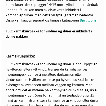
karmskruer, dekkeplugger 14/19 mm, sylinder eller håndtak.
I noen tilfeller kan noen av disse være inkludert i
kampanjepakken, men dette vil tydelig fremgå nedenfor.
Disse kan kjøpes separat og finnes i kategorien
Dørtilbehør
Fullt karmskruvpakke for vinduer og dører er inkludert i
denne pakken.
Karmskruepakke:
Fullt karmskruvpakke for vinduer og dører. Har du kjøpt en
ny ytterdør eller nytt vindu, trenger du karmhylser og
monteringsskruer for å installere dørkarmen eller
vinduskarmen. Hvilken størrelse på hylsene du skal bruke,
avhenger av avstanden mellom veggen og karmen. Med
andre ord, det er målene på karmhylsen du skal følge, ikke
monteringsskruen. Sørg for at minst en tredjedel (eller 15
mm) av karmhylsen sitter i karmen for at vinduet eller døren
du setter opp skal sitte stabilt. Har du en ekstra tung dør