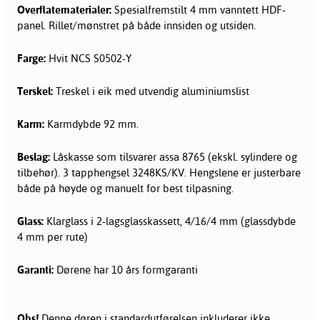
Overflatematerialer:
Spesialfremstilt 4 mm vanntett HDF-
panel. Rillet/mønstret på både innsiden og utsiden.
Farge:
Hvit NCS S0502-Y
Terskel:
Treskel i eik med utvendig aluminiumslist
Karm:
Karmdybde 92 mm.
Beslag:
Låskasse som tilsvarer assa 8765 (ekskl. sylindere og
tilbehør). 3 tapphengsel 3248KS/KV. Hengslene er justerbare
både på høyde og manuelt for best tilpasning.
Glass:
Klarglass i 2-lagsglasskassett, 4/16/4 mm (glassdybde
4 mm per rute)
Garanti:
Dørene har 10 års formgaranti
Obs!
Denne døren i standardutførelsen inkluderer ikke