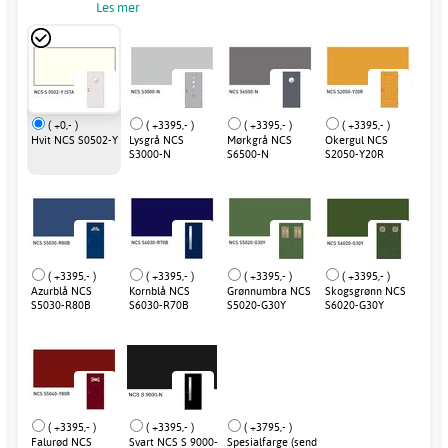
Les mer
( +0,- )
( +3395,- )
( +3395,- )
( +3395,- )
Hvit NCS S0502-Y
Lysgrå NCS
Mørkgrå NCS
Okergul NCS
S3000-N
S6500-N
S2050-Y20R
( +3395,- )
( +3395,- )
( +3395,- )
( +3395,- )
Azurblå NCS
Kornblå NCS
Grønnumbra NCS
Skogsgrønn NCS
S5030-R80B
S6030-R70B
S5020-G30Y
S6020-G30Y
( +3395,- )
( +3395,- )
( +3795,- )
Falurød NCS
Svart NCS S 9000-
Spesialfarge (send