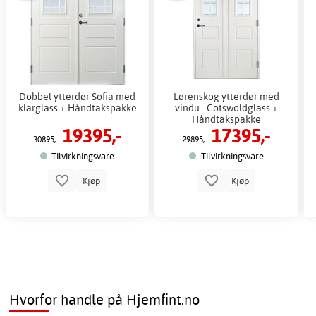
Dobbel ytterdør Sofia med
Lørenskog ytterdør med
klarglass + Håndtakspakke
vindu - Cotswoldglass +
Håndtakspakke
19395,-
17395,-
30895,-
29895,-
Tilvirkningsvare
Tilvirkningsvare
Kjøp
Kjøp
Hvorfor handle på Hjemfint.no