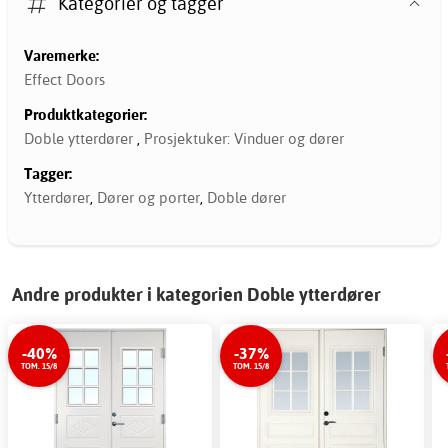
Kategorier og tagger
Varemerke:
Effect Doors
Produktkategorier:
Doble ytterdører
,
Prosjektuker: Vinduer og dører
Tagger:
Ytterdører
,
Dører og porter
,
Doble dører
Andre produkter i kategorien Doble ytterdører
-40%
-37%
TOM. 15/8
TOM. 15/8