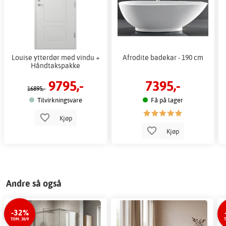
Louise ytterdør med vindu +
Afrodite badekar - 190 cm
Håndtakspakke
9795,-
7395,-
16895,-
Tilvirkningsvare
Få på lager
Kjøp
Kjøp
Andre så også
-32%
TOM. 30/9