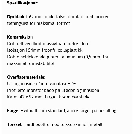
Spesifikasjoner:
Dørbladet:
62 mm, underfalset dørblad med montert
tetningslist for maksimal tetthet
Konstruksjon:
Dobbelt vendlimt massivt rammetre i furu
Isolasjon i 54mm freonfri celleplastikk
Doble heldekkende plater i aluminium (0,5 mm) for
maksimal formstabilitet
Overflatemateriale:
Ut- og innside i 4mm vannfast HDF
Profilerte mønster både på utsiden og innsiden
Karm: 42 x 92 mm, farge lik som dørbladet
Farge:
Hvitmalt som standard, andre farger på bestilling
Terskel:
Hardt edeltre med terskelskinne i metall