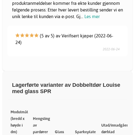
produktanmeldelser kommer fra ekte kunder gjennom
følgende prosess: Etter hver levert bestilling sender vi en
unik lenke til kunden via e-post. Gj
...
Les mer
(5 av 5) av Verifisert kjøper (2022-06-
24)
2022-06-24
Lagerførte varianter av Dobbeltdør Louise
med glass SPR
Modulmål
(bredd x
Hengsling
høyde i
av
Utad/innadgående
dm)
pardører
Glass
Sparkeplate
dørblad