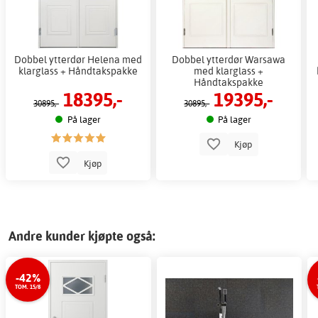
Dobbel ytterdør Helena med
Dobbel ytterdør Warsawa
klarglass + Håndtakspakke
med klarglass +
Håndtakspakke
18395,-
19395,-
30895,-
30895,-
På lager
På lager
Kjøp
Kjøp
Andre kunder kjøpte også:
-42%
TOM. 15/8