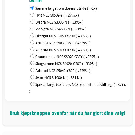
Les mer
Samme farge som dørens utside ( +0,- )
Hvit NCS S0502-Y ( +2795,- )
Lysgrå NCS S3000-N ( +3395,- )
Mørkgrå NCS S6500-N ( +3395,- )
Okergul NCS S2050-Y20R ( +3395,- )
Azurblå NCS S5030-R80B ( +3395,- )
Kornblå NCS S6030-R70B ( +3395,- )
Grønnumbra NCS S5020-G30Y ( +3395,- )
Skogsgrønn NCS S6020-G30Y ( +3395,- )
Falurød NCS S5040-Y80R ( +3395,- )
Svart NCS S 9000-N ( +3395,- )
Spesialfarge (send oss NCS-kode etter bestilling) ( +3795,-
)
Bruk kjøpsknappen ovenfor når du har gjort dine valg!