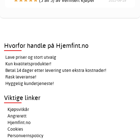
(5 av 5) av Verifisert kjøper
2022-06-18
Hvorfor handle på Hjemfint.no
Lave priser og stort utvalg
Kun kvalitetsprodukter!
Betal 14 dager etter levering uten ekstra kostnader!
Rask leveranse!
Hyggelig kundetjeneste!
Viktige linker
Kjøpsvilkår
Angrerett
Hjemfint.no
Cookies
Personvernspolicy