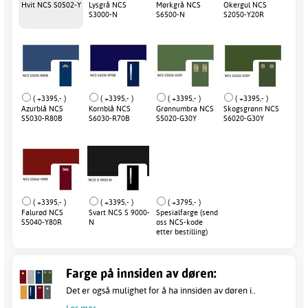
Hvit NCS S0502-Y
Lysgrå NCS
Mørkgrå NCS
Okergul NCS
S3000-N
S6500-N
S2050-Y20R
( +3395,- )
( +3395,- )
( +3395,- )
( +3395,- )
Azurblå NCS
Kornblå NCS
Grønnumbra NCS
Skogsgrønn NCS
S5030-R80B
S6030-R70B
S5020-G30Y
S6020-G30Y
( +3395,- )
( +3395,- )
( +3795,- )
Falurød NCS
Svart NCS S 9000-
Spesialfarge (send
S5040-Y80R
N
oss NCS-kode
etter bestilling)
Farge på innsiden av døren:
Det er også mulighet for å ha innsiden av døren i..