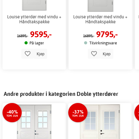
Louise ytterdør med vindu +
Louise ytterdør med vindu +
Håndtakspakke
Håndtakspakke
9595,-
9795,-
16895,-
16895,-
På lager
Tilvirkningsvare
Kjøp
Kjøp
Andre produkter i kategorien Doble ytterdører
-40%
-37%
TOM. 15/8
TOM. 15/8