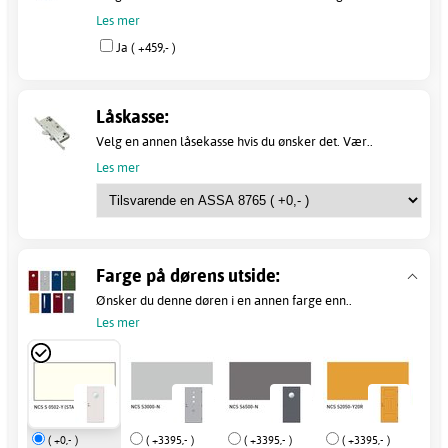
Les mer
Ja ( +459,- )
Låskasse:
Velg en annen låsekasse hvis du ønsker det. Vær..
Les mer
Farge på dørens utside:
Ønsker du denne døren i en annen farge enn..
Les mer
( +0,- )
( +3395,- )
( +3395,- )
( +3395,- )