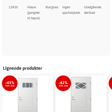
13X20
Høyre
Klarglass
Ingen
Utadgående
(gangdør
sparkelplate
dørblad
til høyre)
Lignende produkter
-43%
-42%
TOM. 15/8
TOM. 15/8