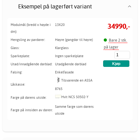
Eksempel på lagerført variant
34990,-
Modulmål (bredd x høyde i
13X20
dm):
Bare 2 stk.
Hengsling av pardører:
Høyre (gangdør til høyre)
på lager
Glass:
Klarglass
Sparkeplate:
Ingen sparkelplate
Utad/innadgående dørblad:
Utadgående dørblad
Falsing:
Enkelfasade
Tilsvarende en ASSA
Låskasse:
8765
Hvit NCS S0502-Y
Farge på dørens utside:
Samme farge som dørens
Farge på innsiden av døren:
utside