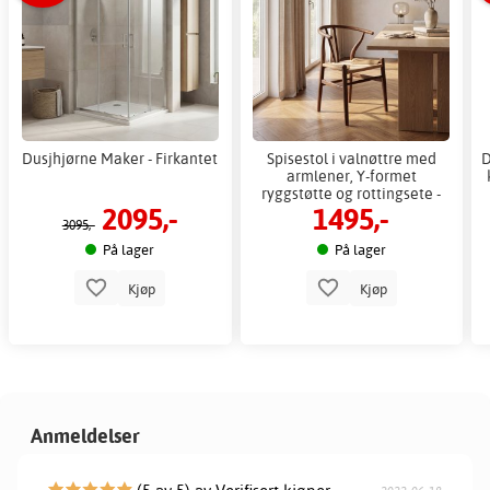
Dusjhjørne Maker - Firkantet
Spisestol i valnøttre med
D
armlener, Y-formet
ryggstøtte og rottingsete -
2095,-
1495,-
Yngvald
3095,-
På lager
På lager
Kjøp
Kjøp
Anmeldelser