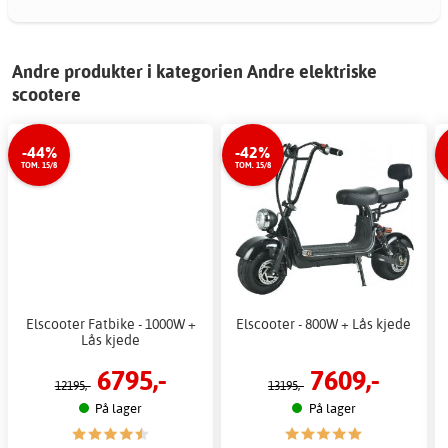
Andre produkter i kategorien Andre elektriske
scootere
-44%
-42%
TOM. 15/8
TOM. 15/8
Elscooter Fatbike - 1000W +
Elscooter - 800W + Lås kjede
Lås kjede
6795,-
7609,-
12195,-
13195,-
På lager
På lager