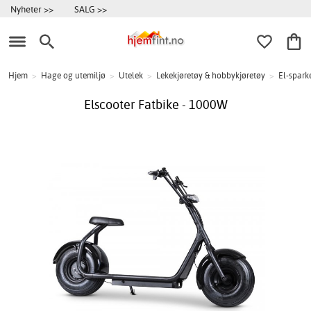
Nyheter >>
SALG >>
Hjem
>
Hage og utemiljø
>
Utelek
>
Lekekjøretøy & hobbykjøretøy
>
El-spark
Elscooter Fatbike - 1000W