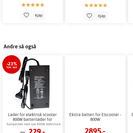
Kjøp
Kjøp
Andre så også
-23%
TOM. 30/9
Lader for elektrisk scooter
Ekstra batteri for Elscooter -
800W batterilader for
800W
elektrisk scooter
Kompatibel med nye 800W elektriske
2895,-
229,-
sparkesykler fra Gardeney