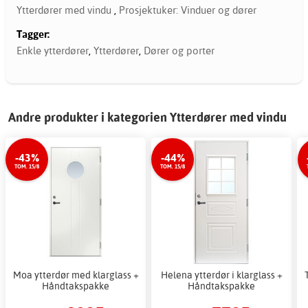
Ytterdører med vindu
,
Prosjektuker: Vinduer og dører
Tagger:
Enkle ytterdører
,
Ytterdører
,
Dører og porter
Andre produkter i kategorien Ytterdører med vindu
-43%
-44%
TOM. 15/8
TOM. 15/8
Moa ytterdør med klarglass +
Helena ytterdør i klarglass +
Håndtakspakke
Håndtakspakke