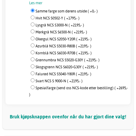
Les mer
Samme farge som dørens utside ( +0,- )
Hvit NCS S0502-Y ( +1795,- )
Lysgrå NCS S3000-N ( +2195,- )
Mørkgrå NCS S6500-N ( +2195,- )
Okergul NCS S2050-Y20R ( +2195,- )
Azurblå NCS S5030-R80B ( +2195,- )
Kornblå NCS S6030-R70B ( +2195,- )
Grønnumbra NCS S5020-G30Y ( +2195,- )
Skogsgrønn NCS S6020-G30Y ( +2195,- )
Falurød NCS S5040-Y80R ( +2195,- )
Svart NCS S 9000-N ( +2195,- )
Spesialfarge (send oss NCS-kode etter bestilling) ( +2695,-
)
Bruk kjøpsknappen ovenfor når du har gjort dine valg!