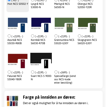
( +0,- )
( +2195,- )
( +2195,- )
( +2195,- )
Hvit NCS S0502-Y
Lysgrå NCS
Mørkgrå NCS
Okergul NCS
S3000-N
S6500-N
S2050-Y20R
( +2195,- )
( +2195,- )
( +2195,- )
( +2195,- )
Azurblå NCS
Kornblå NCS
Grønnumbra NCS
Skogsgrønn NCS
S5030-R80B
S6030-R70B
S5020-G30Y
S6020-G30Y
( +2195,- )
( +2195,- )
( +2695,- )
Falurød NCS
Svart NCS S 9000-
Spesialfarge (send
S5040-Y80R
N
oss NCS-kode
etter bestilling)
Farge på innsiden av døren:
Det er også mulighet for å ha innsiden av døren i..