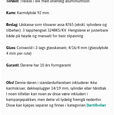
Terskel:
Treskel i eik med utvendig aluminiumslist
Karm:
Karmdybde 92 mm.
Beslag:
Låskasse som tilsvarer assa 8765 (ekskl. sylindere og
tilbehør). 3 tapphengsel 3248KS/KV. Hengslene er justerbare
både på høyde og manuelt for best tilpasning.
Glass:
Cotswold i 2-lags glasskassett, 4/16/4 mm (glassdybde
4 mm per rute)
Garanti:
Dørene har 10 års formgaranti
Obs!
Denne døren i standardutførelsen inkluderer ikke
karmskruer, dekkeplugger 14/19 mm, sylinder eller håndtak.
I noen tilfeller kan noen av disse være inkludert i
kampanjepakken, men dette vil tydelig fremgå nedenfor.
Disse kan kjøpes separat og finnes i kategorien
Dørtilbehør