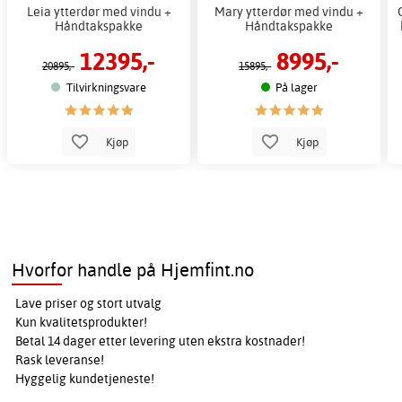
Leia ytterdør med vindu +
Mary ytterdør med vindu +
Håndtakspakke
Håndtakspakke
12395,-
8995,-
20895,-
15895,-
Tilvirkningsvare
På lager
Kjøp
Kjøp
Hvorfor handle på Hjemfint.no
Lave priser og stort utvalg
Kun kvalitetsprodukter!
Betal 14 dager etter levering uten ekstra kostnader!
Rask leveranse!
Hyggelig kundetjeneste!