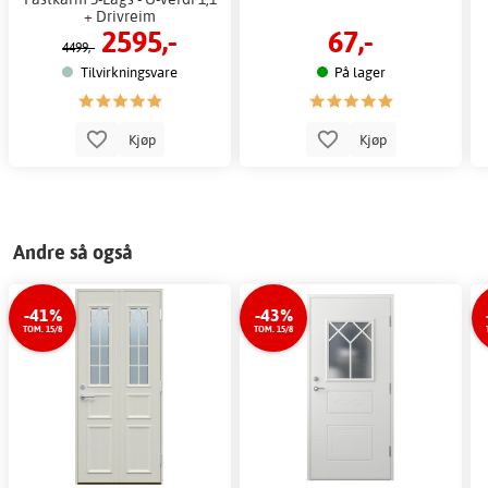
+ Drivreim
2595,-
67,-
4499,-
Tilvirkningsvare
På lager
Kjøp
Kjøp
Andre så også
-41%
-43%
TOM. 15/8
TOM. 15/8