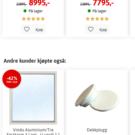
8995,-
7795,-
15895,-
13895,-
På lager
På lager
Kjøp
Kjøp
Andre kunder kjøpte også:
-42%
TOM. 15/8
Vindu Aluminium/Tre
Dekkplugg
Fastkarm 3-Lags - U-verdi 1,1