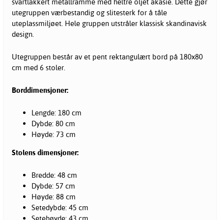
svartlakkert metallramme med heltre oljet akasie. Dette gjør
utegruppen værbestandig og slitesterk for å tåle
uteplassmiljøet. Hele gruppen utstråler klassisk skandinavisk
design.
Utegruppen består av et pent rektangulært bord på 180x80
cm med 6 stoler.
Borddimensjoner:
Lengde: 180 cm
Dybde: 80 cm
Høyde: 73 cm
Stolens dimensjoner:
Bredde: 48 cm
Dybde: 57 cm
Høyde: 88 cm
Setedybde: 45 cm
Setehøyde: 43 cm