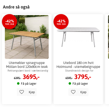
Andre så også
-42%
-42%
TOM. 15/8
TOM. 15/8
Utemøbler spisegruppe
Utebord 180 cm hvit
Möllan bord 120x80cm teak
Holmsund - utemøbelgruppe
og stål + Møbelpleie
for spisestue + Møbelpleie
Rektangulært bord i værbestandig
Skandinavisk design for
3695,-
3795,-
teak og stål
utendørsmiljøer
6395,-
6595,-
Få på lager
Få på lager
Kjøp
Kjøp