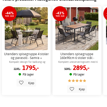
-44%
-43%
TOM. 15/8
TOM. 15/8
Utendørs spisegruppe 4 stoler
Utendørs spisegruppe
og parasoll - Samra +
160x90cm 6 stoler stål -
Møbelpleie
Zanzibar + Møbelpleie
Kompakt design for balkong og
Komplett uteserveringssett med 6
1795,-
2895,-
terrasse
stoler
3195,-
5095,-
På lager
På lager
Kjøp
Kjøp