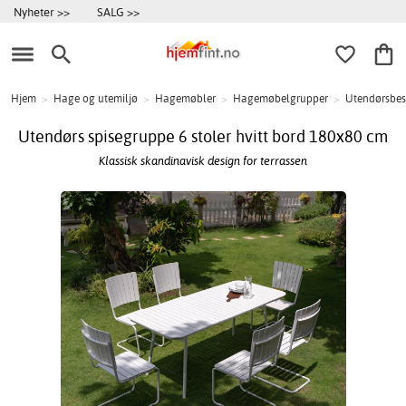
Nyheter >>
SALG >>
Hjem
>
Hage og utemiljø
>
Hagemøbler
>
Hagemøbelgrupper
>
Utendørsbes
Utendørs spisegruppe 6 stoler hvitt bord 180x80 cm
Klassisk skandinavisk design for terrassen