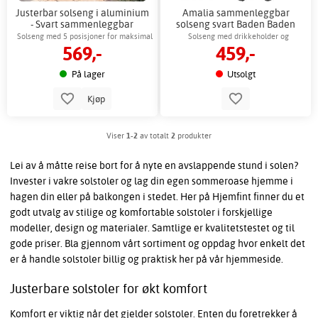
Justerbar solseng i aluminium
Amalia sammenleggbar
- Svart sammenleggbar
solseng svart Baden Baden
strandsolseng
Gardeney med holder
Solseng med 5 posisjoner for maksimal
Solseng med drikkeholder og
569,-
459,-
komfort
nakkepute
På lager
Utsolgt
Kjøp
Viser
1-2
av totalt
2
produkter
Lei av å måtte reise bort for å nyte en avslappende stund i solen?
Invester i vakre solstoler og lag din egen sommeroase hjemme i
hagen din eller på balkongen i stedet. Her på Hjemfint finner du et
godt utvalg av stilige og komfortable solstoler i forskjellige
modeller, design og materialer. Samtlige er kvalitetstestet og til
gode priser. Bla gjennom vårt sortiment og oppdag hvor enkelt det
er å handle solstoler billig og praktisk her på vår hjemmeside.
Justerbare solstoler for økt komfort
Komfort er viktig når det gjelder solstoler. Enten du foretrekker å