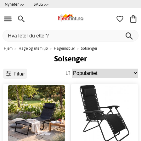
Nyheter >>
SALG >>
Hjem
>
Hage og utemiljø
>
Hagemøbler
>
Solsenger
Solsenger
Filter