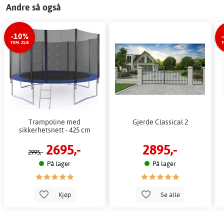
Andre så også
-10%
TOM. 21/8
T
Trampoline med
Gjerde Classical 2
sikkerhetsnett - 425 cm
2695,-
2895,-
2995,-
På lager
På lager
Kjøp
Se alle