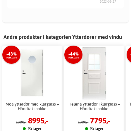
2022-08-27
Andre produkter i kategorien Ytterdører med vindu
-43%
-44%
TOM. 15/8
TOM. 15/8
Moa ytterdør med klarglass +
Helena ytterdør i klarglass +
Håndtakspakke
Håndtakspakke
8995,-
7795,-
15895,-
13895,-
På lager
På lager