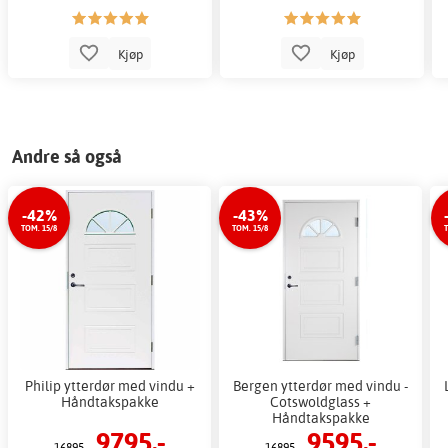
Kjøp
Kjøp
Andre så også
-42%
-43%
TOM. 15/8
TOM. 15/8
T
Philip ytterdør med vindu +
Bergen ytterdør med vindu -
Håndtakspakke
Cotswoldglass +
Håndtakspakke
9795,-
9595,-
16895,-
16895,-