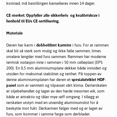
kostnad, må bestillingen kanselleres innen 14 dager.
CE-merket: Oppfyller alle sikkerhets- og kvalitetskrav i
henhold til EUs CE-sertifisering.
Materiale
Døren har karm i
dobbeltlimt karmtre
i furu. For at rammen
skal bli så sterk som mulig og ikke falle sammen, limes
smalere lengder med furu sammen. Rammen har moderne
termisk isolasjon inne i rammen i 50 mm celleplast (EPS
200). En 0,5 mm aluminiumsplate dekker både innsiden og
utsiden for maksimal stabilitet og tetthet. På toppen av
denne aluminiumsplaten har døren et
spesialutviklet HDF-
panel
som er vanntett og tilpasset vårt klima. Dørterskelen
er oljebehandlet og laget av den harde tresorten eik, som
både er attraktiv og tåler mye røff omgang. I tillegg er
terskelen utstyrt med en utvendig aluminiumslist for å
beskytte mot fukt. Dørkarmen følger med og er laget av
furu, som kommer i samme farge som dørbladet.