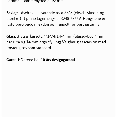
Ramme
:
Rammedybde er 92 mm.
Beslag:
Låseboks tilsvarende assa 8765 (ekskl. sylindre og
tilbehør). 3 pinne lagerhengsler 3248 KS/KV. Hengslene er
justerbare både i høyden og manuelt for best justering.
Glass:
3-glass kassett, 4/14/4/14/4 mm (glassdybde 4 mm
per rute og 14 mm argonfylling) Valgbar glassversjon med
frostet glass som standard.
Garanti:
Dørene har
10 års designgaranti