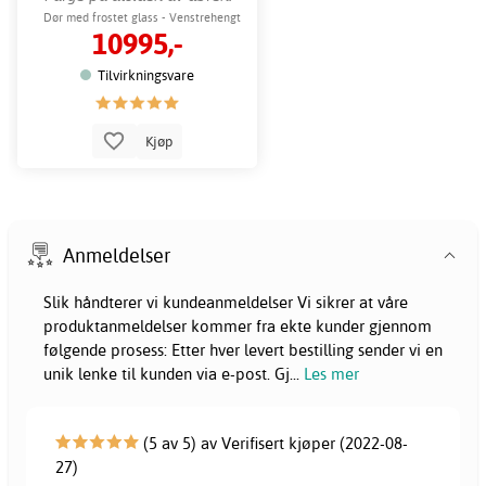
Grønn
Dør med frostet glass - Venstrehengt
10995,-
Tilvirkningsvare
Kjøp
Anmeldelser
Slik håndterer vi kundeanmeldelser Vi sikrer at våre
produktanmeldelser kommer fra ekte kunder gjennom
følgende prosess: Etter hver levert bestilling sender vi en
unik lenke til kunden via e-post. Gj
...
Les mer
(5 av 5) av Verifisert kjøper (2022-08-
27)