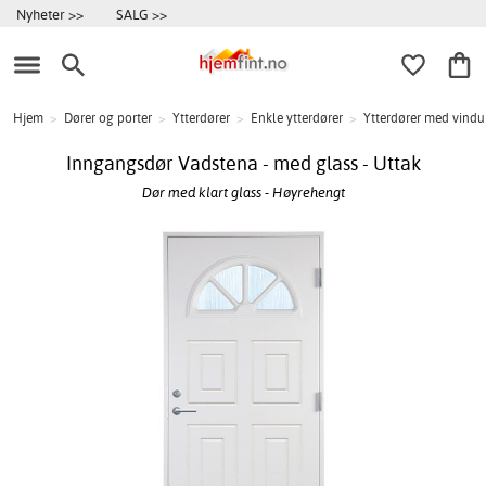
Nyheter >>
SALG >>
Hjem
>
Dører og porter
>
Ytterdører
>
Enkle ytterdører
>
Ytterdører med vindu
Inngangsdør Vadstena - med glass - Uttak
Dør med klart glass - Høyrehengt