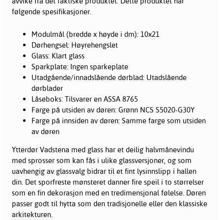
avvike fra det faktiske produktet. Dette produktet har
følgende spesifikasjoner.
Modulmål (bredde x høyde i dm): 10x21
Dørhengsel: Høyrehengslet
Glass: Klart glass
Sparkplate: Ingen sparkeplate
Utadgående/innadslående dørblad: Utadslående
dørblader
Låseboks: Tilsvarer en ASSA 8765
Farge på utsiden av døren: Grønn NCS S5020-G30Y
Farge på innsiden av døren: Samme farge som utsiden
av døren
Ytterdør Vadstena med glass har et deilig halvmånevindu
med sprosser som kan fås i ulike glassversjoner, og som
uavhengig av glassvalg bidrar til et fint lysinnslipp i hallen
din. Det sporfreste mønsteret danner fire speil i to størrelser
som en fin dekorasjon med en tredimensjonal følelse. Døren
passer godt til hytta som den tradisjonelle eller den klassiske
arkitekturen.