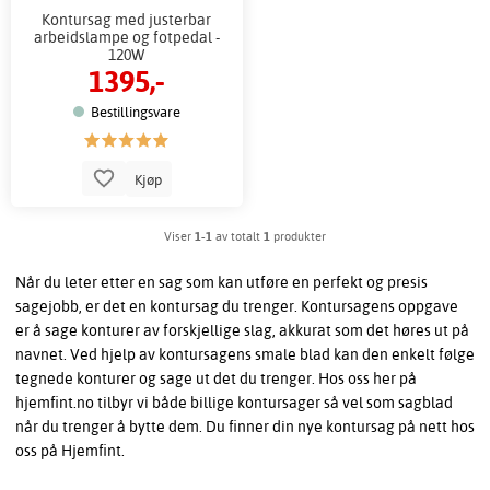
Kontursag med justerbar
arbeidslampe og fotpedal -
120W
1395,-
Bestillingsvare
Kjøp
Viser
1-1
av totalt
1
produkter
Når du leter etter en sag som kan utføre en perfekt og presis
sagejobb, er det en kontursag du trenger. Kontursagens oppgave
er å sage konturer av forskjellige slag, akkurat som det høres ut på
navnet. Ved hjelp av kontursagens smale blad kan den enkelt følge
tegnede konturer og sage ut det du trenger. Hos oss her på
hjemfint.no tilbyr vi både billige kontursager så vel som sagblad
når du trenger å bytte dem. Du finner din nye kontursag på nett hos
oss på Hjemfint.