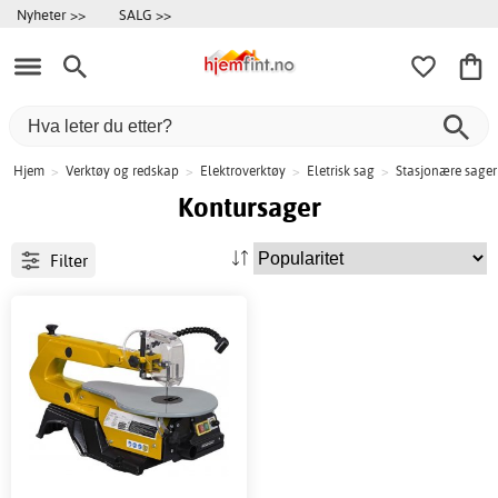
Nyheter >>
SALG >>
Hjem
>
Verktøy og redskap
>
Elektroverktøy
>
Eletrisk sag
>
Stasjonære sager
Kontursager
Filter