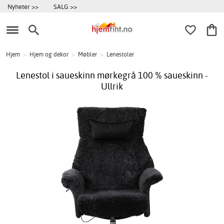
Nyheter >>
SALG >>
Hjem
>
Hjem og dekor
>
Møbler
>
Lenestoler
Lenestol i saueskinn mørkegrå 100 % saueskinn -
Ullrik