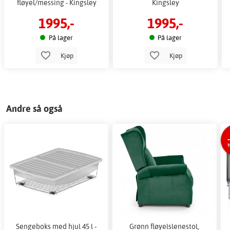
fløyel/messing - Kingsley
Kingsley
1995,-
1995,-
På lager
På lager
Kjøp
Kjøp
Andre så også
T
Sengeboks med hjul 45 l -
Grønn fløyelslenestol,