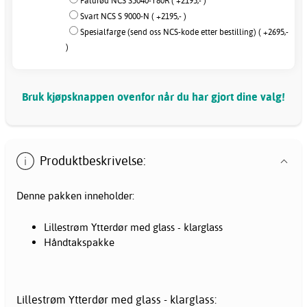
Falurød NCS S5040-Y80R ( +2195,- )
Svart NCS S 9000-N ( +2195,- )
Spesialfarge (send oss NCS-kode etter bestilling) ( +2695,-
)
Bruk kjøpsknappen ovenfor når du har gjort dine valg!
Produktbeskrivelse:
Denne pakken inneholder:
Lillestrøm Ytterdør med glass - klarglass
Håndtakspakke
Lillestrøm Ytterdør med glass - klarglass: