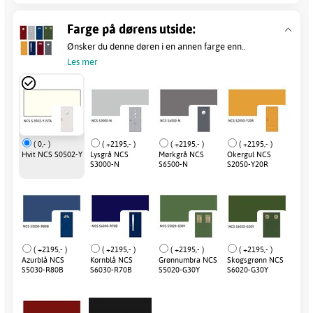
Farge på dørens utside:
Ønsker du denne døren i en annen farge enn..
Les mer
( 0,- )
( +2195,- )
( +2195,- )
( +2195,- )
Hvit NCS S0502-Y
Lysgrå NCS
Mørkgrå NCS
Okergul NCS
S3000-N
S6500-N
S2050-Y20R
( +2195,- )
( +2195,- )
( +2195,- )
( +2195,- )
Azurblå NCS
Kornblå NCS
Grønnumbra NCS
Skogsgrønn NCS
S5030-R80B
S6030-R70B
S5020-G30Y
S6020-G30Y