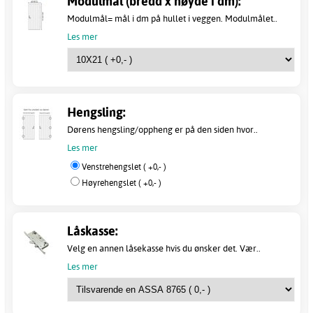
Modulmål (bredd x høyde i dm):
Modulmål= mål i dm på hullet i veggen. Modulmålet..
Les mer
Hengsling:
Dørens hengsling/oppheng er på den siden hvor..
Les mer
Venstrehengslet ( +0,- )
Høyrehengslet ( +0,- )
Låskasse:
Velg en annen låsekasse hvis du ønsker det. Vær..
Les mer