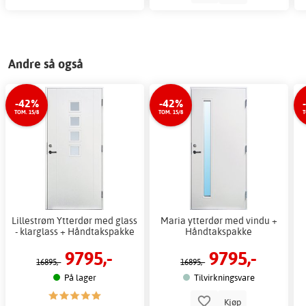
Andre så også
-42%
-42%
TOM. 15/8
TOM. 15/8
T
Lillestrøm Ytterdør med glass
Maria ytterdør med vindu +
- klarglass + Håndtakspakke
Håndtakspakke
9795,-
9795,-
16895,-
16895,-
På lager
Tilvirkningsvare
Kjøp