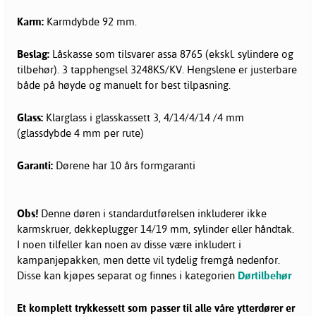
Karm:
Karmdybde 92 mm.
Beslag:
Låskasse som tilsvarer assa 8765 (ekskl. sylindere og
tilbehør). 3 tapphengsel 3248KS/KV. Hengslene er justerbare
både på høyde og manuelt for best tilpasning.
Glass:
Klarglass i glasskassett 3, 4/14/4/14 /4 mm
(glassdybde 4 mm per rute)
Garanti:
Dørene har 10 års formgaranti
Obs!
Denne døren i standardutførelsen inkluderer ikke
karmskruer, dekkeplugger 14/19 mm, sylinder eller håndtak.
I noen tilfeller kan noen av disse være inkludert i
kampanjepakken, men dette vil tydelig fremgå nedenfor.
Disse kan kjøpes separat og finnes i kategorien
Dørtilbehør
Et komplett trykkessett som passer til alle våre ytterdører er