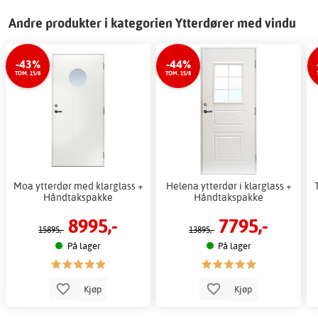
Andre produkter i kategorien Ytterdører med vindu
-43%
-44%
TOM. 15/8
TOM. 15/8
Moa ytterdør med klarglass +
Helena ytterdør i klarglass +
Håndtakspakke
Håndtakspakke
8995,-
7795,-
15895,-
13895,-
På lager
På lager
Kjøp
Kjøp