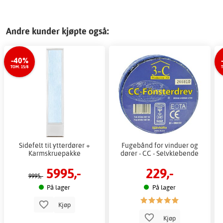
Andre kunder kjøpte også:
-40%
TOM. 15/8
T
Sidefelt til ytterdører +
Fugebånd for vinduer og
Karmskruepakke
dører - CC - Selvklebende
5995,-
229,-
9995,-
På lager
På lager
Kjøp
Kjøp