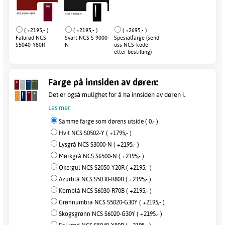
( +2195,- )
( +2195,- )
( +2695,- )
Falurød NCS
Svart NCS S 9000-
Spesialfarge (send
S5040-Y80R
N
oss NCS-kode
etter bestilling)
Farge på innsiden av døren:
Det er også mulighet for å ha innsiden av døren i..
Les mer
Samme farge som dørens utside ( 0,- )
Hvit NCS S0502-Y ( +1795,- )
Lysgrå NCS S3000-N ( +2195,- )
Mørkgrå NCS S6500-N ( +2195,- )
Okergul NCS S2050-Y20R ( +2195,- )
Azurblå NCS S5030-R80B ( +2195,- )
Kornblå NCS S6030-R70B ( +2195,- )
Grønnumbra NCS S5020-G30Y ( +2195,- )
Skogsgrønn NCS S6020-G30Y ( +2195,- )