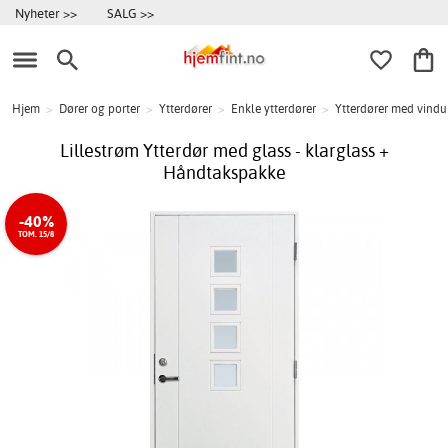
Nyheter >>
SALG >>
Hjem
>
Dører og porter
>
Ytterdører
>
Enkle ytterdører
>
Ytterdører med vindu
Lillestrøm Ytterdør med glass - klarglass +
Håndtakspakke
-40%
TOM. 15/8