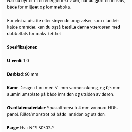
Når du bytter til en energieffektiv dør, har du gjort en innsats,
både for miljøet og lommeboka.
For ekstra utsatte eller støyende omgivelser, som i landets
kalde områder, kan du også bestille denne ytterdøren med
dobbelfals for maks. tetthet.
Spesifikasjoner:
U-verdi:
1,0
Dørblad:
60 mm
Karm:
Design i furu med 51 mm varmeisolering, og 0,5 mm
aluminiumsplate på både innsiden og utsiden av døren.
Overflatematerialer:
Spesialfremstilt 4 mm vanntett HDF-
panel. Rillet/mønstret på både innsiden og utsiden.
Farge:
Hvit NCS S0502-Y