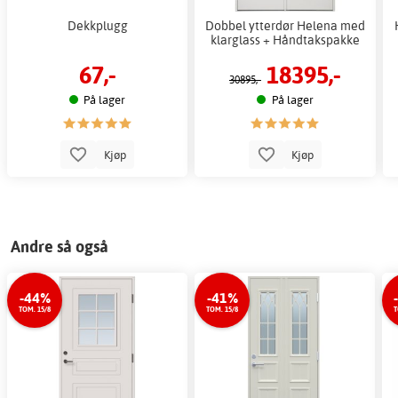
Dekkplugg
Dobbel ytterdør Helena med
klarglass + Håndtakspakke
67,-
18395,-
30895,-
På lager
På lager
Kjøp
Kjøp
Andre så også
-44%
-41%
TOM. 15/8
TOM. 15/8
T