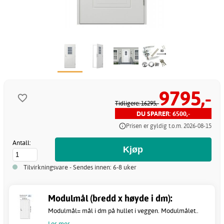
9795,-
Tidligere: 16295,-
DU SPARER: 6500,-
Prisen er gyldig t.o.m. 2026-08-15
Antall:
Tilvirkningsvare - Sendes innen: 6-8 uker
Modulmål (bredd x høyde i dm):
Modulmål= mål i dm på hullet i veggen. Modulmålet..
Les mer