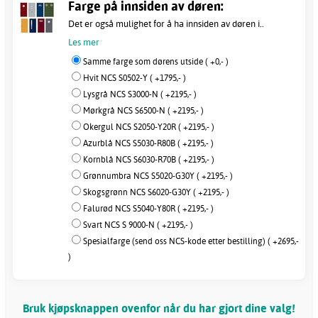
Farge på innsiden av døren:
Det er også mulighet for å ha innsiden av døren i..
Les mer
Samme farge som dørens utside ( +0,- )
Hvit NCS S0502-Y ( +1795,- )
Lysgrå NCS S3000-N ( +2195,- )
Mørkgrå NCS S6500-N ( +2195,- )
Okergul NCS S2050-Y20R ( +2195,- )
Azurblå NCS S5030-R80B ( +2195,- )
Kornblå NCS S6030-R70B ( +2195,- )
Grønnumbra NCS S5020-G30Y ( +2195,- )
Skogsgrønn NCS S6020-G30Y ( +2195,- )
Falurød NCS S5040-Y80R ( +2195,- )
Svart NCS S 9000-N ( +2195,- )
Spesialfarge (send oss NCS-kode etter bestilling) ( +2695,-
)
Bruk kjøpsknappen ovenfor når du har gjort dine valg!