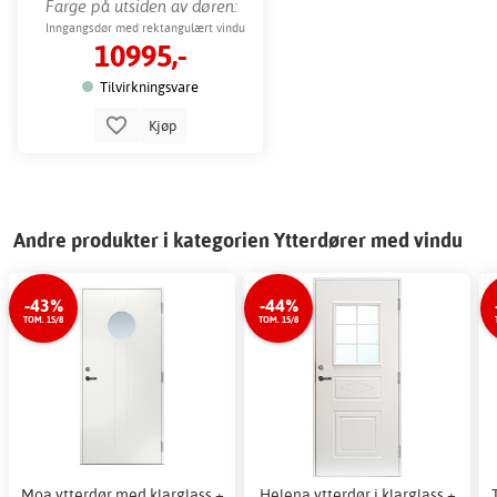
Farge på utsiden av døren:
Hvit
Inngangsdør med rektangulært vindu
10995,-
Tilvirkningsvare
Kjøp
Andre produkter i kategorien Ytterdører med vindu
-43%
-44%
TOM. 15/8
TOM. 15/8
Moa ytterdør med klarglass +
Helena ytterdør i klarglass +