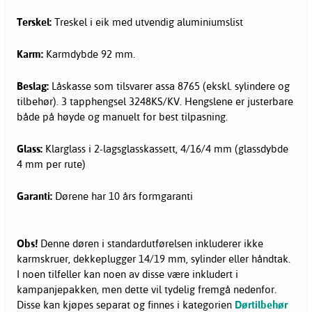
Terskel:
Treskel i eik med utvendig aluminiumslist
Karm:
Karmdybde 92 mm.
Beslag:
Låskasse som tilsvarer assa 8765 (ekskl. sylindere og
tilbehør). 3 tapphengsel 3248KS/KV. Hengslene er justerbare
både på høyde og manuelt for best tilpasning.
Glass:
Klarglass i 2-lagsglasskassett, 4/16/4 mm (glassdybde
4 mm per rute)
Garanti:
Dørene har 10 års formgaranti
Obs!
Denne døren i standardutførelsen inkluderer ikke
karmskruer, dekkeplugger 14/19 mm, sylinder eller håndtak.
I noen tilfeller kan noen av disse være inkludert i
kampanjepakken, men dette vil tydelig fremgå nedenfor.
Disse kan kjøpes separat og finnes i kategorien
Dørtilbehør