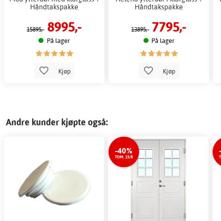
Håndtakspakke
Håndtakspakke
8995,-
7795,-
15895,-
13895,-
På lager
På lager
Kjøp
Kjøp
Andre kunder kjøpte også:
-40%
TOM. 15/8
T