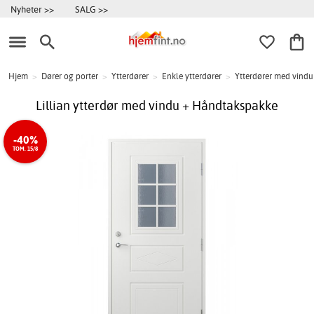
Nyheter >>
SALG >>
Hjem
>
Dører og porter
>
Ytterdører
>
Enkle ytterdører
>
Ytterdører med vindu
Lillian ytterdør med vindu + Håndtakspakke
-40%
TOM. 15/8