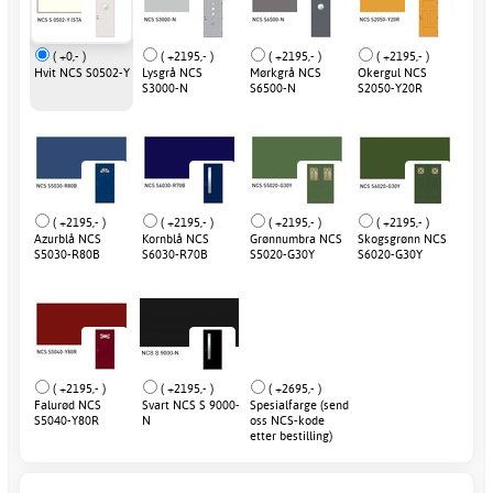
( +0,- )
( +2195,- )
( +2195,- )
( +2195,- )
Hvit NCS S0502-Y
Lysgrå NCS
Mørkgrå NCS
Okergul NCS
S3000-N
S6500-N
S2050-Y20R
( +2195,- )
( +2195,- )
( +2195,- )
( +2195,- )
Azurblå NCS
Kornblå NCS
Grønnumbra NCS
Skogsgrønn NCS
S5030-R80B
S6030-R70B
S5020-G30Y
S6020-G30Y
( +2195,- )
( +2195,- )
( +2695,- )
Falurød NCS
Svart NCS S 9000-
Spesialfarge (send
S5040-Y80R
N
oss NCS-kode
etter bestilling)