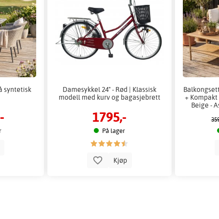
å syntetisk
Damesykkel 24" - Rød | Klassisk
Balkongsett
modell med kurv og bagasjebrett
+ Kompakt 
Beige - A
-
1795,-
359
r
På lager
p
Kjøp