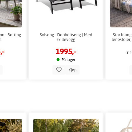
n - Rotting
Solseng - Dobbeltseng | Med
Stor loung
e
skillevegg
lenestoler,
,-
1995,-
111
På lager
p
Kjøp