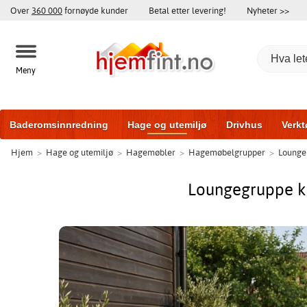
Over
360 000
fornøyde kunder
Betal etter levering!
Nyheter >>
Meny
Baderomsinnredning
Hage og utemiljø
Drivhus
Verkt
Hjem
>
Hage og utemiljø
>
Hagemøbler
>
Hagemøbelgrupper
>
Lounge
Hytter og friggeboder
Baderomsmøbler
Treningsutstyr
Loungegruppe ku