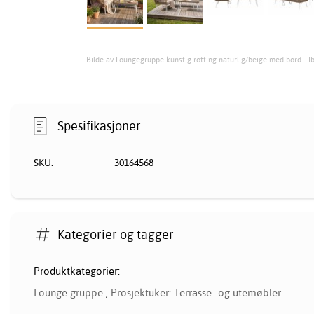
Bilde av Loungegruppe kunstig rotting naturlig/beige med bord - I
Spesifikasjoner
SKU:
30164568
Kategorier og tagger
Produktkategorier:
Lounge gruppe
,
Prosjektuker: Terrasse- og utemøbler