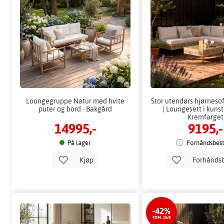
Loungegruppe Natur med hvite
Stor utendørs hjørneso
puter og bord - Bakgård
| Loungesett i kunst
Kremfarget
14995,-
9195,-
På lager
Forhåndsbesti
Kjøp
Forhåndsb
-42%
TOM. 15/8