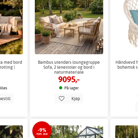
fa med bord
Bambus utendørs loungegruppe
Håndvevd he
rotting |
Sofa, 2 lenestoler og bord i
bohemsk st
naturmateriale
9095,-
lles
På lager
estill
Kjøp
-9%
TOM. 20/8