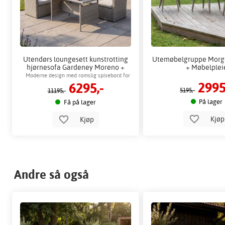
Utendørs loungesett kunstrotting
Utemøbelgruppe Morgo
hjørnesofa Gardeney Moreno +
+ Møbelplei
Møbelpleie
Moderne design med romslig spisebord for
2995
6295,-
familien
5195,-
11195,-
På lager
Få på lager
Kjø
Kjøp
Andre så også