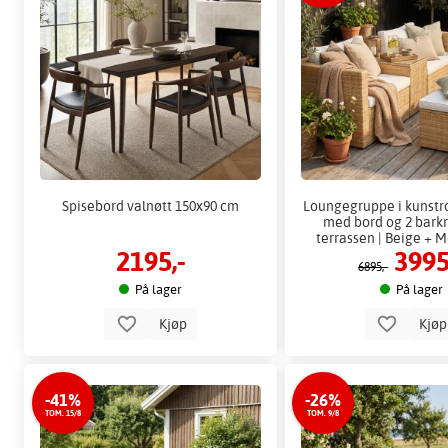
Spisebord valnøtt 150x90 cm
Loungegruppe i kunstro
med bord og 2 barkr
terrassen | Beige + 
2195,-
3995
6895,-
På lager
På lager
Kjøp
Kjø
-41%
-26%
TOM. 15/8
TOM. 9/8