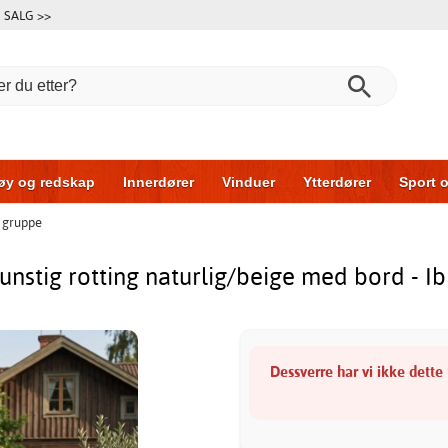
SALG >>
øy og redskap
Innerdører
Vinduer
Ytterdører
Sport o
 gruppe
Garasjeporter
Bil og garasje
Hus og bygg
Oppbevari
nstig rotting naturlig/beige med bord - Ib
Dessverre har vi ikke dette 