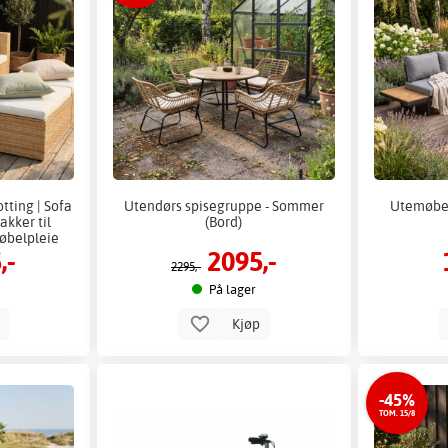
tting | Sofa
Utendørs spisegruppe - Sommer
Utemøbel
akker til
(Bord)
Møbelpleie
,-
2095,-
2295,-
På lager
p
Kjøp
-45%
TOM. 15/8