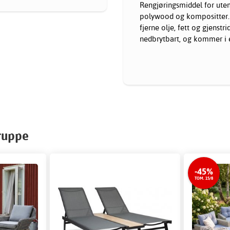
Rengjøringsmiddel for utem
polywood og kompositter. M
fjerne olje, fett og gjenst
nedbrytbart, og kommer i en
ruppe
-45%
TOM. 15/8