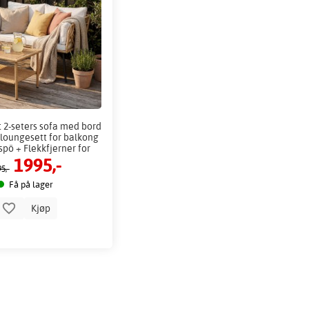
 2-seters sofa med bord
loungesett for balkong
spö + Flekkfjerner for
1995,-
møbler
5,-
Få på lager
Kjøp