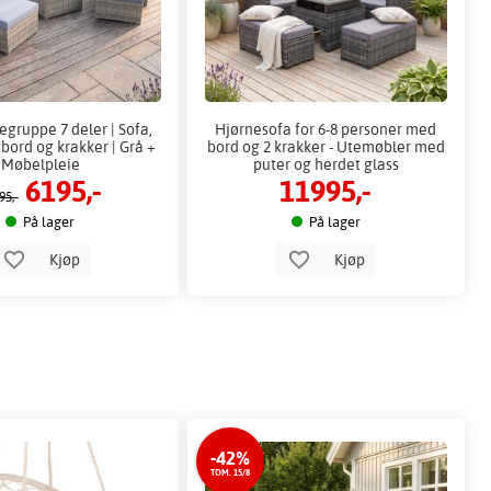
egruppe 7 deler | Sofa,
Hjørnesofa for 6-8 personer med
 bord og krakker | Grå +
bord og 2 krakker - Utemøbler med
Møbelpleie
puter og herdet glass
6195,-
11995,-
95,-
På lager
På lager
Kjøp
Kjøp
-42%
TOM. 15/8