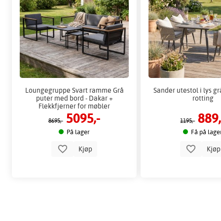
Loungegruppe Svart ramme Grå
Sander utestol i lys gr
puter med bord - Dakar +
rotting
Flekkfjerner for møbler
5095,-
889,
8695,-
1195,-
På lager
Få på lage
Kjøp
Kjø