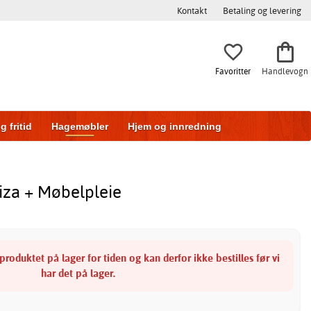
Kontakt
Betaling og levering
Favoritter
Handlevogn
g fritid
Hagemøbler
Hjem og innredning
ng
Skyvedører
iza + Møbelpleie
produktet på lager for tiden og kan derfor ikke bestilles før vi
har det på lager.