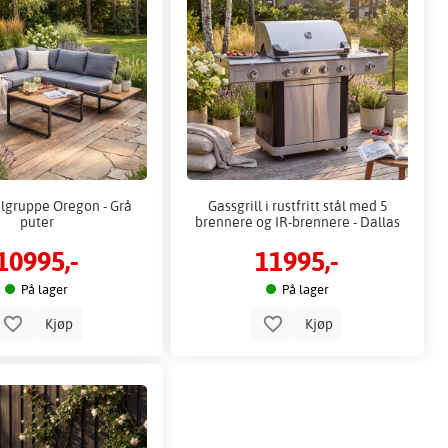
gruppe Oregon - Grå
Gassgrill i rustfritt stål med 5
puter
brennere og IR-brennere - Dallas
10995,-
11995,-
På lager
På lager
Kjøp
Kjøp