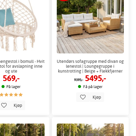
ngestol i bomull - Hvit
Utendørs sofagruppe med divan og
ol for avslapning inne
lenestol | Loungegruppe i
og ute
kunstrotting | Beige + Flekkfjerner
569,-
5495,-
for møbler
9395,-
På lager
Få på lager
Kjøp
Kjøp