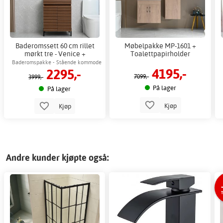
Baderomssett 60 cm rillet
Møbelpakke MP-1601 +
mørkt tre - Venice +
Toalettpapirholder
Toalettpapirholder
Baderomspakke - Stående kommode
4195,-
2295,-
& speil med sort ramme
7099,-
3999,-
På lager
På lager
Kjøp
Kjøp
Andre kunder kjøpte også:
T