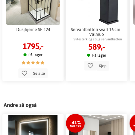
Dusjhjørne SE-124
Servantbatteri svart 16 cm -
Valmue
Slitesterk og stilig servantbatteri
1795,-
589,-
På lager
På lager
Kjøp
Se alle
Andre så også
-41%
TOM. 15/8
T