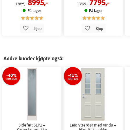
8995,-
7795,-
15895,-
13895,-
På lager
På lager
Kjøp
Kjøp
Andre kunder kjøpte også:
-40%
-41%
TOM. 15/8
TOM. 15/8
Sidefelt SLP1 +
Leia ytterdør med vindu +
Karmskruepakke
Håndtakspakke