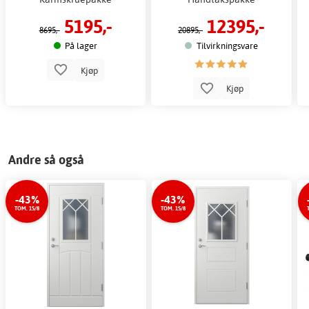
5195,-
12395,-
8695,-
20895,-
På lager
Tilvirkningsvare
Kjøp
Kjøp
Andre så også
-43%
-43%
TOM. 15/8
TOM. 15/8