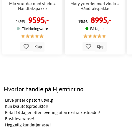
Mia ytterdør med vindu +
Mary ytterdør med vindu +
Håndtakspakke
Håndtakspakke
9595,-
8995,-
16895,-
15895,-
Tilvirkningsvare
På lager
Kjøp
Kjøp
Hvorfor handle på Hjemfint.no
Lave priser og stort utvalg
Kun kvalitetsprodukter!
Betal 14 dager etter levering uten ekstra kostnader!
Rask leveranse!
Hyggelig kundetjeneste!