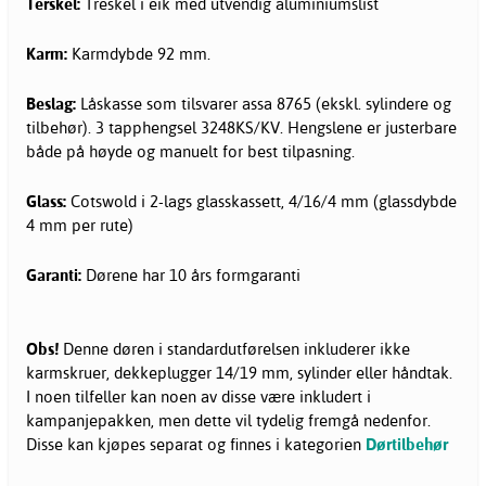
Terskel:
Treskel i eik med utvendig aluminiumslist
Karm:
Karmdybde 92 mm.
Beslag:
Låskasse som tilsvarer assa 8765 (ekskl. sylindere og
tilbehør). 3 tapphengsel 3248KS/KV. Hengslene er justerbare
både på høyde og manuelt for best tilpasning.
Glass:
Cotswold i 2-lags glasskassett, 4/16/4 mm (glassdybde
4 mm per rute)
Garanti:
Dørene har 10 års formgaranti
Obs!
Denne døren i standardutførelsen inkluderer ikke
karmskruer, dekkeplugger 14/19 mm, sylinder eller håndtak.
I noen tilfeller kan noen av disse være inkludert i
kampanjepakken, men dette vil tydelig fremgå nedenfor.
Disse kan kjøpes separat og finnes i kategorien
Dørtilbehør