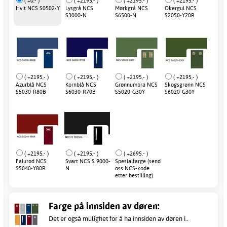
( +0,- )
( +2195,- )
( +2195,- )
( +2195,- )
Hvit NCS S0502-Y
Lysgrå NCS
Mørkgrå NCS
Okergul NCS
S3000-N
S6500-N
S2050-Y20R
( +2195,- )
( +2195,- )
( +2195,- )
( +2195,- )
Azurblå NCS
Kornblå NCS
Grønnumbra NCS
Skogsgrønn NCS
S5030-R80B
S6030-R70B
S5020-G30Y
S6020-G30Y
( +2195,- )
( +2195,- )
( +2695,- )
Falurød NCS
Svart NCS S 9000-
Spesialfarge (send
S5040-Y80R
N
oss NCS-kode
etter bestilling)
Farge på innsiden av døren:
Det er også mulighet for å ha innsiden av døren i..