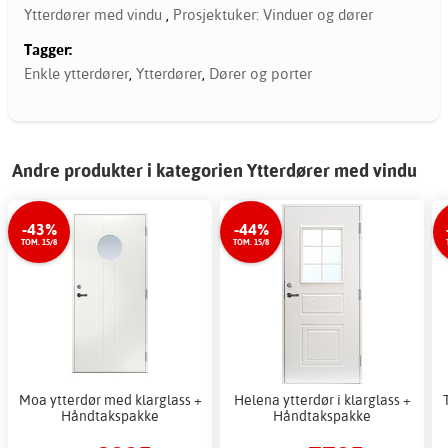
Ytterdører med vindu
,
Prosjektuker: Vinduer og dører
Tagger:
Enkle ytterdører
,
Ytterdører
,
Dører og porter
Andre produkter i kategorien Ytterdører med vindu
-43%
-44%
TOM. 15/8
TOM. 15/8
Moa ytterdør med klarglass +
Helena ytterdør i klarglass +
Håndtakspakke
Håndtakspakke