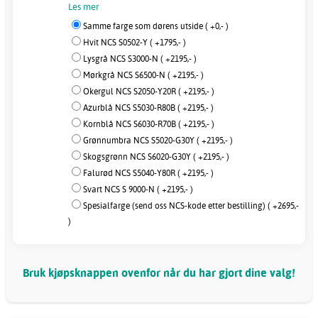
Les mer
Samme farge som dørens utside ( +0,- )
Hvit NCS S0502-Y ( +1795,- )
Lysgrå NCS S3000-N ( +2195,- )
Mørkgrå NCS S6500-N ( +2195,- )
Okergul NCS S2050-Y20R ( +2195,- )
Azurblå NCS S5030-R80B ( +2195,- )
Kornblå NCS S6030-R70B ( +2195,- )
Grønnumbra NCS S5020-G30Y ( +2195,- )
Skogsgrønn NCS S6020-G30Y ( +2195,- )
Falurød NCS S5040-Y80R ( +2195,- )
Svart NCS S 9000-N ( +2195,- )
Spesialfarge (send oss NCS-kode etter bestilling) ( +2695,-
)
Bruk kjøpsknappen ovenfor når du har gjort dine valg!