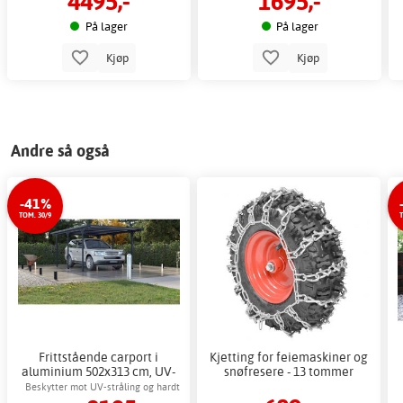
4495,-
1695,-
På lager
På lager
Kjøp
Kjøp
Andre så også
-41%
TOM. 30/9
T
Frittstående carport i
Kjetting for feiemaskiner og
aluminium 502x313 cm, UV-
snøfresere - 13 tommer
bestandige paneler
Beskytter mot UV-stråling og hardt
vær