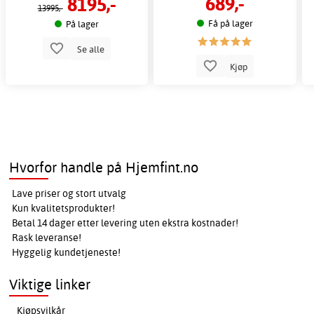
689,-
8195,-
13995,-
Få på lager
På lager
Se alle
Kjøp
Hvorfor handle på Hjemfint.no
Lave priser og stort utvalg
Kun kvalitetsprodukter!
Betal 14 dager etter levering uten ekstra kostnader!
Rask leveranse!
Hyggelig kundetjeneste!
Viktige linker
Kjøpsvilkår