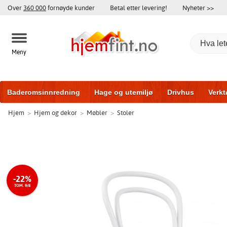
Over
360 000
fornøyde kunder
Betal etter levering!
Nyheter >>
Meny
Baderomsinnredning
Hage og utemiljø
Drivhus
Verkt
Hjem
>
Hjem og dekor
>
Møbler
>
Stoler
Hytter og friggeboder
Hjem og innredning
Treningsutsty
-22%
TOM. 9/8