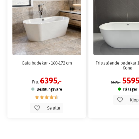
Gaia badekar - 160-172 cm
Frittstående badekar 
Kona
6395,-
5595
Fra:
5695,-
Bestillingsvare
På lager
Kjø
Se alle