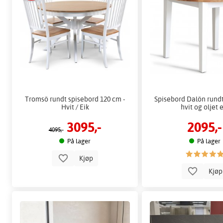
Tromsö rundt spisebord 120 cm -
Spisebord Dalön rundt
Hvit / Eik
hvit og oljet 
3095,-
2095,-
4095,-
På lager
På lager
Kjøp
Kjø