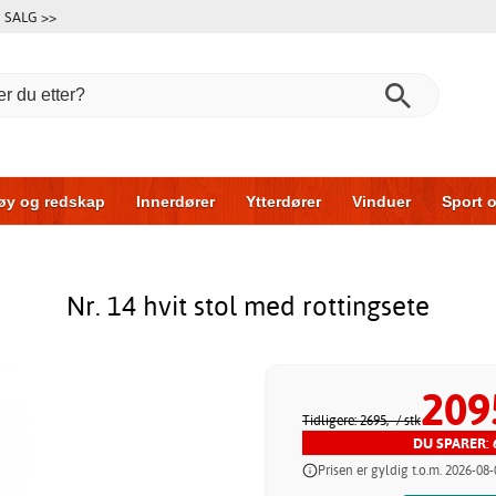
SALG >>
øy og redskap
Innerdører
Ytterdører
Vinduer
Sport o
r
Garasjeporter
Bil og garasje
Hus og bygg
Oppbeva
Nr. 14 hvit stol med rottingsete
209
Tidligere: 2695,-
/ stk
DU SPARER: 6
Prisen er gyldig t.o.m. 2026-08-