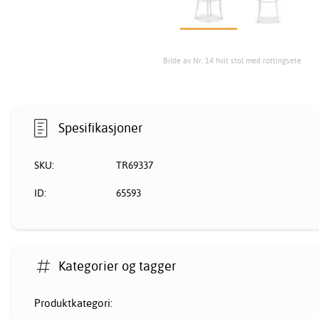
Bilde av Nr. 14 hvit stol med rottingsete
Spesifikasjoner
SKU:
TR69337
ID:
65593
Kategorier og tagger
Produktkategori: