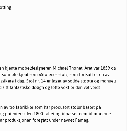
rotting
 den kjente møbeldesigneren Michael Thonet. Året var 1859 da
 som ble kjent som «Stolenes stol», som fortsatt er en av
ikere i dag. Stol nr. 14 er laget av solide støpte og manuelt
itt fantastiske design og lette vekt er den vel verdt
n av tre fabrikker som har produsert
stoler
basert på
og patenter siden 1800-tallet og tilpasset dem til moderne
 har produksjonen foregått under navnet Fameg.