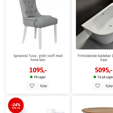
Spisestol Tuva - grått stoff med
Frittstående badekar 
hvite ben
Ewa
1095,-
5095,-
På lager
Få på lage
Kjøp
Kjø
-24%
TOM. 9/8