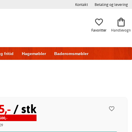
Kontakt
Betaling og levering
Favoritter
Handlevogn
g fritid
Hagemøbler
Baderomsmøbler
ring
Skyvedører
5,-
/ stk
00,-
09