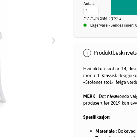
Antall:
Minimum antall (stk): 2
Lagervare - Sendes innen: 
Produktbeskrivels
Hvitlakkert stol nr. 14, de
montert. Klassisk designiko
«Stolenes stol» ifølge verd
MERK
! Det nåværende valg
produsert før 2019 kan avvi
Spesifikasjon:
Materiale
: Bøkeved