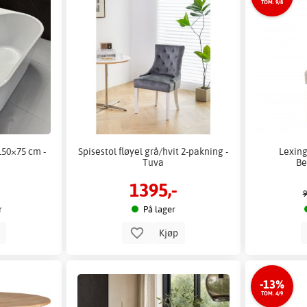
TOM. 9/8
150×75 cm -
Spisestol fløyel grå/hvit 2-pakning -
Lexing
Tuva
Be
1395,-
9
r
På lager
p
Kjøp
-13%
TOM. 4/9