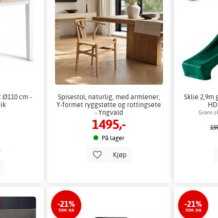
 Ø110 cm -
Spisestol, naturlig, med armlener,
Sklie 2,9m 
eik
Y-formet ryggstøtte og rottingsete
HDP
- Yngvald
Grønn sk
1495,-
159
På lager
Kjøp
p
-21%
-21%
TOM. 9/8
TOM. 9/8