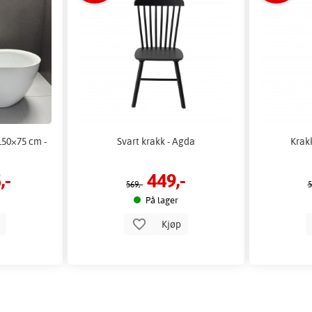
150×75 cm -
Svart krakk - Agda
Krakk
,-
449,-
569,-
5
På lager
p
Kjøp