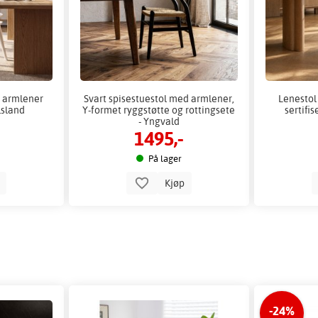
d armlener
Svart spisestuestol med armlener,
Lenestol
lsland
Y-formet ryggstøtte og rottingsete
sertifis
- Yngvald
1495,-
På lager
p
Kjøp
-24%