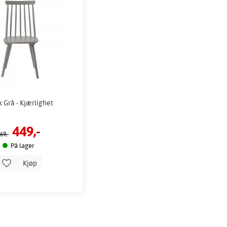
 Grå - Kjærlighet
449,-
69,-
På lager
Kjøp