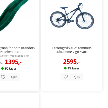
grønn for barn utendørs
Terrengsykkel 26 tommers
E lekestruktur
stålramme 7 gir svart
lie for trygg utendørslek
2595,-
1395,-
5,-
På lager
På lager
Kjøp
Kjøp