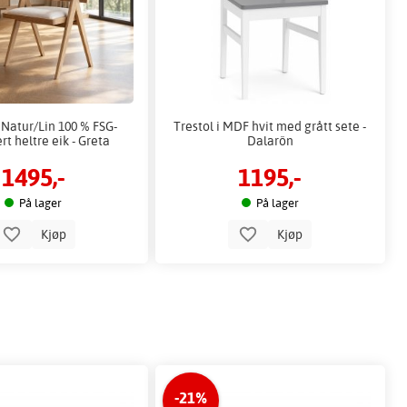
 Natur/Lin 100 % FSG-
Trestol i MDF hvit med grått sete -
ert heltre eik - Greta
Dalarön
1495,-
1195,-
På lager
På lager
Kjøp
Kjøp
-21%