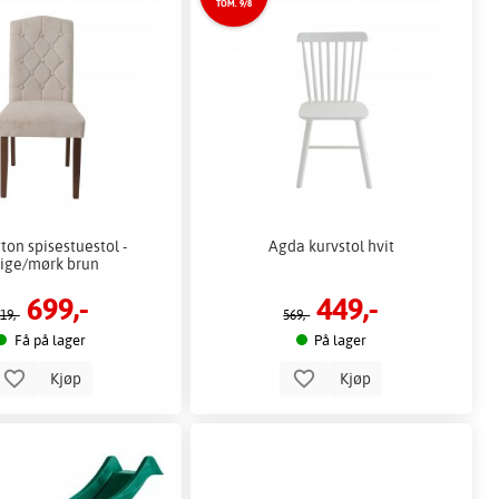
TOM. 9/8
ton spisestuestol -
Agda kurvstol hvit
ige/mørk brun
699,-
449,-
19,-
569,-
Få på lager
På lager
Kjøp
Kjøp