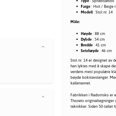
Type
: Spisestuestol
Farge
: Hvit / Beige 
Modell
: Stol nr. 14
Måle:
Høyde
: 88 cm
Dybde
: 54 cm
Bredde
: 41 cm
Setehøyde
: 46 cm
Stol nr. 14 er designet av
han lyktes med å skape det
verdens mest populære klass
bøyde bokstavstenger. Med s
kallenavnet.
Fabrikken i Radomsko er e
Thonets originaltegninger 
teknikker. Siden 50-tallet