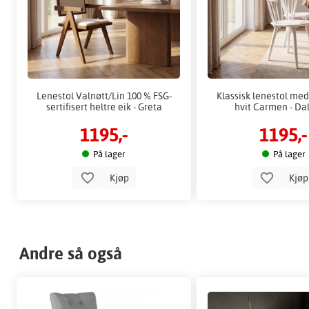
Lenestol Valnøtt/Lin 100 % FSG-
Klassisk lenestol me
sertifisert heltre eik - Greta
hvit Carmen - Da
1195,-
1195,-
På lager
På lager
Kjøp
Kjø
Andre så også