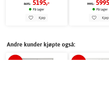
5195,-
5995
8695,-
9995,-
På lager
På lager
Kjøp
Kjø
Andre kunder kjøpte også:
-40%
-37%
TOM. 15/8
TOM. 15/8