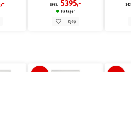
,-
5395,-
8995,-
142
På lager
p
Kjøp
-44%
-42%
TOM. 15/8
TOM. 15/8