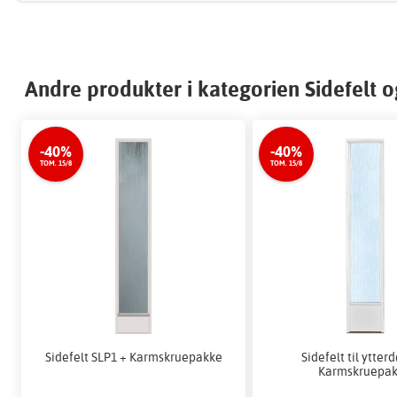
Andre produkter i kategorien Sidefelt o
-40%
-40%
TOM. 15/8
TOM. 15/8
Sidefelt SLP1 + Karmskruepakke
Sidefelt til ytter
Karmskruepa