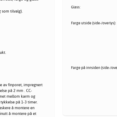
Glass:
 som tilvalg).
Farge utside (side-/overlys):
ukt.
Farge på innsiden (side-/over
e av finporet, impregnert
else på 2 mm . CC-
ommet mellom karm og
tykkelse på 1-3 timer.
raskere å montere en
minutt å montere på et