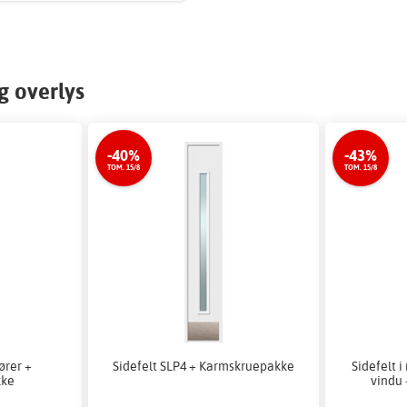
g overlys
-40%
-43%
TOM. 15/8
TOM. 15/8
dører +
Sidefelt SLP4 + Karmskruepakke
Sidefelt i
kke
vindu