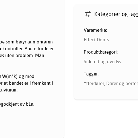
Kategorier og tag
Varemerke:
Effect Doors
noe som betyr at montøren
ekontroller. Andre fordeler
Produktkategori:
teres uten problem. Man
Sidefelt og overlys
Tagger:
33 W(m*k) og med
r at båndet er i fremkant i
Ytterdører
,
Dører og porter
iviteter.
godkjent av bl.a.