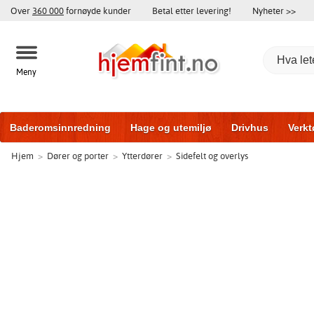
Over
360 000
fornøyde kunder
Betal etter levering!
Nyheter >>
Meny
Baderomsinnredning
Hage og utemiljø
Drivhus
Verkt
Hjem
>
Dører og porter
>
Ytterdører
>
Sidefelt og overlys
Hytter og friggeboder
Hjem og innredning
Treningsutsty