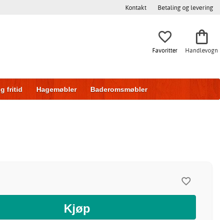
Kontakt
Betaling og levering
Favoritter
Handlevogn
g fritid
Hagemøbler
Baderomsmøbler
ring
Skyvedører