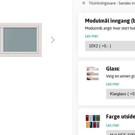
Tilvirkningsvare - Sendes i
Modulmål inngang (b
Modulmål angir hvor stort hull
Les mer
Glass:
Velg en annen gla
Les mer
Farge utside
Les mer