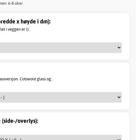
nnen: 6-8 uker
redde x høyde i dm):
et i veggen er (i..
ssversjon. Cotswold glass og..
 (side-/overlys):