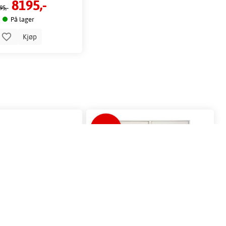
8195,-
95,-
På lager
Kjøp
-37%
TOM. 15/8