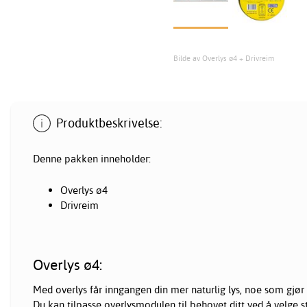
Bilde av Overlys ø4 + Drivreim
Produktbeskrivelse:
Denne pakken inneholder:
Overlys ø4
Drivreim
Overlys ø4:
Med overlys får inngangen din mer naturlig lys, noe som gjø
Du kan tilpasse overlysmodulen til behovet ditt ved å velge st