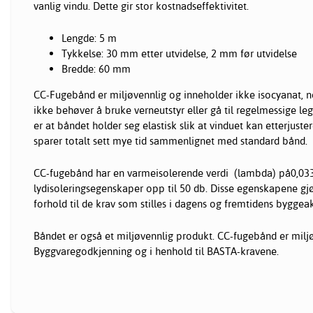
vanlig vindu. Dette gir stor kostnadseffektivitet.
Lengde: 5 m
Tykkelse: 30 mm etter utvidelse, 2 mm før utvidelse
Bredde: 60 mm
CC-Fugebånd er miljøvennlig og inneholder ikke isocyanat, 
ikke behøver å bruke verneutstyr eller gå til regelmessige leg
er at båndet holder seg elastisk slik at vinduet kan etterjus
sparer totalt sett mye tid sammenlignet med standard bånd.
CC-fugebånd har en varmeisolerende verdi (lambda) på0,0
lydisoleringsegenskaper opp til 50 db. Disse egenskapene gjø
forhold til de krav som stilles i dagens og fremtidens byggeakt
Båndet er også et miljøvennlig produkt. CC-fugebånd er miljø
Byggvaregodkjenning og i henhold til BASTA-kravene.