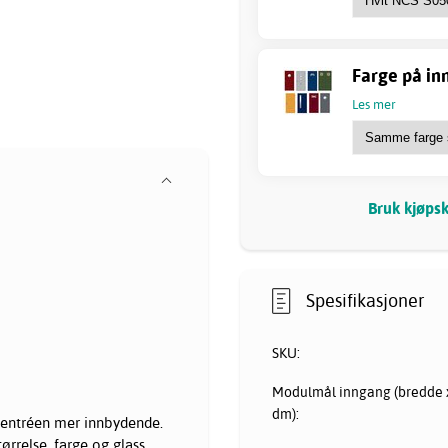
Farge på inn
Les mer
Bruk kjøpsk
Spesifikasjoner
SKU:
Modulmål inngang (bredde x
dm):
r entréen mer innbydende.
ørrelse, farge og glass.