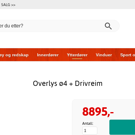
SALG >>
øy og redskap
Innerdører
Ytterdører
Vinduer
Sport o
r
Garasjeporter
Bil og garasje
Hus og bygg
Oppbeva
Overlys ø4 + Drivreim
8895,-
Antall: