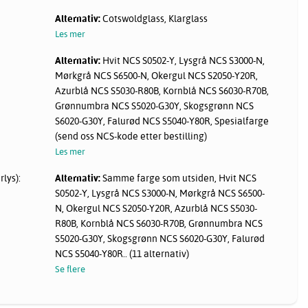
Alternativ:
Cotswoldglass, Klarglass
Les mer
Alternativ:
Hvit NCS S0502-Y, Lysgrå NCS S3000-N,
Mørkgrå NCS S6500-N, Okergul NCS S2050-Y20R,
Azurblå NCS S5030-R80B, Kornblå NCS S6030-R70B,
Grønnumbra NCS S5020-G30Y, Skogsgrønn NCS
S6020-G30Y, Falurød NCS S5040-Y80R, Spesialfarge
(send oss NCS-kode etter bestilling)
Les mer
lys):
Alternativ:
Samme farge som utsiden, Hvit NCS
S0502-Y, Lysgrå NCS S3000-N, Mørkgrå NCS S6500-
N, Okergul NCS S2050-Y20R, Azurblå NCS S5030-
R80B, Kornblå NCS S6030-R70B, Grønnumbra NCS
S5020-G30Y, Skogsgrønn NCS S6020-G30Y, Falurød
NCS S5040-Y80R.. (11 alternativ)
Se flere