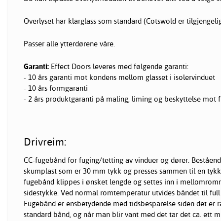
Overlyset har klarglass som standard (Cotswold er tilgjengelig
Passer alle ytterdørene våre.
Garanti:
Effect Doors leveres med følgende garanti:
- 10 års garanti mot kondens mellom glasset i isolervinduet
- 10 års formgaranti
- 2 års produktgaranti på maling, liming og beskyttelse mot f
Drivreim:
CC-fugebånd for fuging/tetting av vinduer og
dører
. Beståend
skumplast som er 30 mm tykk og presses sammen til en tykk
fugebånd klippes i ønsket lengde og settes inn i mellomr
sidestykke. Ved normal romtemperatur utvides båndet til full 
Fugebånd er ensbetydende med tidsbesparelse siden det er 
standard bånd, og når man blir vant med det tar det ca. ett 