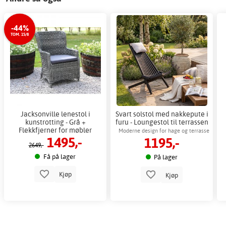
-44%
TOM. 15/8
Jacksonville lenestol i
Svart solstol med nakkepute i
kunstrotting - Grå +
furu - Loungestol til terrassen
Flekkfjerner for møbler
Moderne design for hage og terrasse
1495,-
1195,-
2649,-
Få på lager
På lager
Kjøp
Kjøp