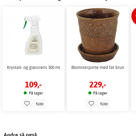
Krystall- og glassrens 300 ml
Blomsterpotte med fat brun
109,-
229,-
På lager
På lager
Kjøp
Kjøp
Andre så også